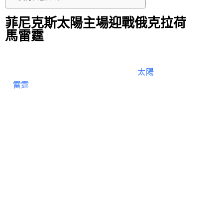
菲尼克斯太陽主場迎戰俄克拉荷
馬雷霆
2022-23賽季NBA常規賽繼續進行，菲尼克斯太陽主
場迎戰俄克拉荷馬雷霆。全場打完，
太陽
132-101輕
取
雷霆
，拿到4連勝。
首節，布克後仰跳投得手，太陽率先開張，之後他又
助攻艾頓空接暴扣得分。雷霆這邊，則是靠著以賽
亞-喬造犯規罰球3中3打破僵局。但此後，太陽的優
勢逐漸明顯，到本節中段，保羅三分入網分差被拉大
到10分。進入本節後段，太陽攻勢略有放緩，可靠著
攻防的穩定發揮他們繼續保持兩位數優勢。單節讀秒
階段，布克罰球得手，達米安-李三分也進，單節打
完，太陽34-21暫時領先。