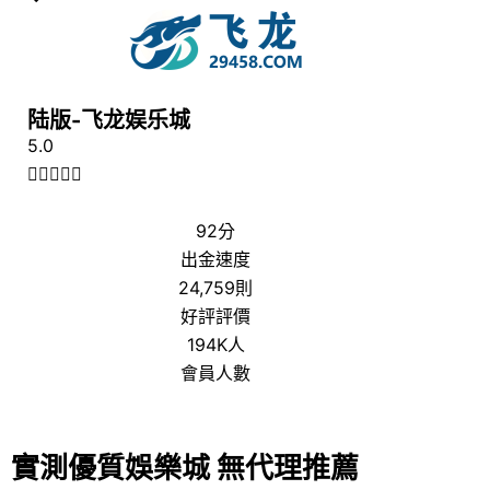
陆版-飞龙娱乐城
5.0





92分
出金速度
24,759則
好評評價
194K人
會員人數
實測優質娛樂城 無代理推薦