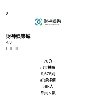
8
財神娛樂城
4.3





78分
出金速度
9,678則
好評評價
58K人
會員人數