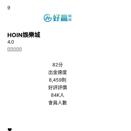
9
HOIN娛樂城
4.0





82分
出金速度
8,459則
好評評價
84K人
會員人數
♥