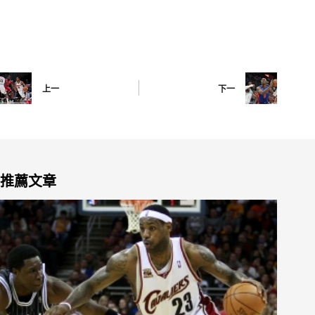
上一
下一
推薦文章