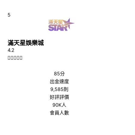
5
滿天星娛樂城
4.2





85分
出金速度
9,585則
好評評價
90K人
會員人數