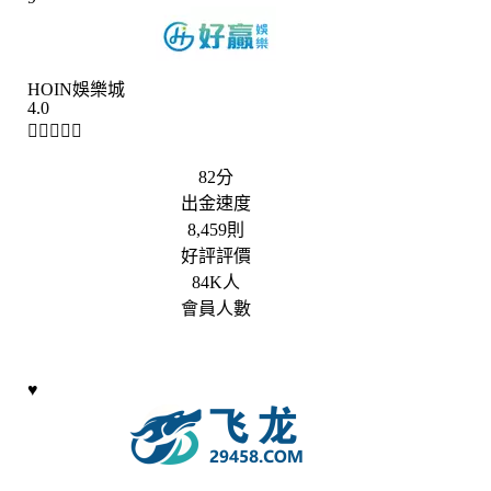
HOIN娛樂城
4.0





82分
出金速度
8,459則
好評評價
84K人
會員人數
♥