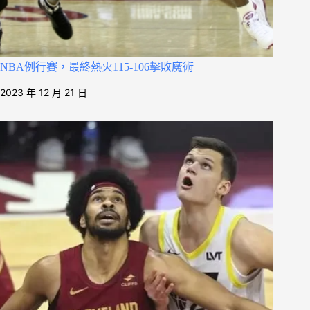
NBA例行賽，最終熱火115-106擊敗魔術
2023 年 12 月 21 日