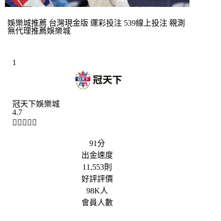
娛樂城推薦 台灣現金版 運彩投注 539線上投注 親測
無代理推薦娛樂城
1
冠天下娛樂城
4.7





91分
出金速度
11,553則
好評評價
98K人
會員人數