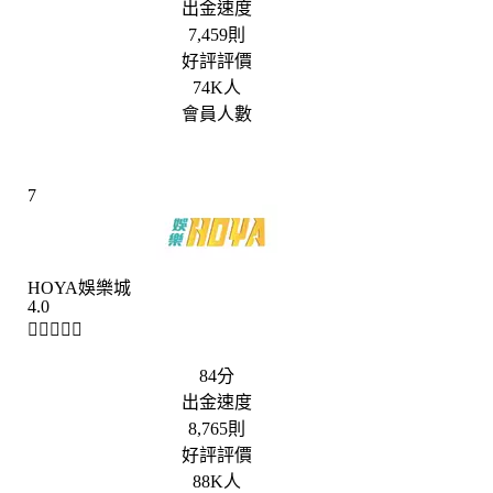
出金速度
7,459則
好評評價
74K人
會員人數
7
HOYA娛樂城
4.0





84分
出金速度
8,765則
好評評價
88K人