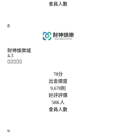
會員人數
8
財神娛樂城
4.3





78分
出金速度
9,678則
好評評價
58K人
會員人數
9