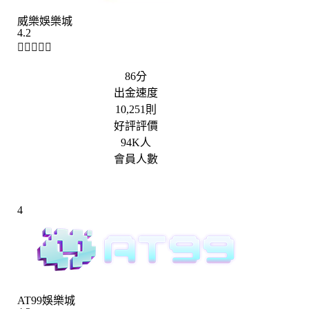
威樂娛樂城
4.2





86分
出金速度
10,251則
好評評價
94K人
會員人數
4
AT99娛樂城