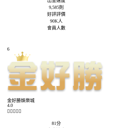
出金速度
9,585則
好評評價
90K人
會員人數
6
金好勝娛樂城
4.0





81分