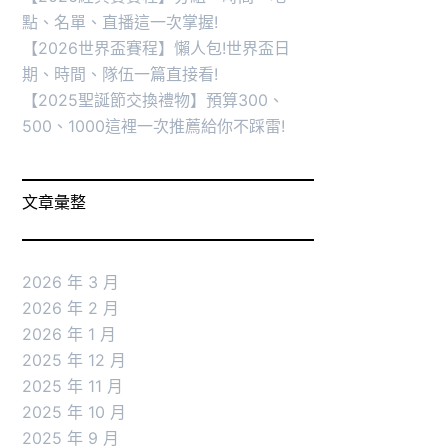
點、名單、直播這一次掌握!
【2026世界盃賽程】懶人包!世界盃日
期、時間、隊伍一篇直接看!
【2025聖誕節交換禮物】預算300、
500、1000這裡一次推薦給你不踩雷!
文章彙整
2026 年 3 月
2026 年 2 月
2026 年 1 月
2025 年 12 月
2025 年 11 月
2025 年 10 月
2025 年 9 月