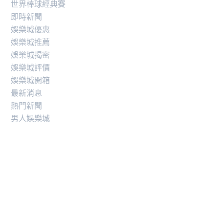
世界棒球經典賽
即時新聞
娛樂城優惠
娛樂城推薦
娛樂城揭密
娛樂城評價
娛樂城開箱
最新消息
熱門新聞
男人娛樂城