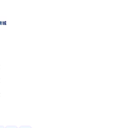
度
價
數