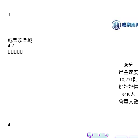
3
威樂娛樂城
4.2





86分
出金速
10,251則
好評評
94K人
會員人
4