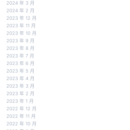
2024 年 3 月
2024 年 2 月
2023 年 12 月
2023 年 11 月
2023 年 10 月
2023 年 9 月
2023 年 8 月
2023 年 7 月
2023 年 6 月
2023 年 5 月
2023 年 4 月
2023 年 3 月
2023 年 2 月
2023 年 1 月
2022 年 12 月
2022 年 11 月
2022 年 10 月