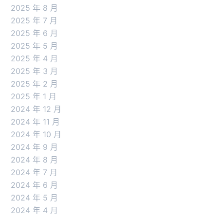
2025 年 8 月
2025 年 7 月
2025 年 6 月
2025 年 5 月
2025 年 4 月
2025 年 3 月
2025 年 2 月
2025 年 1 月
2024 年 12 月
2024 年 11 月
2024 年 10 月
2024 年 9 月
2024 年 8 月
2024 年 7 月
2024 年 6 月
2024 年 5 月
2024 年 4 月