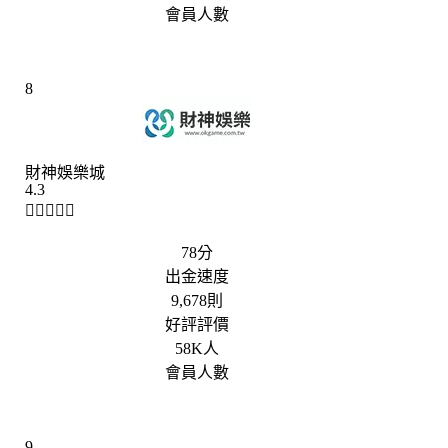
會員人數
8
財神娛樂城
4.3





78分
出金速度
9,678則
好評評價
58K人
會員人數
9