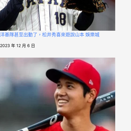
洋基隊甚至出動了，松井秀喜來遊說山本 娛樂城
2023 年 12 月 6 日