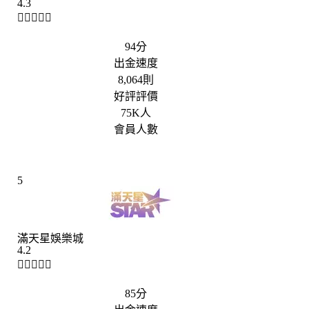
4.3





94分
出金速度
8,064則
好評評價
75K人
會員人數
5
滿天星娛樂城
4.2





85分