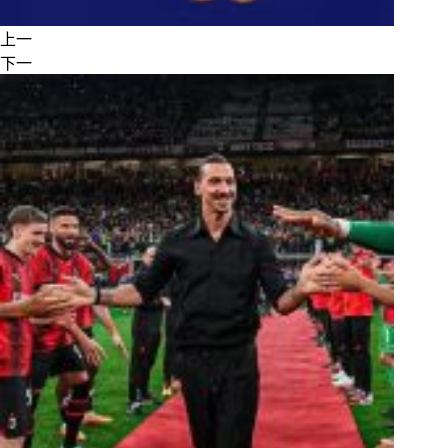
上一
下一