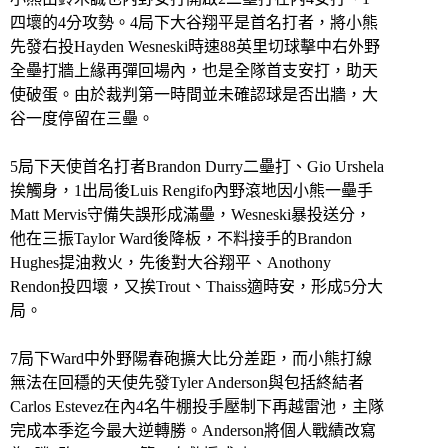
四壞的4分攻勢。4局下大谷翔平是首名打者，將小熊
先發右投Hayden Wesneski時速88英里切球擊中右外野
全壘打牆上緣再彈回場內，也是全隊首支安打，助天
使破蛋。由於裁判第一時間並未確認球是否出牆，大
谷一度停留在三壘。
5局下天使首名打者Brandon Durry二壘打、Gio Urshela
挨觸身，1出局後Luis Rengifo內野滾地因小熊一壘手
Matt Mervis守備失誤形成滿壘，Wesneski暴投送分，
他在三振Taylor Ward後降板，不料接手的Brandon
Hughes提油救火，先後對大谷翔平、Anothony
Rendon投四壞，又挨Trout、Thaiss適時安，形成5分大
局。
7局下Ward中外野陽春砲擴大比分差距，而小熊打線
無法在回穩的天使先發Tyler Anderson與包括終結者
Carlos Estevez在內4名牛棚投手壓制下再越雷池，主隊
完成本季迄今最大逆轉勝。Anderson將個人戰績改寫