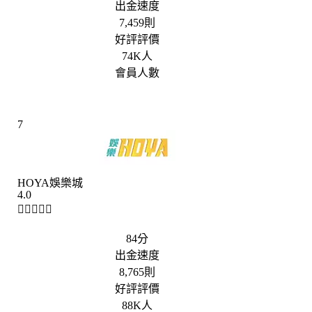
出金速度
7,459則
好評評價
74K人
會員人數
7
HOYA娛樂城
4.0





84分
出金速度
8,765則
好評評價
88K人