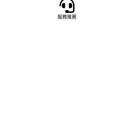
服務推薦
娛樂城推薦
AT99 娛樂城