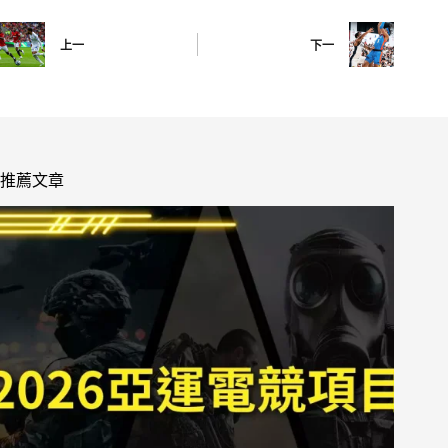
上一
下一
推薦文章