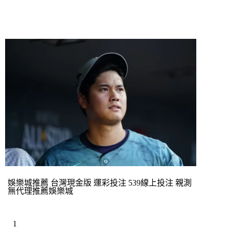
一位出色運動員的價值和成就。他的出色表現和綜合
能力令人矚目，並讓他成為眾人關注的焦點。
娛樂城推薦 台灣現金版 運彩投注 539線上投注 親測
無代理推薦娛樂城
1