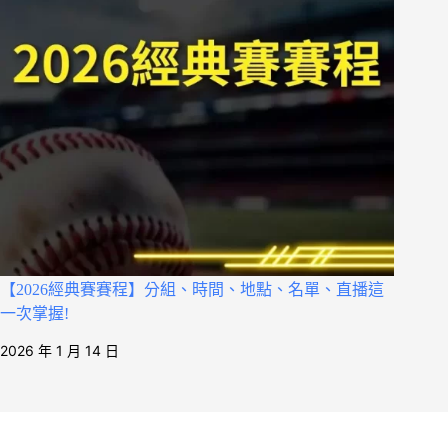
【2026經典賽賽程】分組、時間、地點、名單、直播這
一次掌握!
2026 年 1 月 14 日