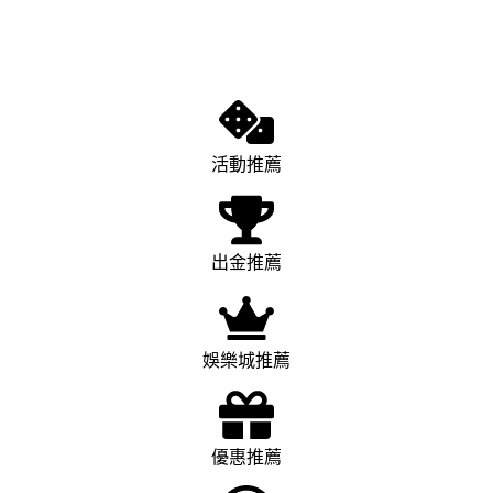
活動推薦
出金推薦
娛樂城推薦
優惠推薦