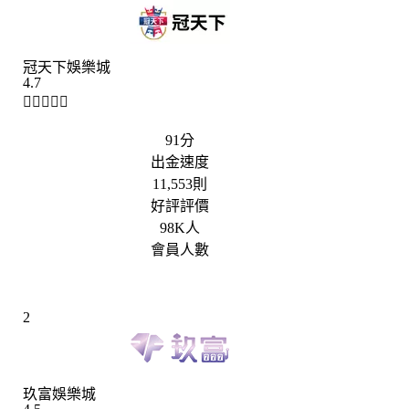
冠天下娛樂城
4.7





91分
出金速度
11,553則
好評評價
98K人
會員人數
2
玖富娛樂城