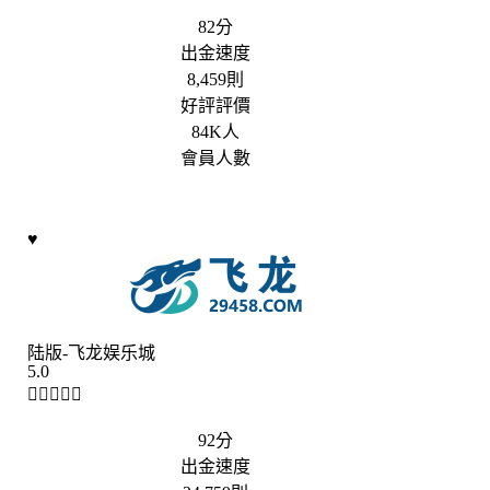
82分
出金速度
8,459則
好評評價
84K人
會員人數
♥
陆版-飞龙娱乐城
5.0





92分
出金速度