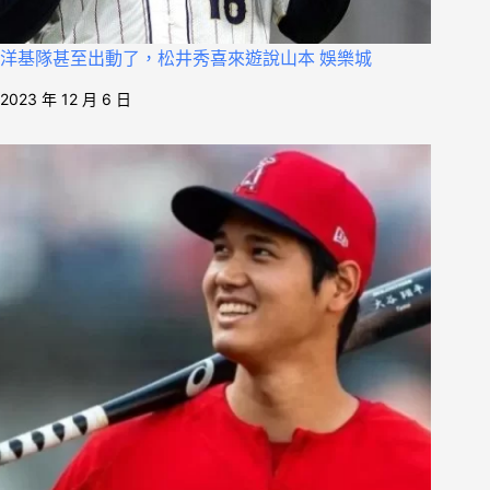
洋基隊甚至出動了，松井秀喜來遊說山本 娛樂城
2023 年 12 月 6 日