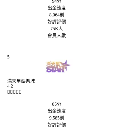
94分
出金速度
8,064則
好評評價
75K人
會員人數
5
滿天星娛樂城
4.2





85分
出金速度
9,585則
好評評價