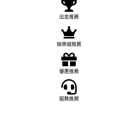
出金推薦
娛樂城推薦
優惠推薦
服務推薦
娛樂城推薦