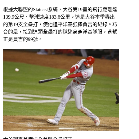
根據大聯盟的Statcast系統，大谷第19轟的飛行距離達
139.9公尺、擊球速度183.6公里。這是大谷本季轟出
的第19支全壘打，使他追平洋基強棒賈吉的紀錄。巧
合的是，接到這顆全壘打的球迷身穿洋基隊服，背號
正是賈吉的99號。