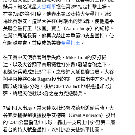
騎兵。知名球星
大谷翔平
擔任第2棒指定打擊上場。
在第7局的第4打席，他轟出第19號特大全壘打，連9
場比賽敲安。這是大谷在6月敲出的第6轟，使他追平
美聯全壘打王「法官」賈吉（Aaron Judge）的紀錄。
在第12局延長賽，他再次敲出本季第20支全壘打，使
他超越賈吉，首度成為美聯
全壘打王
。
在正賽中天使靠著對手失誤、Mike Trout的安打挹
注，以及大谷翔平高飛犧牲打外帶1發陽春砲之下，
和遊騎兵戰成5比5平手，之後進入延長賽12局，大谷
翔平直接將Cole Ragans投出的第一球掃出中左外野大
牆形成超前2分砲，後續Chad Wallach也跟進追加2分
彈，終場天使就以3分之差力克遊騎兵。
7局下1人出局，當天使以4比5緊咬德州遊騎兵時，大
谷完美捕捉到後援投手安德森（Grant Anderson）投出
的149.5公里偏低伸卡球，轟出一支飛上中外野第二層
看台的特大號全壘打，以5比5為天使追平比賽。