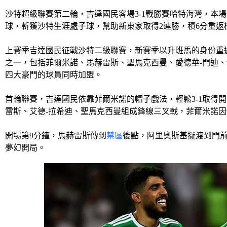
沙特超級聯賽第二輪，吉達國民客場3-1戰勝賽哈特海灣，本
球，斬獲沙特生涯處子球，幫助新東家取得2連勝，積6分重返
上賽季吉達國民征戰沙特二級聯賽，新賽季以升班馬的身份重
之一，包括菲爾米諾、馬赫雷斯、聖馬克西曼、愛德華-門迪
四大豪門的球員同時加盟。
首輪聯賽，吉達國民依靠菲爾米諾的帽子戲法，輕鬆3-1取得
雷斯、艾德-拉希迪、聖馬克西曼組成鋒線三叉戟，菲爾米諾
開場第9分鐘，馬赫雷斯傳到
禁區
後點，阿里奧斯基擺渡到門前
夢幻開局。