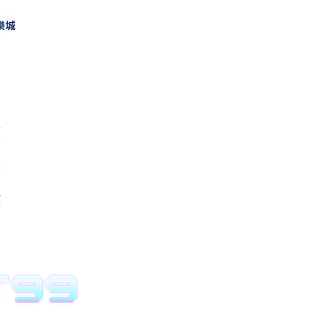
度
價
數