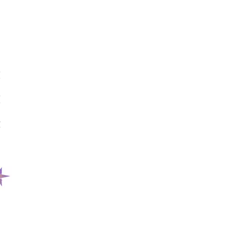
度
價
數