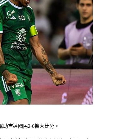
助吉達國民2-0擴大比分。