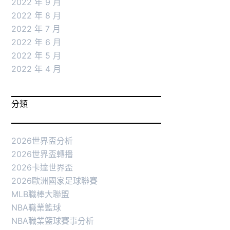
2022 年 9 月
2022 年 8 月
2022 年 7 月
2022 年 6 月
2022 年 5 月
2022 年 4 月
分類
2026世界盃分析
2026世界盃轉播
2026卡達世界盃
2026歐洲國家足球聯賽
MLB職棒大聯盟
NBA職業籃球
NBA職業籃球賽事分析