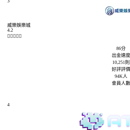
3
威樂娛樂城
4.2





86分
出金速
10,251則
好評評
94K人
會員人
4