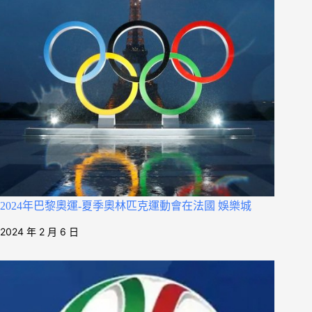
2024年巴黎奧運-夏季奧林匹克運動會在法國 娛樂城
2024 年 2 月 6 日