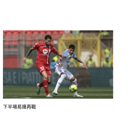
塔尼亞的射門打偏。
第39分鐘，安古伊薩的射門被MicheleDiGregorio扑
出。半場戰罷，蒙扎拜安卡暫時1比0領先那不勒斯。
下半場易邊再戰
下半場剛剛開場不久，那不勒斯首先做出人員調整，
澤爾濱被克瓦拉茨赫利亞換下。