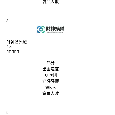
會員人數
8
財神娛樂城
4.3





78分
出金速度
9,678則
好評評價
58K人
會員人數
9