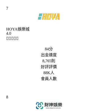
7
HOYA娛樂城
4.0





84分
出金速度
8,765則
好評評價
88K人
會員人數
8