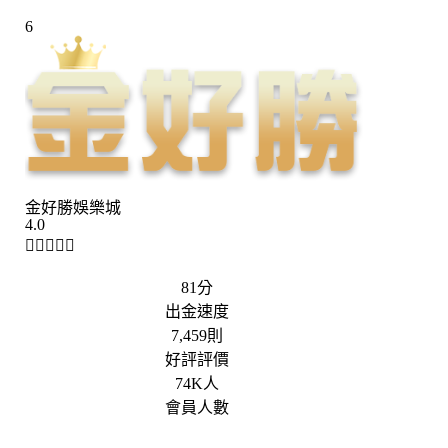
6
金好勝娛樂城
4.0





81分
出金速度
7,459則
好評評價
74K人
會員人數