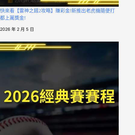
快來看【雷神之錘2攻略】賺彩金!新推出老虎機隨便打
都上萬獎金!
2026 年 2 月 5 日