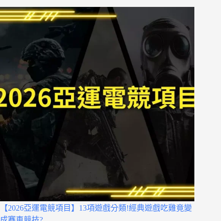
【2026亞運電競項目】13項遊戲分類!經典遊戲吃雞竟變
成賽車競技?