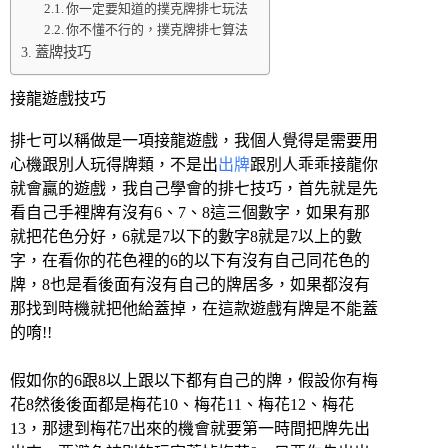
你一定要知道的撲克牌排七玩法
你不懂不行的，撲克牌排七算法
蓋牌技巧
接龍遊戲技巧
排七可以稱做是一項接龍遊戲，我個人覺得是需要用
心機跟別人玩得牌類，不是出
出牌
跟別人乖乖接龍你
就會贏的遊戲，我自己學會的排七技巧，首先就是先
看自己手裡牌有沒有6、7、8這三個數字，如果有那
就把花色分好，6就是7以下的數字8就是7以上的數
字，在看你的花色裡的6的以下有沒有自己同花色的
牌，8也是看後面有沒有自己的牌居多，如果都沒有
那找到時機就把他給蓋掉，在這款遊戲有牌是不能蓋
的唷!!
假如你的6跟8以上跟以下都有自己的牌，假設你有梅
花8然後後面都是梅花10、梅花11、梅花12、梅花
13，那逮到梅花7出來的機會就要第一時間把牌先出