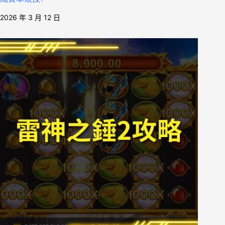
2026 年 3 月 12 日