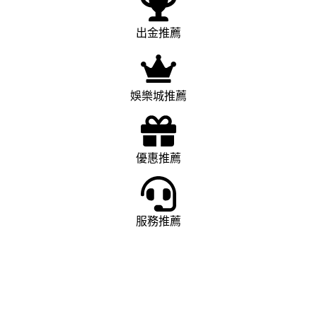
出金推薦
娛樂城推薦
優惠推薦
服務推薦
娛樂城推薦