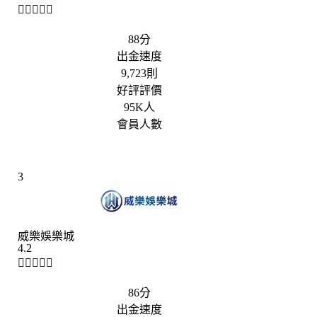





88分
出金速度
9,723則
好評評價
95K人
會員人數
3
威樂娛樂城
4.2





86分
出金速度