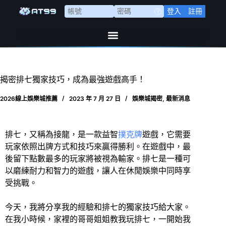
登入
註冊
揭密排七獨家技巧，成為最強遊戲高手！
2026線上娛樂城推薦
2023 年 7 月 27 日
娛樂城揭密
,
最新消息
排七，又稱為接龍，是一款益智
撲克牌
遊戲，它需要
玩家依照出牌方式和技巧來贏得勝利。在遊戲中，最
後留下點數最多的玩家將被視為輸家。排七是一種可
以磨練耐力和智力的遊戲，讓人在休閒娛樂中同時享
受挑戰。
今天，我將分享我的經驗和排七的獨家技巧給大家。
在我小時候，家裡的哥哥姐姐教我玩排七，一開始我