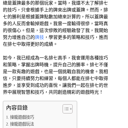
總是蓋牌最多的那個玩家。當時，我還不太了解排七
的技巧，只會根據手上的牌來出牌或蓋牌。然而，排
七的勝利是根據蓋牌點數加總來計算的，所以蓋牌最
多的人反而會輸掉遊戲。我曾一度輸得很慘，當時真
的很傷心。但是，這次慘敗的經驗啟發了我，我開始
努力增進自己的
牌技
，學習更多的策略和技巧，進而
在排七中取得更好的成績。
如今，我已經成為一名排七高手，我會運用各種技巧
和策略，掌握出牌時機，提升自己的勝率。排七不僅
是一款有趣的遊戲，也是一個挑戰自我的機會。我相
信，只要持續努力和練習，每個人都能在排七中取得
進步，並享受到成功的喜悅。讓我們一起在排七的世
界中展現智慧和技巧，共同創造精彩的遊戲時光！
內容目錄
接龍遊戲技巧
接龍遊戲玩法