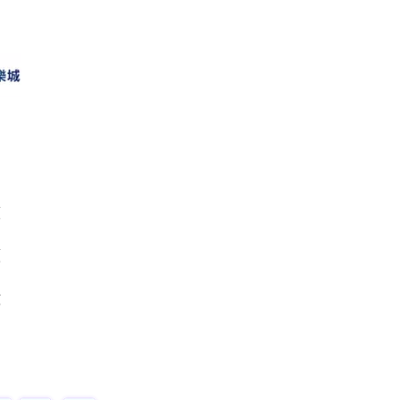
度
價
數