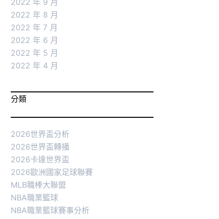
2022 年 9 月
2022 年 8 月
2022 年 7 月
2022 年 6 月
2022 年 5 月
2022 年 4 月
分類
2026世界盃分析
2026世界盃轉播
2026卡達世界盃
2026歐洲國家足球聯賽
MLB職棒大聯盟
NBA職業籃球
NBA職業籃球賽事分析