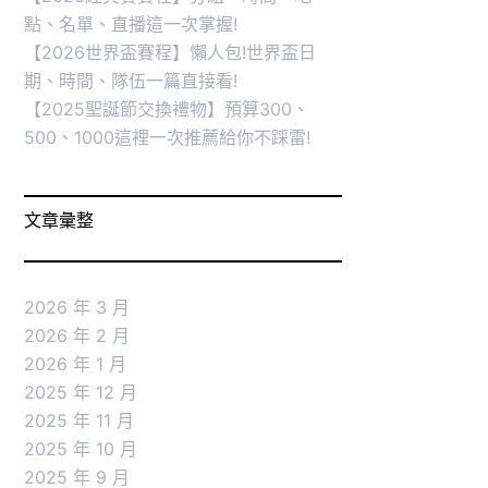
點、名單、直播這一次掌握!
【2026世界盃賽程】懶人包!世界盃日
期、時間、隊伍一篇直接看!
【2025聖誕節交換禮物】預算300、
500、1000這裡一次推薦給你不踩雷!
文章彙整
2026 年 3 月
2026 年 2 月
2026 年 1 月
2025 年 12 月
2025 年 11 月
2025 年 10 月
2025 年 9 月