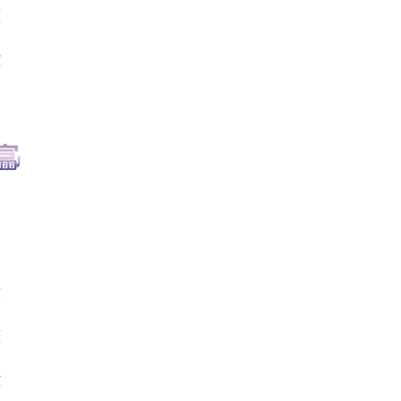
價
數
度
價
數