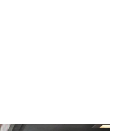
加上吉田正尚上演生平第一次單場4安的猛打賞，波士頓紅襪就
現，他敲出了5支安打，其中包括一支滿貫轟和一支兩分打點全
並攻下3分打點，表現同樣出色。整支波士頓紅襪隊共計
第5局被擊球擊中臉部，造成右臉頰出血。儘管受傷，豪克仍
，被擊出3支安打，失去了3分，其中1分被歸責於他。然而，
打。特納的出色表現包括5支安打和6分打點，吉田正尚
得了9分的領先優勢，最終以10分之差擊敗了他們的世