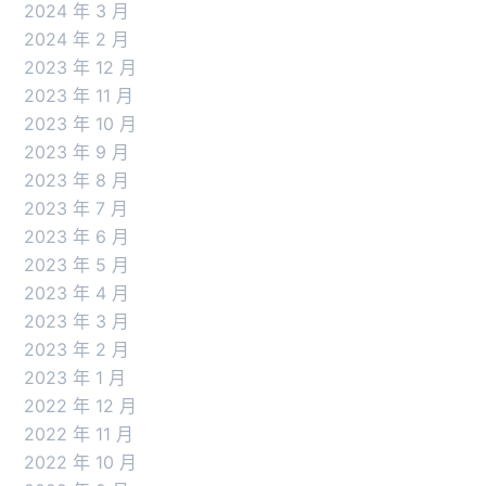
2024 年 3 月
2024 年 2 月
2023 年 12 月
2023 年 11 月
2023 年 10 月
2023 年 9 月
2023 年 8 月
2023 年 7 月
2023 年 6 月
2023 年 5 月
2023 年 4 月
2023 年 3 月
2023 年 2 月
2023 年 1 月
2022 年 12 月
2022 年 11 月
2022 年 10 月