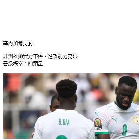
歲，但后防技術相當成熟，亦是他身價特高原因。
後衛隊長范戴克的能力非常全面。首先身體非常強壯，而且
球向前的中後衛。未來有足夠的能力在任何一家像巴塞羅那
對抗，現在他已經成為了賽場的頂級後衛。他是一名非常優秀
塞內加爾🇸🇳
非洲雄獅實力不俗，進攻能力亮眼
晉級概率：四顆星