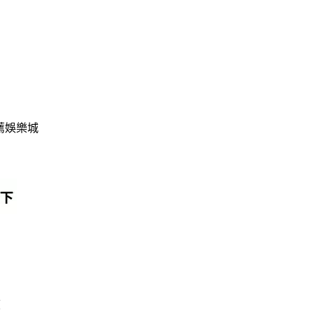
快速，簡單來說就是快準狠。儘管德里赫特今年才22
善於控球，跑動速度也非常不錯。另外他是一名善於帶
或者皇家馬德里這樣的豪門立足。防空能力強，也不懼
的球員。
薦娛樂城
度