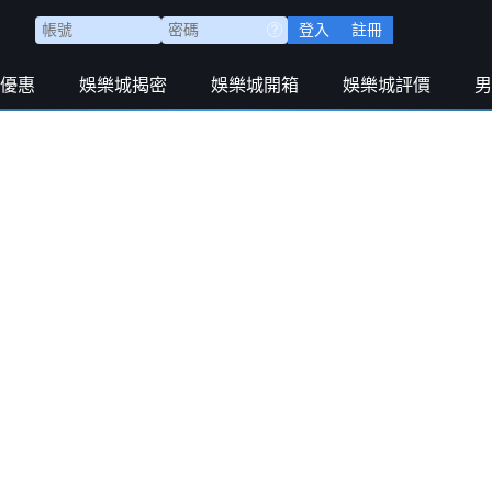
登入
註冊
優惠
娛樂城揭密
娛樂城開箱
娛樂城評價
男