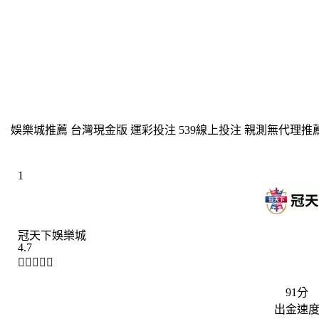
舊能夠保持近九成的傳球成功率。他的攔截十分有效，簡單
歲，但后防技術相當成熟，亦是他身價特高原因。
後衛隊長范戴克的能力非常全面。首先身體非常強壯，而且
球向前的中後衛。未來有足夠的能力在任何一家像巴塞羅那
對抗，現在他已經成為了賽場的頂級後衛。他是一名非常優秀
娛樂城推薦 台灣現金版 運彩投注 539線上投注 親測無代理推
1
冠天下娛樂城
4.7





91分
出金速