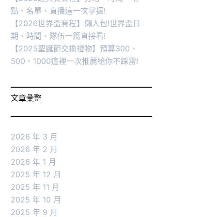
點、名單、直播這一次掌握!
【2026世界盃賽程】懶人包!世界盃日
期、時間、隊伍一篇直接看!
【2025聖誕節交換禮物】預算300、
500、1000這裡一次推薦給你不踩雷!
文章彙整
2026 年 3 月
2026 年 2 月
2026 年 1 月
2025 年 12 月
2025 年 11 月
2025 年 10 月
2025 年 9 月