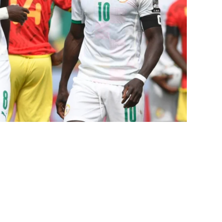
後場。而各位置均有表現出眾的球星，尤其中前場球
實力，在非洲賽區中都不容小覷。球隊曾2次殺入世界
及2018年也殺入了俄羅斯世界盃決賽週。論最近的大
后，緊接著又在世界盃外圍賽非洲賽區的比賽中再次碰上
晉級世界盃決賽週壯舉（2018年與2022年世界盃
，埃及球員受到塞內加爾球迷用雷射筆射臉影響所留下