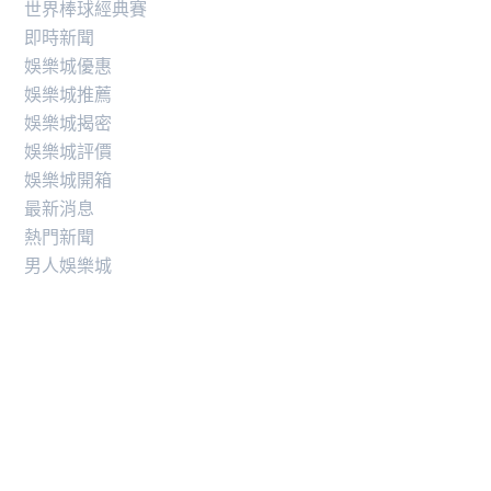
世界棒球經典賽
即時新聞
娛樂城優惠
娛樂城推薦
娛樂城揭密
娛樂城評價
娛樂城開箱
最新消息
熱門新聞
男人娛樂城