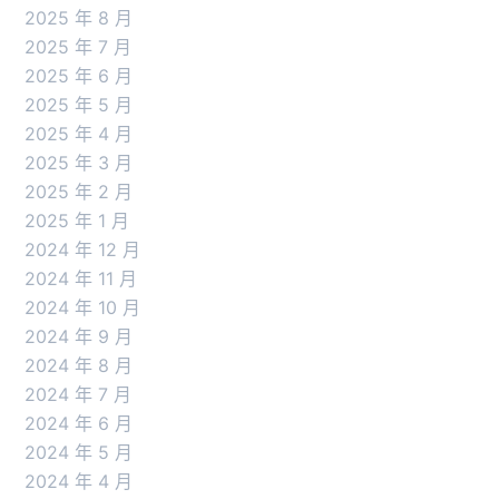
2025 年 8 月
2025 年 7 月
2025 年 6 月
2025 年 5 月
2025 年 4 月
2025 年 3 月
2025 年 2 月
2025 年 1 月
2024 年 12 月
2024 年 11 月
2024 年 10 月
2024 年 9 月
2024 年 8 月
2024 年 7 月
2024 年 6 月
2024 年 5 月
2024 年 4 月