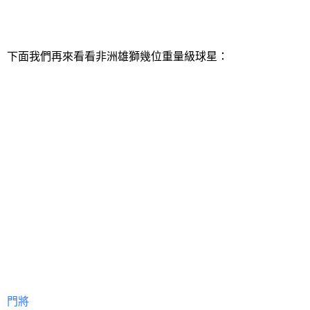
目前塞內加爾在FIFA的世界排名第18 ，屬於次強隊水平，
還是比較大。
下面我們再來看看非洲雄獅幾位重量級球星：
前鋒馬內，現效力德甲球隊拜仁慕尼黑。提及馬內，無需多
級最佳邊鋒之一。其特點速度極快，極強的爆發力令其擁有
大，左右邊鋒均能勝任。曾效力於英超傳統強隊利物浦，5個
格蘭足總盃、英格蘭聯賽盃、歐冠冠軍、世俱盃冠軍等榮譽。本人也
中後衛庫利巴利，1991年出生，身高187厘米，曾被譽為世
不勒斯後才被世人關注，直至24歲才首次加入國家隊。現效
軍。其整體表現在意甲後衛群體中算為非常突出，場均有2.14次
鐵衛，引來歐洲各大豪門對其虎視眈眈，都想招攬麾下。
庫利巴利身體強悍，單防能力出眾，擅長快速回追，判斷準
模板。唯一的問題是有時注意力不夠穩定，遇到世界級攻擊型
門將
門迪，1992年生人，身高接近2米，目前為英超勁旅切