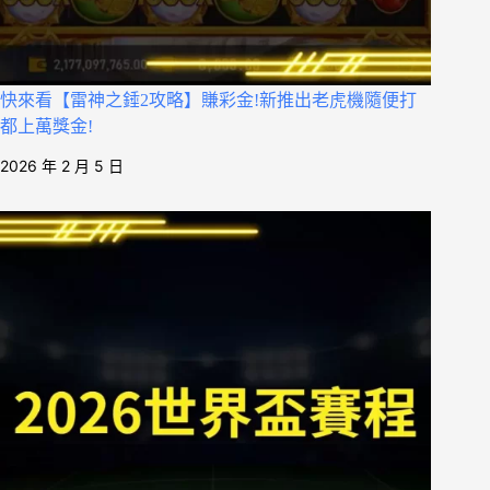
快來看【雷神之錘2攻略】賺彩金!新推出老虎機隨便打
都上萬獎金!
2026 年 2 月 5 日