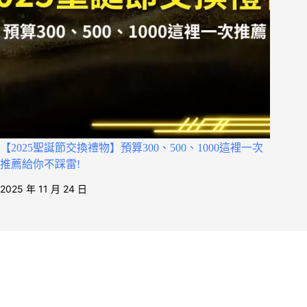
【2025聖誕節交換禮物】預算300、500、1000這裡一次
推薦給你不踩雷!
2025 年 11 月 24 日