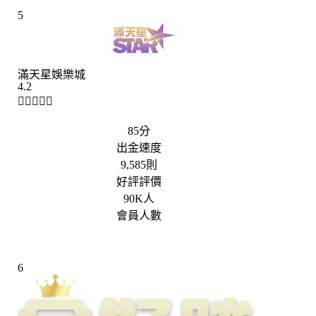
5
滿天星娛樂城
4.2





85分
出金速度
9,585則
好評評價
90K人
會員人數
6