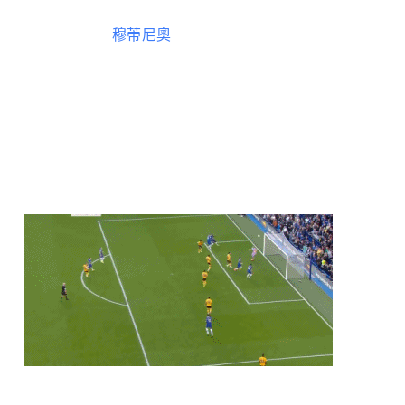
斯，阿斯皮利奎塔被黃牌警告，狼隊獲得位置極佳的
的任意球機會。
穆蒂尼奧
的任意球兜出弧線繞過人牆
但被凱帕飛身扑出。
第28分鐘，阿斯皮利奎塔右路過頂傳中，普利希奇迎
球沖頂頂高。第31分鐘，普利希奇左路帶球橫切後禁
區外遠距離抽射，被若澤-薩飛身扑出。第38分鐘，加
拉格爾左側角球傳中，後點阿斯皮利奎塔無人防守的
情況下停球過大。
上半場補時第3分鐘，芒特右路傳中，哈弗茨後點迎