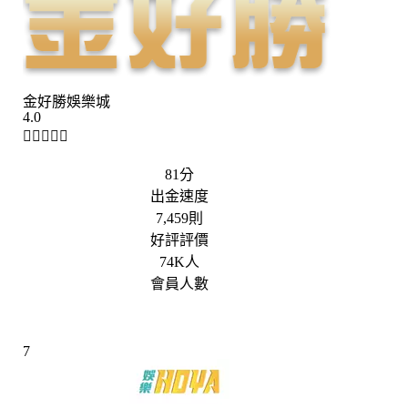
金好勝娛樂城
4.0





81分
出金速度
7,459則
好評評價
74K人
會員人數
7