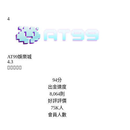
4
AT99娛樂城
4.3





94分
出金速度
8,064則
好評評價
75K人
會員人數