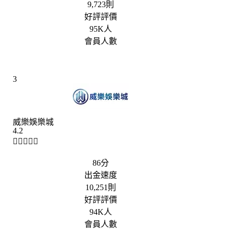
9,723則
好評評價
95K人
會員人數
3
威樂娛樂城
4.2





86分
出金速度
10,251則
好評評價
94K人
會員人數