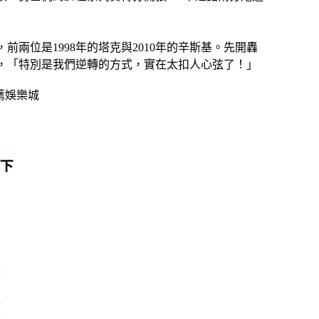
兩位是1998年的塔克與2010年的辛斯基。先開轟
，「特別是我們逆轉的方式，實在太扣人心弦了！」
薦娛樂城
度
價