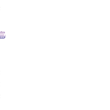
數
度
價
數