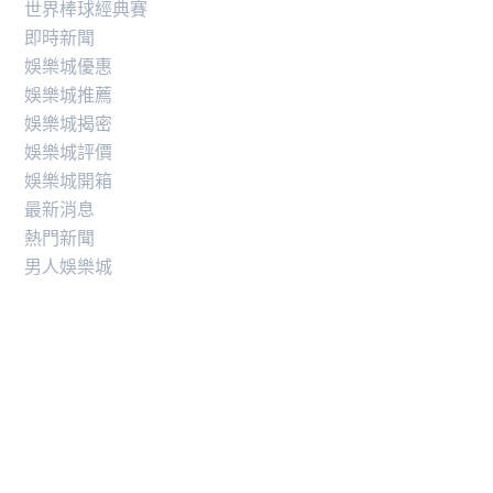
世界棒球經典賽
即時新聞
娛樂城優惠
娛樂城推薦
娛樂城揭密
娛樂城評價
娛樂城開箱
最新消息
熱門新聞
男人娛樂城