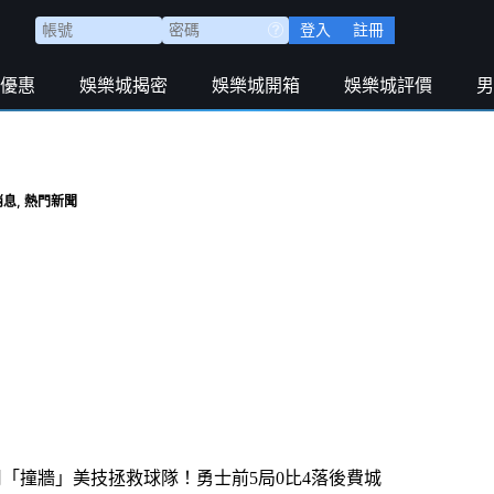
登入
註冊
優惠
娛樂城揭密
娛樂城開箱
娛樂城評價
男
消息
,
熱門新聞
「撞牆」美技拯救球隊！勇士前5局0比4落後費城