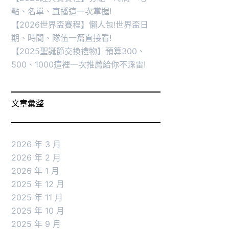
點、名單、直播這一次掌握!
【2026世界盃賽程】懶人包!世界盃日
期、時間、隊伍一篇直接看!
【2025聖誕節交換禮物】預算300、
500、1000這裡一次推薦給你不踩雷!
文章彙整
2026 年 3 月
2026 年 2 月
2026 年 1 月
2025 年 12 月
2025 年 11 月
2025 年 10 月
2025 年 9 月