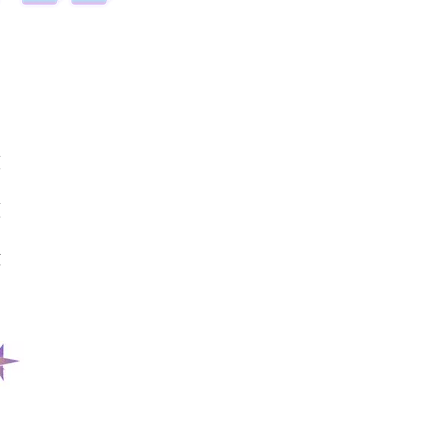
度
價
數