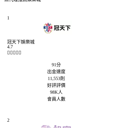
1
冠天下娛樂城
4.7





91分
出金速度
11,553則
好評評價
98K人
會員人數
2