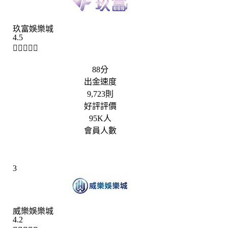
玖富娛樂城
4.5





88分
出金速度
9,723則
好評評價
95K人
會員人數
3
威樂娛樂城
4.2