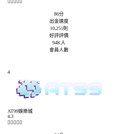





86分
出金速度
10,251則
好評評價
94K人
會員人數
4
AT99娛樂城
4.3




