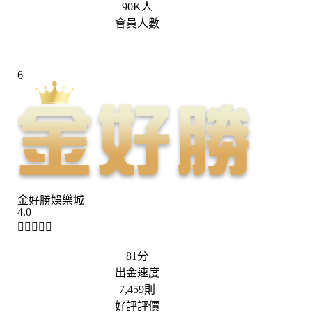
90K人
會員人數
6
金好勝娛樂城
4.0





81分
出金速度
7,459則
好評評價