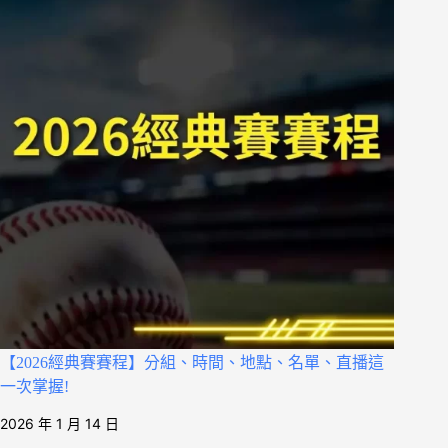
【2026經典賽賽程】分組、時間、地點、名單、直播這
一次掌握!
2026 年 1 月 14 日