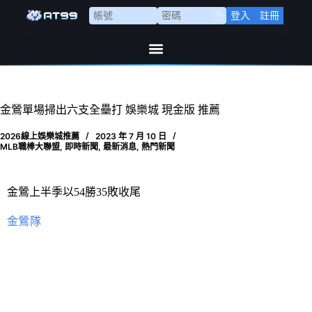
登入
註冊
金鶯單場掃出六支全壘打 娛樂城 現金版 推薦
2026線上娛樂城推薦
2023 年 7 月 10 日
MLB職棒大聯盟
,
即時新聞
,
最新消息
,
熱門新聞
金鶯上半季以54勝35敗收尾
金鶯隊
在上半季表現出色，結束時以54勝35敗的戰績
排名全聯盟第三。他們在最後一場作客明尼蘇達的比
賽中以15比2擊敗雙城隊，完成對對手的系列賽橫
掃。金鶯隊的出色表現讓他們在分區排名上緊追領先
的光芒隊，目前兩隊之間只有兩場勝差。這是一個令
人驚訝的進步，讓金鶯隊成為本季值得關注的球隊之