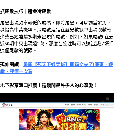
抓尾數技巧｜避免冷尾數
尾數出現頻率較低的號碼，即冷尾數，可以適當避免，
以提高中獎機率。冷尾數是指在歷史數據中出現次數較
少或已經連續多期未出現的尾數。例如，如果尾數0在最
近50期中只出現過2次，那麼在投注時可以適當減少選擇
這個尾數的號碼。
延伸閱讀：
最新【冠天下娛樂城】開箱文來了!優惠、遊
戲、評價一次看
地下彩票盤口推薦！這幾間是許多人的心頭愛！