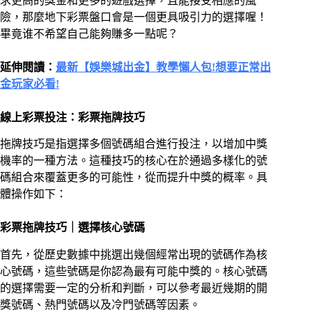
求更高的獎金和更多的遊戲選擇，且能接受相應的風
險，那麼地下彩票盤口會是一個更具吸引力的選擇喔！
畢竟谁不希望自己能夠賺多一點呢？
延伸閱讀：
最新【娛樂城出金】教學懶人包!想要正常出
金玩家必看!
線上彩票投注：彩票拖牌技巧
拖牌技巧是指選擇多個號碼組合進行投注，以增加中獎
機率的一種方法。這種技巧的核心在於通過多樣化的號
碼組合來覆蓋更多的可能性，從而提升中獎的概率。具
體操作如下：
彩票拖牌技巧｜選擇核心號碼
首先，從歷史數據中挑選出幾個經常出現的號碼作為核
心號碼，這些號碼是你認為最有可能中獎的。核心號碼
的選擇需要一定的分析和判斷，可以參考最近幾期的開
獎號碼、熱門號碼以及冷門號碼等因素。