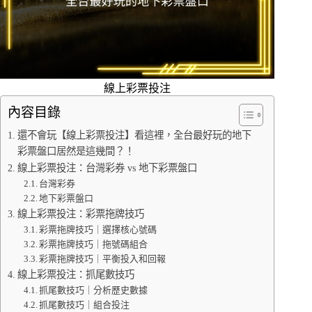
線上彩票投注
內容目錄
還不會玩【線上彩票投注】看這裡，全台最好玩的地下
彩票盤口居然是這幾間？！
線上彩票投注：台灣彩券 vs 地下彩票盤口
台灣彩券
地下彩票盤口
線上彩票投注：彩票拖牌技巧
彩票拖牌技巧｜選擇核心號碼
彩票拖牌技巧｜拖號碼組合
彩票拖牌技巧｜平衡投入和回報
線上彩票投注：抓尾數技巧
抓尾數技巧｜分析歷史數據
抓尾數技巧｜組合投注