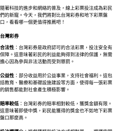
隨著科技的進步和網絡的普及，線上彩票投注成為彩民
們的新寵。今天，我們將對比台灣彩券和地下彩票盤
口，看看哪一個更值得推薦吧！
台灣彩券
合法性
：台灣彩券是政府認可的合法彩票，投注安全有
保障。這意味著彩民的利益能夠得到法律的保護，無需
擔心因為參與非法活動而受到懲罰。
公益性
：部分收益用於公益事業，支持社會福利。這包
括教育、醫療和基礎設施建設等方面，使得每一張彩票
的銷售都能對社會產生積極影響。
賠率較低
：台灣彩券的賠率相對較低，獲獎金額有限。
這意味著即使中獎，彩民能獲得的獎金也不如地下彩票
盤口那麼高。