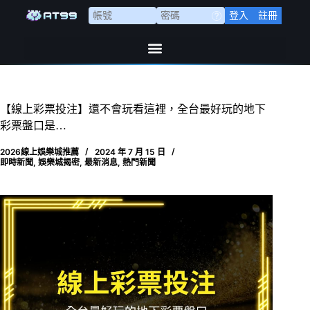
登入
註冊
【線上彩票投注】還不會玩看這裡，全台最好玩的地下
彩票盤口是…
2026線上娛樂城推薦
2024 年 7 月 15 日
即時新聞
,
娛樂城揭密
,
最新消息
,
熱門新聞