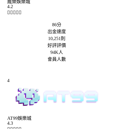
威樂娛樂城
4.2





86分
出金速度
10,251則
好評評價
94K人
會員人數
4
AT99娛樂城
4.3