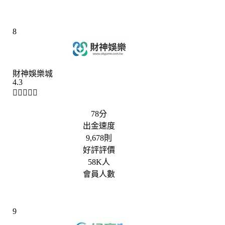
8
財神娛樂城
4.3





78分
出金速度
9,678則
好評評價
58K人
會員人數
9