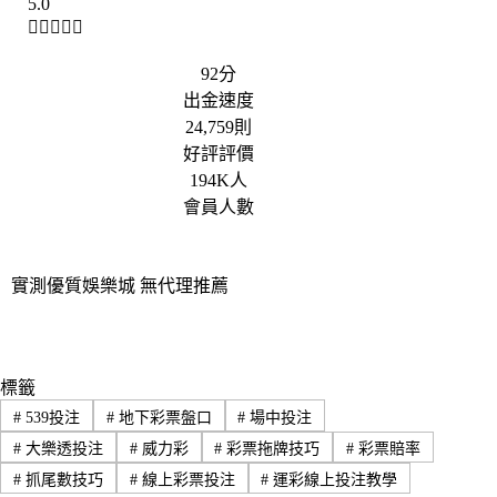
5.0





92分
出金速度
24,759則
好評評價
194K人
會員人數
實測優質娛樂城 無代理推薦
標籤
#
539投注
#
地下彩票盤口
#
場中投注
#
大樂透投注
#
威力彩
#
彩票拖牌技巧
#
彩票賠率
#
抓尾數技巧
#
線上彩票投注
#
運彩線上投注教學