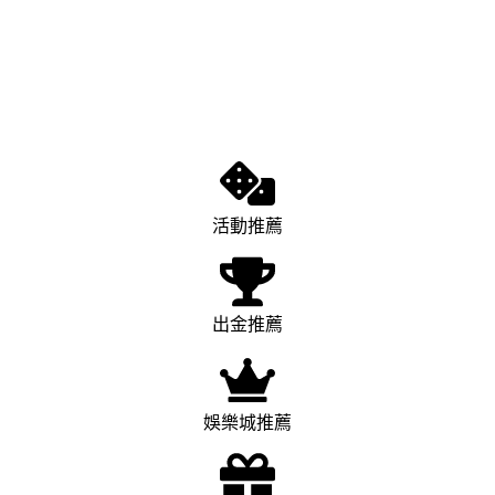
活動推薦
出金推薦
娛樂城推薦