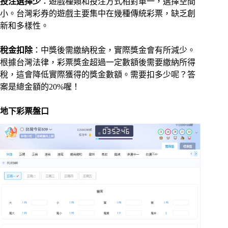
投注選擇少
：遊戲種類和投注方式相對單一，選擇空間
小。台灣彩券的遊戲主要集中在幾種傳統彩票，缺乏創
新和多樣性。
稅金扣除
：中獎後需繳納稅金，實際獎金會有所減少。
根據台灣法律，彩票獎金超過一定數額後需要繳納所得
稅，這會降低實際獲得的獎金數額。需要扣多少呢？答
案是總金額的20%喔！
地下彩票盤口