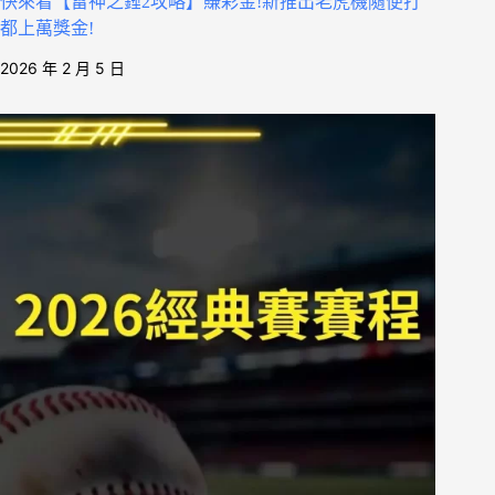
快來看【雷神之錘2攻略】賺彩金!新推出老虎機隨便打
都上萬獎金!
2026 年 2 月 5 日