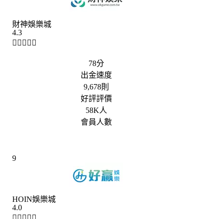
財神娛樂城
4.3





78分
出金速度
9,678則
好評評價
58K人
會員人數
9
HOIN娛樂城
4.0




