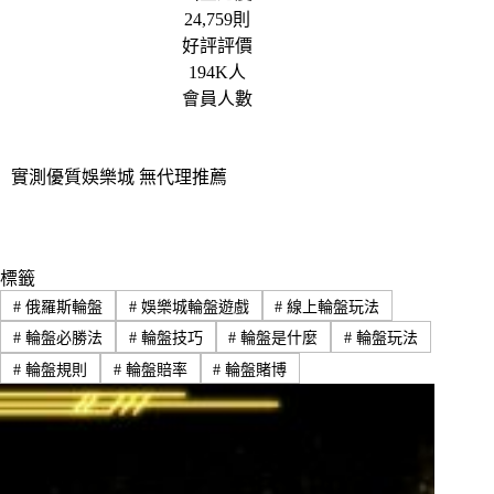
24,759則
好評評價
194K人
會員人數
實測優質娛樂城 無代理推薦
標籤
#
俄羅斯輪盤
#
娛樂城輪盤遊戲
#
線上輪盤玩法
#
輪盤必勝法
#
輪盤技巧
#
輪盤是什麼
#
輪盤玩法
#
輪盤規則
#
輪盤賠率
#
輪盤賭博