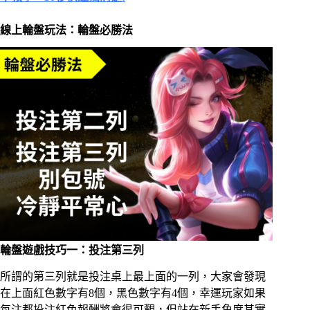
線上輪盤玩法：
輪盤必勝法
輪盤遊戲技巧一：投注第三列
所謂的第三列就是投注桌上最上面的一列，大家會發現
在上面紅色數字有8個，黑色數字有4個，幸運玩家如果
每注都投注紅色報酬將會很可觀，但站在新手角度其實