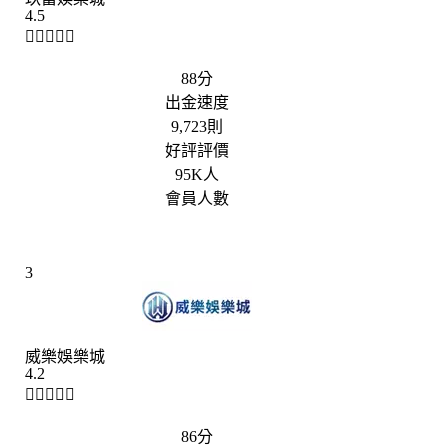
4.5





88分
出金速度
9,723則
好評評價
95K人
會員人數
3
威樂娛樂城
4.2





86分