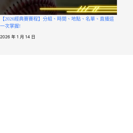
【2026經典賽賽程】分組、時間、地點、名單、直播這
一次掌握!
2026 年 1 月 14 日