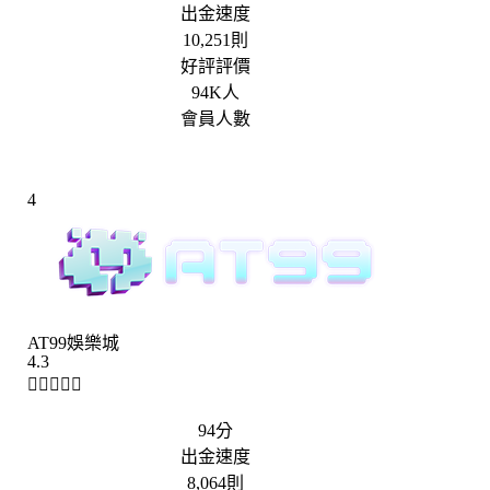
出金速度
10,251則
好評評價
94K人
會員人數
4
AT99娛樂城
4.3





94分
出金速度
8,064則