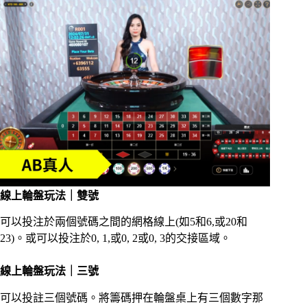
線上輪盤玩法｜雙號
可以投注於兩個號碼之間的網格線上(如5和6,或20和
23)。或可以投注於0, 1,或0, 2或0, 3的交接區域。
線上輪盤玩法｜三號
可以投註三個號碼。將籌碼押在輪盤桌上有三個數字那