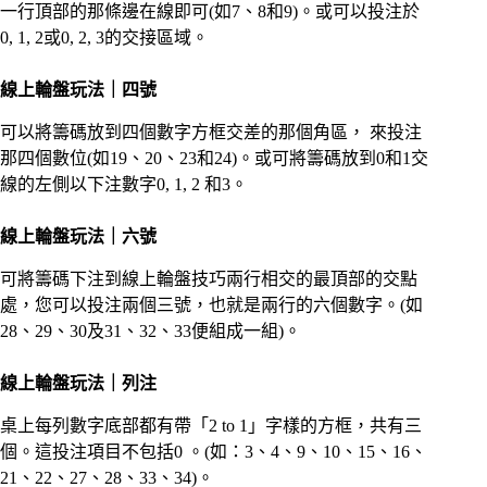
一行頂部的那條邊在線即可(如7、8和9)。或可以投注於
0, 1, 2或0, 2, 3的交接區域。
線上輪盤玩法｜四號
可以將籌碼放到四個數字方框交差的那個角區， 來投注
那四個數位(如19、20、23和24)。或可將籌碼放到0和1交
線的左側以下注數字0, 1, 2 和3。
線上輪盤玩法｜六號
可將籌碼下注到線上輪盤技巧兩行相交的最頂部的交點
處，您可以投注兩個三號，也就是兩行的六個數字。(如
28、29、30及31、32、33便組成一組)。
線上輪盤玩法｜列注
桌上每列數字底部都有帶「2 to 1」字樣的方框，共有三
個。這投注項目不包括0 。(如：3、4、9、10、15、16、
21、22、27、28、33、34)。