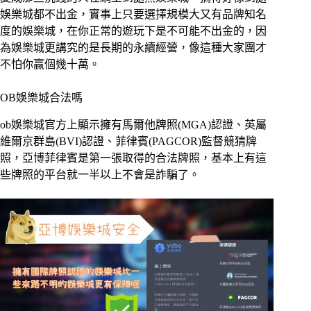
娛樂城都不出金，實事上只要選擇規模大又有品牌知名
度的娛樂城，在你正常的遊玩下是不可能不出金的，因
為娛樂城更講究的是長期的永續經營，像這種大家團才
不怕你贏個幾十萬。
OB娛樂城合法嗎
ob娛樂城官方上顯示擁有馬爾他牌照(MGA)認證、英屬
維爾京群島(BVI)認證、菲律賓(PAGCOR)監督競猜牌
照，亞博菲律賓是第一張取得的合法牌照，基本上有這
些牌照的平台就一半以上不會是詐騙了。