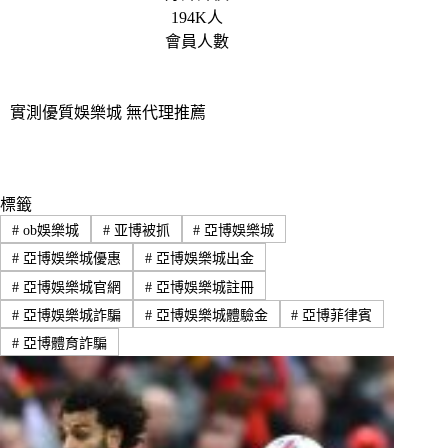
194K人
會員人數
實測優質娛樂城 無代理推薦
標籤
#
ob娛樂城
#
亚博被抓
#
亞博娛樂城
#
亞博娛樂城優惠
#
亞博娛樂城出金
#
亞博娛樂城官網
#
亞博娛樂城註冊
#
亞博娛樂城詐騙
#
亞博娛樂城體驗金
#
亞博菲律賓
#
亞博體育詐騙