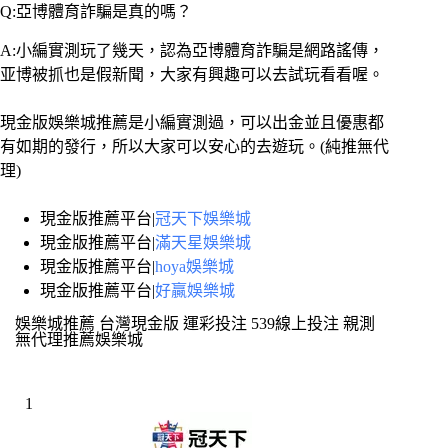
Q:亞博體育詐騙是真的嗎？
A:小編實測玩了幾天，認為亞博體育詐騙是網路謠傳，
亚博被抓也是假新聞，大家有興趣可以去試玩看看喔。
現金版娛樂城推薦是小編實測過，可以出金並且優惠都
有如期的發行，所以大家可以安心的去遊玩。(純推無代
理)
現金版推薦平台|
冠天下娛樂城
現金版推薦平台|
滿天星娛樂城
現金版推薦平台|
hoya娛樂城
現金版推薦平台|
好贏娛樂城
娛樂城推薦 台灣現金版 運彩投注 539線上投注 親測
無代理推薦娛樂城
1