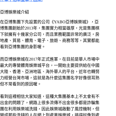
亞博娛樂城介紹
在亞博集團下先設置的公司《YABO亞博娛樂城》，亞
博集團創始於2013年，集團實力相當雄厚，光是集團棋
下就擁有十幾家分公司，而且業務範圍非常的廣泛，房
地產、貿易、體育、電子、旅遊、商務等等，其實都能
看到亞博集團的身影喔。
而亞博娛樂城在2017年正式進軍，在目前是華人市場中
最大的專營體育娛樂城平台，一開始主要提供給在中國
大陸、香港、亞洲地區、海外華人的平台，近年也轉努
力經營台灣市場，這就是為什麼這集團名字好像很耳熟
但不常看到的原因喔。
看到這裡相信大家知道，這種大集團基本上不太會有不
出金的問題了，網路上很多流傳不出金很多都是詐騙集
團在利用娛樂城洗錢，因此娛樂城啟動了風控機制，但
變成那些洗錢的人在網上到處黑娛樂城，搞得好像到處