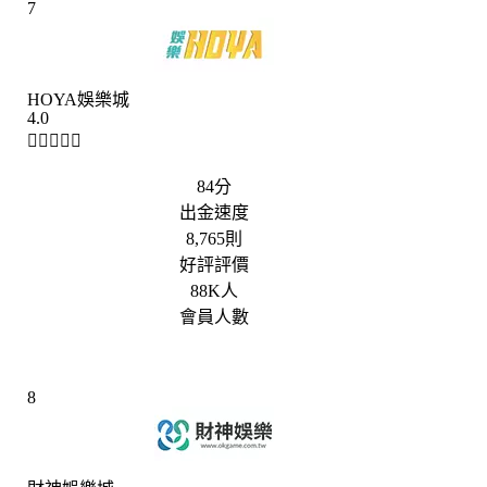
7
HOYA娛樂城
4.0





84分
出金速度
8,765則
好評評價
88K人
會員人數
8