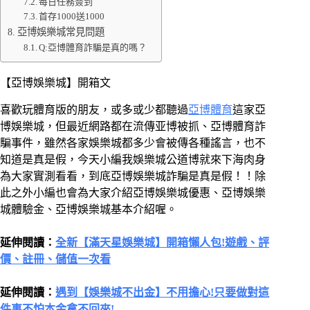
每日任務簽到
首存1000送1000
亞博娛樂城常見問題
Q:亞博體育詐騙是真的嗎？
【亞博娛樂城】開箱文
喜歡玩體育版的朋友，或多或少都聽過
亞博體育
這家亞
博娛樂城，但最近網路都在流傳亚博被抓、亞博體育詐
騙事件，雖然各家娛樂城都多少會被傳各種謠言，也不
知道是真是假，今天小編我娛樂城公道博就來下海肉身
為大家實測看看，到底亞博娛樂城詐騙是真是假！！除
此之外小編也會為大家介紹亞博娛樂城優惠、亞博娛樂
城體驗金、亞博娛樂城基本介紹喔。
延伸閱讀：
全新【滿天星娛樂城】開箱懶人包!遊戲、評
價、註冊、儲值一次看
延伸閱讀：
遇到【娛樂城不出金】不用擔心!只要做對這
件事不怕本金拿不回來!