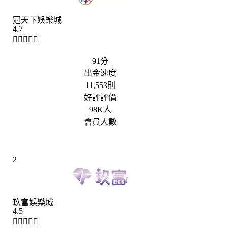
冠天下娛樂城
4.7





91分
出金速度
11,553則
好評評價
98K人
會員人數
2
玖富娛樂城
4.5




