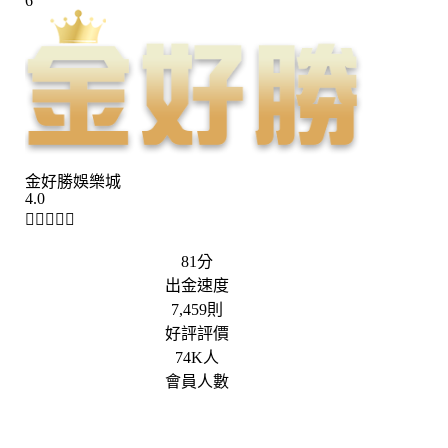
6
金好勝娛樂城
4.0





81分
出金速度
7,459則
好評評價
74K人
會員人數