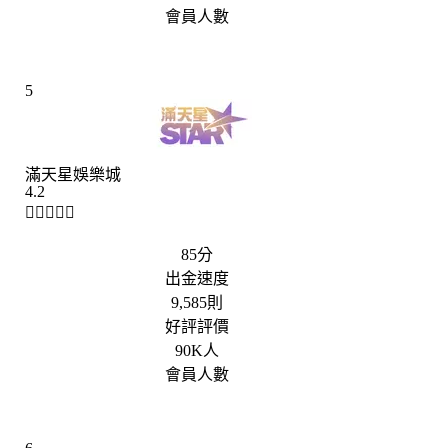
會員人數
5
滿天星娛樂城
4.2





85分
出金速度
9,585則
好評評價
90K人
會員人數