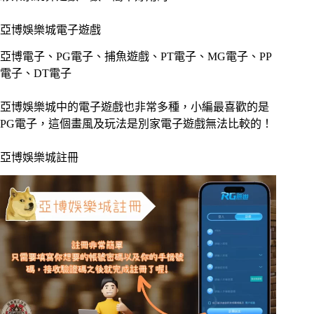
亞博娛樂城電子遊戲
亞博電子、PG電子、捕魚遊戲、PT電子、MG電子、PP
電子、DT電子
亞博娛樂城中的電子遊戲也非常多種，小編最喜歡的是
PG電子，這個畫風及玩法是別家電子遊戲無法比較的！
亞博娛樂城註冊