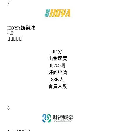
7
HOYA娛樂城
4.0





84分
出金速度
8,765則
好評評價
88K人
會員人數
8