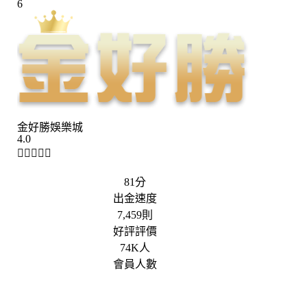
6
金好勝娛樂城
4.0





81分
出金速度
7,459則
好評評價
74K人
會員人數