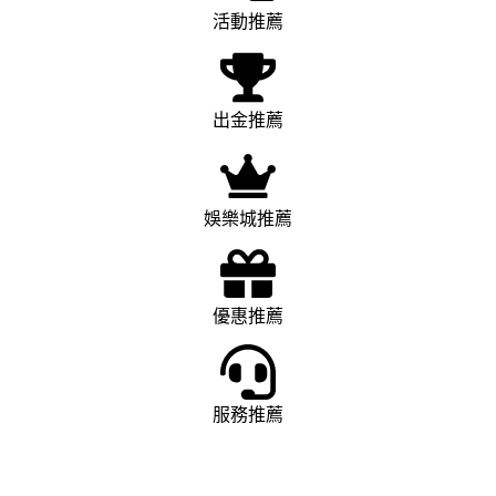
活動推薦
出金推薦
娛樂城推薦
優惠推薦
服務推薦
娛樂城推薦