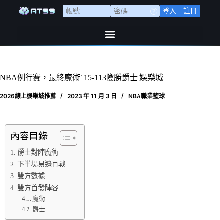
登入
註冊
NBA例行賽，最終魔術115-113險勝爵士 娛樂城
2026線上娛樂城推薦
2023 年 11 月 3 日
NBA職業籃球
內容目錄
爵士對陣魔術
下半場易邊再戰
雙方數據
雙方首發陣容
魔術
爵士