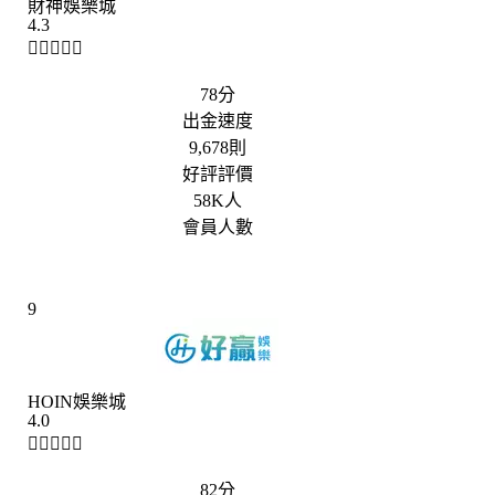
財神娛樂城
4.3





78分
出金速度
9,678則
好評評價
58K人
會員人數
9
HOIN娛樂城
4.0





82分