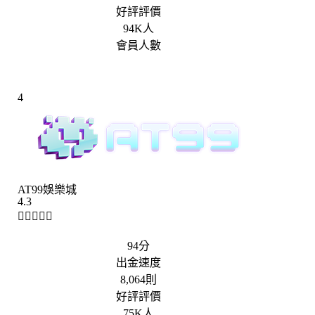
好評評價
94K人
會員人數
4
AT99娛樂城
4.3





94分
出金速度
8,064則
好評評價
75K人