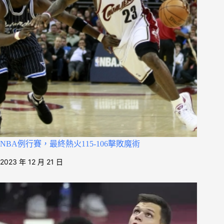
NBA例行賽，最終熱火115-106擊敗魔術
2023 年 12 月 21 日