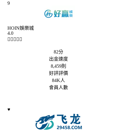
9
HOIN娛樂城
4.0





82分
出金速度
8,459則
好評評價
84K人
會員人數
♥