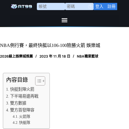
登入
註冊
NBA例行賽，最終快艇以106-100險勝火箭 娛樂城
2026線上娛樂城推薦
2023 年 11 月 18 日
NBA職業籃球
內容目錄
快艇對陣火箭
下半場易邊再戰
雙方數據
雙方首發陣容
火箭隊
快艇隊