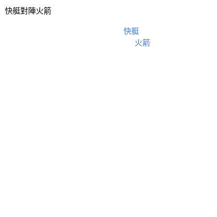
快艇對陣火箭
NBA季中錦標賽繼續進行，洛杉磯
快艇
坐鎮主場，迎
戰休士頓火箭。 本場比賽前，休士頓
火箭
已經豪取6
連勝，洛杉磯快艇則是苦吞6連敗。
首節，威少主動要求打替補，曼恩進入先發。 開場的
5平後祖巴茨和哈登聯手5分，快艇隊取得領先。 布魯
克斯連追4分，喬治回敬5分，泰特跑投命中，小卡三
分中的，首節還有4分25秒時快艇隊以21-15領先。 泰
特和伊森輪流得分，哈登打3分成功，喬治突破得
分，快艇牢牢保持領先。 格林連投帶罰追回4分，鮑
威爾右翼命中三分，快艇在首節結束時以29-23領先6
分。
次節，短暫休息的哈登上場，他迎著申京的防守跳投
得分。 哈登突破造成犯規，他兩罰中一。 哈登求戰
的慾望還是很強的，他示意隊友自己單打，面對範弗