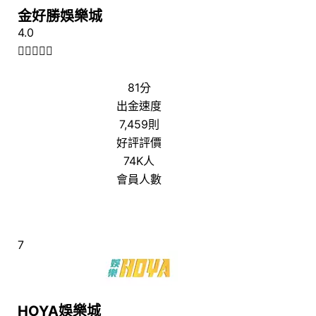
金好勝娛樂城
4.0





81分
出金速度
7,459則
好評評價
74K人
會員人數
7
HOYA娛樂城