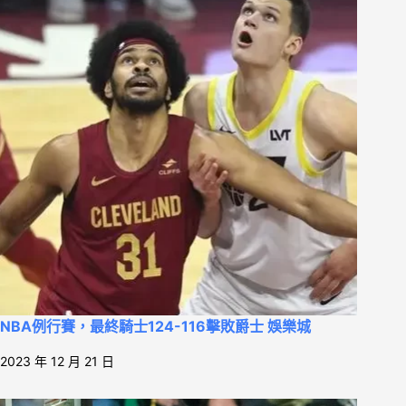
NBA例行賽，最終騎士124-116擊敗爵士 娛樂城
2023 年 12 月 21 日