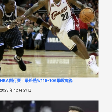
NBA例行賽，最終熱火115-106擊敗魔術
2023 年 12 月 21 日