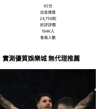
92分
出金速度
24,759則
好評評價
194K人
會員人數
實測優質娛樂城 無代理推薦