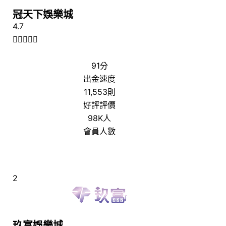
冠天下娛樂城
4.7





91分
出金速度
11,553則
好評評價
98K人
會員人數
2
玖富娛樂城