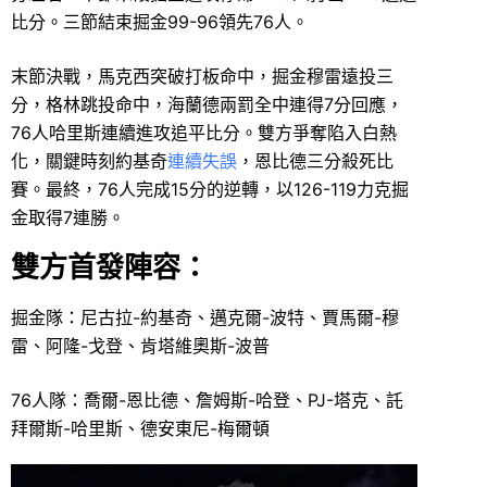
比分。三節結束掘金99-96領先76人。
末節決戰，馬克西突破打板命中，掘金穆雷遠投三
分，格林跳投命中，海蘭德兩罰全中連得7分回應，
76人哈里斯連續進攻追平比分。雙方爭奪陷入白熱
化，關鍵時刻約基奇
連續失誤
，恩比德三分殺死比
賽。最終，76人完成15分的逆轉，以126-119力克掘
金取得7連勝。
雙方首發陣容：
掘金隊：尼古拉-約基奇、邁克爾-波特、賈馬爾-穆
雷、阿隆-戈登、肯塔維奧斯-波普
76人隊：喬爾-恩比德、詹姆斯-哈登、PJ-塔克、託
拜爾斯-哈里斯、德安東尼-梅爾頓