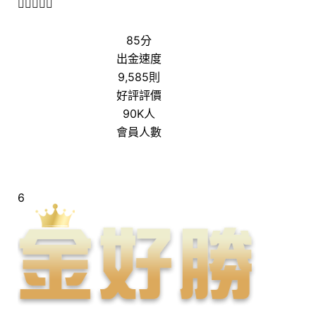





85分
出金速度
9,585則
好評評價
90K人
會員人數
6