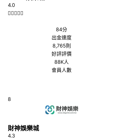
4.0





84分
出金速度
8,765則
好評評價
88K人
會員人數
8
財神娛樂城
4.3