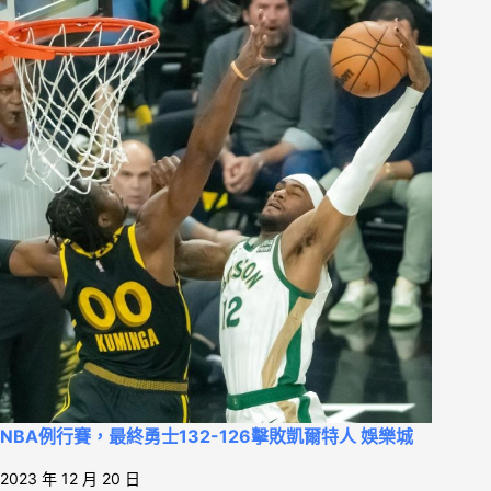
NBA例行賽，最終勇士132-126擊敗凱爾特人 娛樂城
2023 年 12 月 20 日