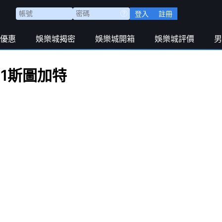
登入
註冊
優惠
娛樂城揭密
娛樂城開箱
娛樂城評價
男
-1斯圖加特