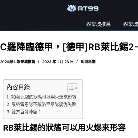
娛樂城推薦
娛樂城
C羅降臨德甲，[德甲]RB萊比錫2
2026線上娛樂城推薦
2023 年 1 月 28 日
即時新聞
內容目錄
RB萊比錫的狀態可以用火爆來形容
最終雷恩隊不敵洛里昂隊復仇失敗
雙方首發陣容：
RB萊比錫的狀態可以用火爆來形容