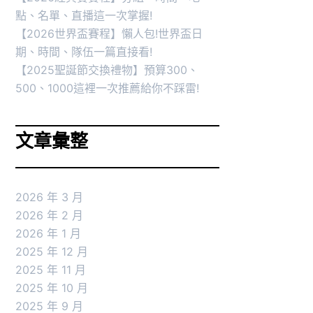
點、名單、直播這一次掌握!
【2026世界盃賽程】懶人包!世界盃日
期、時間、隊伍一篇直接看!
【2025聖誕節交換禮物】預算300、
500、1000這裡一次推薦給你不踩雷!
文章彙整
2026 年 3 月
2026 年 2 月
2026 年 1 月
2025 年 12 月
2025 年 11 月
2025 年 10 月
2025 年 9 月