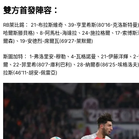
雙方首發陣容：
RB萊比錫： 21-布拉斯維奇、39-亨里希斯(80’16-克洛斯特曼)
哈爾斯滕貝格)、8-阿馬杜-海達拉、24-施拉格爾、17-索博斯洛伊、
爾森)、19-安德烈-席爾瓦(69’27-萊默爾)
斯圖加特： 1-弗洛里安-穆勒、4-瓦格諾曼、21-伊藤洋輝、2
爾、22-菲里希(80’7-庫利巴利)、28-納爾泰(86’25-埃格洛夫
拉斯(46’11-胡安-佩雷亞)