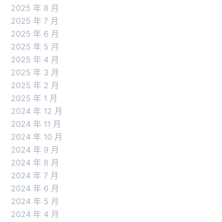
2025 年 8 月
2025 年 7 月
2025 年 6 月
2025 年 5 月
2025 年 4 月
2025 年 3 月
2025 年 2 月
2025 年 1 月
2024 年 12 月
2024 年 11 月
2024 年 10 月
2024 年 9 月
2024 年 8 月
2024 年 7 月
2024 年 6 月
2024 年 5 月
2024 年 4 月