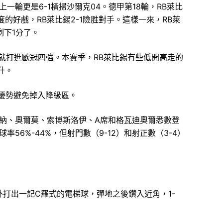
上一輪更是6-1橫掃沙爾克04。德甲第18輪，RB萊比
好戲，RB萊比錫2-1險胜對手。這樣一來，RB萊
剩下1分了。
年就打進歐冠四強。本賽季，RB萊比錫有些低開高走的
升。
優勢避免掉入降級區。
爾納、奧爾莫、索博斯洛伊、A席和格瓦迪奧爾悉數登
56%-44%，但射門數（9-12）和射正數（3-4）
外打出一記C羅式的電梯球，彈地之後鑽入近角，1-