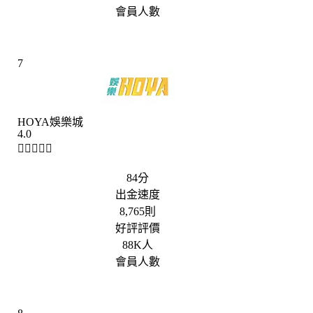
會員人數
7
HOYA娛樂城
4.0





84分
出金速度
8,765則
好評評價
88K人
會員人數