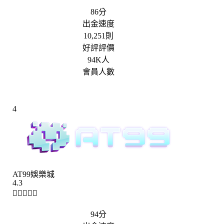
86分
出金速度
10,251則
好評評價
94K人
會員人數
4
AT99娛樂城
4.3





94分