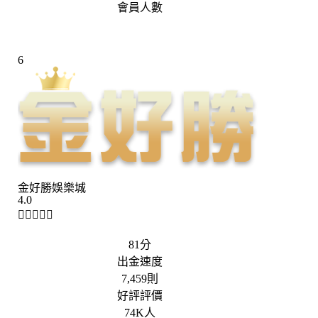
會員人數
6
金好勝娛樂城
4.0





81分
出金速度
7,459則
好評評價
74K人