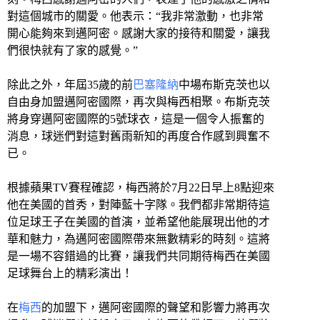
對這個城市的關愛。他表示：“我非常激動，也非常
開心能夠來到邁阿密。感謝大家的接待和關愛，讓我
們很快就有了家的感覺。”
除此之外，年屆35歲的前
巴塞隆納
中場布斯克茨也以
自由身加盟邁阿密國際，再次與梅西相聚。布斯克茨
將身穿邁阿密國際的5號球衣，這是一個令人振奮的
消息，球迷們對這對舊雨新知的再度合作感到興奮不
已。
根據蘋果TV賽程確認，梅西將於7月22日早上8點迎來
他在美國的首秀，對陣藍十字隊。我們都非常期待這
位足球王子在美國的首演，並希望他能展現出他的才
華和魅力，為邁阿密國際帶來無數精彩的時刻。這將
是一場不容錯過的比賽，讓我們共同期待梅西在美國
足球舞台上的精彩演出！
在
梅西
的加盟下，邁阿密國際的聲望和影響力將再次