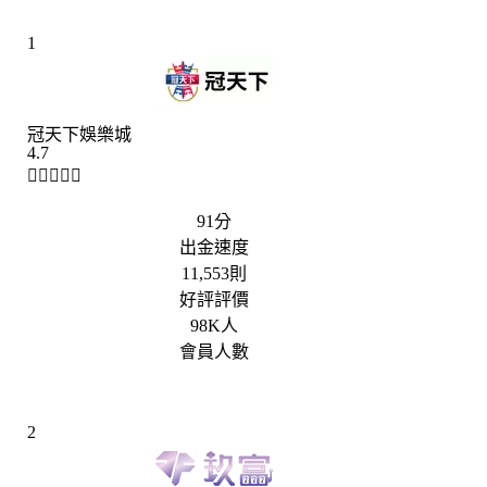
1
冠天下娛樂城
4.7





91分
出金速度
11,553則
好評評價
98K人
會員人數
2