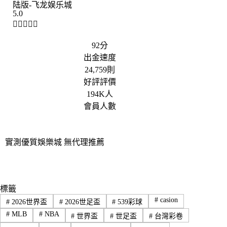
陆版-飞龙娱乐城
5.0





92分
出金速度
24,759則
好評評價
194K人
會員人數
實測優質娛樂城 無代理推薦
標籤
#
casion
#
2026世界盃
#
2026世足盃
#
539彩球
#
MLB
#
NBA
#
世界盃
#
世足盃
#
台灣彩卷