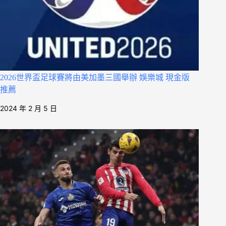
2026世界盃足球賽將由美加墨三國舉辦 娛樂城 現金版
推薦
2024 年 2 月 5 日