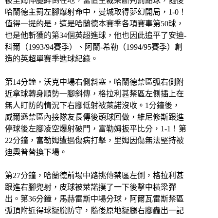
被里姆伸腿絆倒在地，當值主裁果斷判罰點球，隨後
哈蘭德主罰左腳爆射命中，曼城取得夢幻開局，1-0！
值得一提的是，這是哈蘭德本賽季各項賽事第50球，
也是他斬獲的第34個英超進球，他也因此追平了安迪-
科爾（1993/94賽季）、阿蘭-希勒（1994/95賽季）創
造的英超單賽季進球紀錄。
第14分鐘，沃克中場右側斜塞，哈蘭德禁區弧右側附
近拿球轉身順勢一腳斜傳，格拉利甚禁區左側插上在
無人盯防的情況下右腳低射被萊諾沒收。1分鐘後，
威爾遜禁區內接隊友長傳後頭球回做，維尼修斯跟進
停球後左腳凌空爆射破門，富勒姆扳平比分，1-1！第
22分鐘，富勒姆遭遇傷病打擊，里姆因傷無法堅持被
迪奧普替換下場。
第27分鐘，哈蘭德前場中路挑傳禁區左側，格拉利甚
跟進右腳兜射，皮球被萊諾撲了一下後擊中橫梁彈
出。第36分鐘，馬赫雷斯中場分球，阿爾瓦雷斯禁區
弧頂附近得球擺脫防守，隨後原地擺腿右腳轟出一記