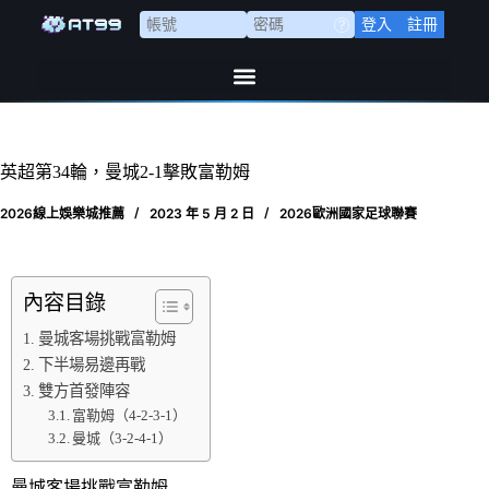
登入
註冊
英超第34輪，曼城2-1擊敗富勒姆
2026線上娛樂城推薦
2023 年 5 月 2 日
2026歐洲國家足球聯賽
內容目錄
曼城客場挑戰富勒姆
下半場易邊再戰
雙方首發陣容
富勒姆（4-2-3-1）
曼城（3-2-4-1）
曼城客場挑戰富勒姆