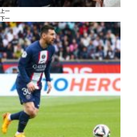
上一
下一