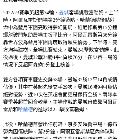
2022/23賽季英超第34輪，
曼城
客場挑戰富勒姆。上半
時，阿爾瓦雷斯開場第2分鐘造點、哈蘭德隨後點射
命中為藍月軍團亮取得夢幻開局，維尼修斯第15分鐘
爆射破門幫助農場主扳平比分，阿爾瓦雷斯第36分鐘
轟世界波為藍月軍團再度取得領先優勢；下半時，雙
方均無建樹。全場比賽結束，曼城2-1擊敗富勒姆。此
役過後，曼城32戰24勝4平4負積76分，在少賽一場的
情況下反超阿森納1分登上榜首。
雙方各項賽事歷史交鋒58場，曼城32勝12平14負成績
佔優，其中在英超先後交手29次，曼城16勝9平4負佔
絕對優勢，近10次在英超會面更是保持全勝。兩隊本
賽季英超首回合較量，主場作戰的曼城曾依靠阿爾瓦
雷斯和
哈蘭德
的進球以2-1擊敗富勒姆。
此役，哈蘭德首發出任前鋒，京多安領銜中場，德布
勞內因傷缺陣。第2分鐘，阿爾瓦雷斯禁區內停球時