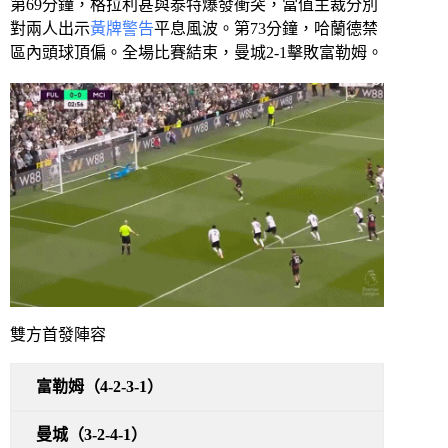
第69分鐘，格拉利甚與泰特爆發衝突，當值主裁分別
對兩人出示
黃牌警告
平息風波。第73分鐘，哈蘭德禁
區內頭球頂偏。全場比賽結束，曼城2-1擊敗富勒姆。
雙方首發陣容
富勒姆（4-2-3-1）
曼城（3-2-4-1）