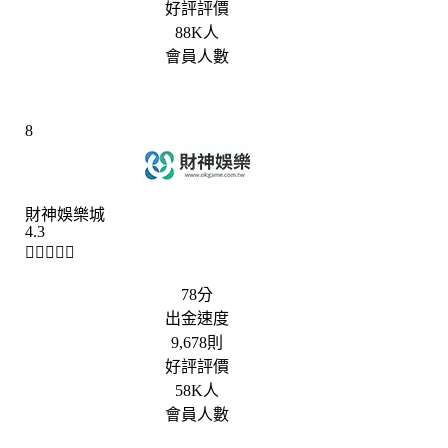
好評評價
88K人
會員人數
8
財神娛樂城
4.3





78分
出金速度
9,678則
好評評價
58K人
會員人數