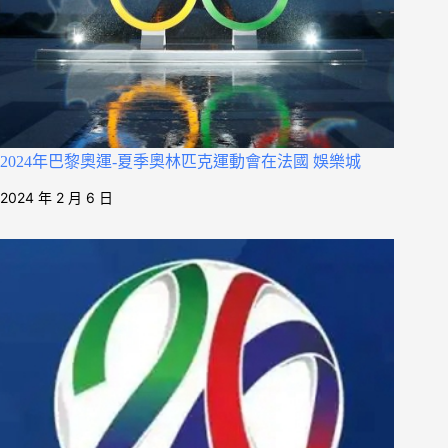
2024年巴黎奧運-夏季奧林匹克運動會在法國 娛樂城
2024 年 2 月 6 日