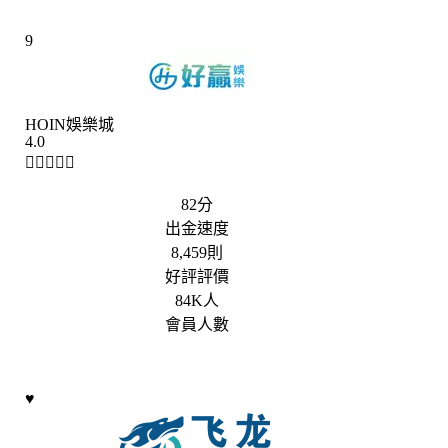
9
HOIN娛樂城
4.0





82分
出金速度
8,459則
好評評價
84K人
會員人數
♥