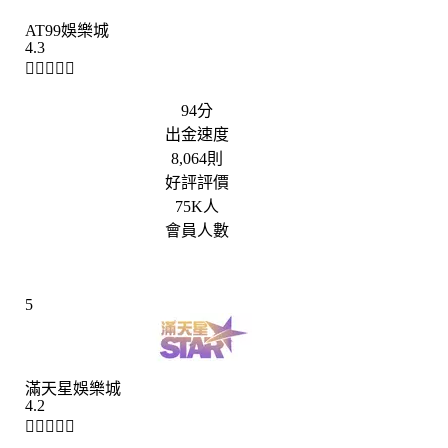
AT99娛樂城
4.3





94分
出金速度
8,064則
好評評價
75K人
會員人數
5
滿天星娛樂城
4.2




