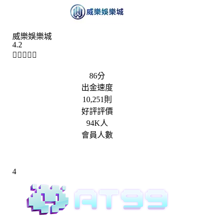
威樂娛樂城
4.2





86分
出金速度
10,251則
好評評價
94K人
會員人數
4