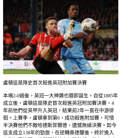
盧頓這是隊史首次殺進英冠附加賽決賽
本場2-0過後，英冠一大神蹟也隨即誕生。自從1885年
成立後，盧頓這是隊史首次殺進英冠附加賽決賽，4
年前他們從英甲升入英冠，結果前2年一直在中游徘
徊。上賽季，盧頓拿到第6，成功殺進附加賽，可惜
半決賽他們不敵哈德斯菲爾德，遺憾無緣決賽。如今
這支成立138年的勁旅，在逆轉桑德蘭後，終於進入