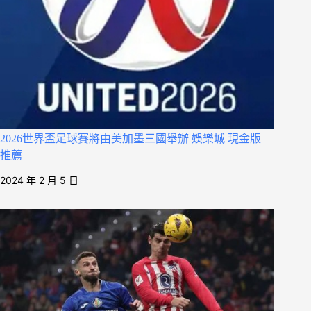
2026世界盃足球賽將由美加墨三國舉辦 娛樂城 現金版
推薦
2024 年 2 月 5 日