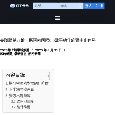
登入
註冊
美職聯第27輪，邁阿密國際0-0戰平納什維爾中止連勝
2026線上娛樂城推薦
2023 年 8 月 31 日
即時新聞
,
最新消息
,
熱門新聞
內容目錄
邁阿密國際對陣納什維爾
下半場易邊再戰
雙方出場陣容
邁阿密國際
納什維爾