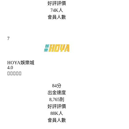
好評評價
74K人
會員人數
7
HOYA娛樂城
4.0





84分
出金速度
8,765則
好評評價
88K人
會員人數