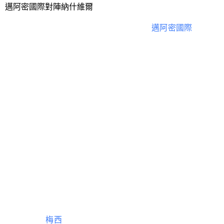
邁阿密國際對陣納什維爾
美職聯常規賽第27輪的比賽正式打響，由
邁阿密國際
坐鎮主場迎戰納什維爾。上半場梅西直塞阿爾巴錯失
良機，泰勒禁區內射門被擋。下半場納什維爾進球越
位在先，耶德林逃手球。全場比賽結束，阿爾巴錯失
良機，納什維爾進球越位無效，邁阿密國際0-0戰平納
什維爾中止連勝。
上半場第8分鐘，阿羅約弧頂前帶球被斷，納什維爾
球員嘗試一腳遠射，皮球稍稍偏出球門。
第19分鐘，梅西前場任意球大弧線傳向後點，布斯克
茨被防守球員扛住沒能碰到皮球。
第20分鐘，貼身盯防梅西的馬厄在無球狀態下肘擊梅
西，隨後梅西憤怒甩開馬厄手臂。
第28分鐘，
梅西
中圈附近領球轉身稍作觀察後送出上