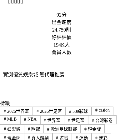





92分
出金速度
24,759則
好評評價
194K人
會員人數
實測優質娛樂城 無代理推薦
標籤
#
casion
#
2026世界盃
#
2026世足盃
#
539彩球
#
MLB
#
NBA
#
世界盃
#
世足盃
#
台灣彩卷
#
娛樂城
#
歐冠
#
歐洲足球聯賽
#
現金版
#
現金網
#
真人娛樂
#
遊戲
#
運動
#
運彩