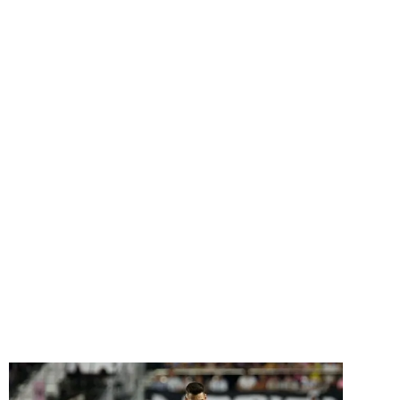
帝視角直塞，阿爾巴插身後突入禁區假射真扣過掉防
守球員後射門被封堵。
第34分鐘，梅西弧頂處橫敲，羅伯特·泰勒稍作調整後
右腳爆射打飛。
第45分鐘，梅西回撤接球後送出過頂長傳打穿防線，
泰勒反越位成功右腳停球後射門擊中防守球員偏出球
門，但裁判未判給邁阿密國際角球而判給納什維爾門
球，泰勒非常不滿。
第45+2分鐘，迭戈·戈麥斯中圈附近鏟球犯規吃到黃
牌。
上半場比賽結束，梅西直塞阿爾巴錯失良機，邁阿密
國際暫時0-0戰平納什維爾。