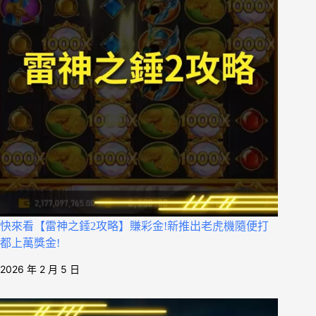
快來看【雷神之錘2攻略】賺彩金!新推出老虎機隨便打
都上萬獎金!
2026 年 2 月 5 日