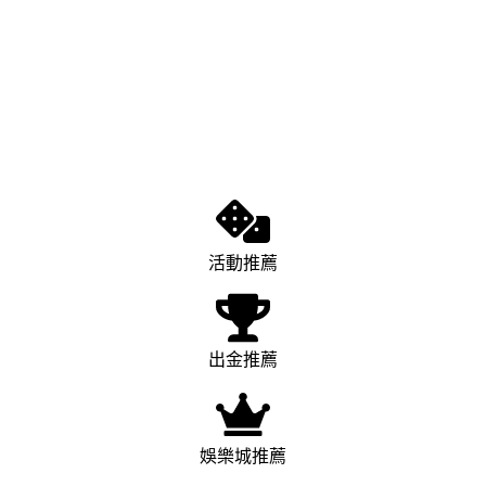
活動推薦
出金推薦
娛樂城推薦