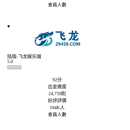
會員人數
♥
陆版-飞龙娱乐城
5.0





92分
出金速度
24,759則
好評評價
194K人
會員人數