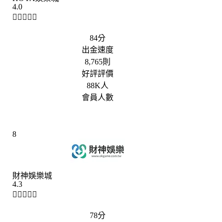
4.0





84分
出金速度
8,765則
好評評價
88K人
會員人數
8
財神娛樂城
4.3





78分