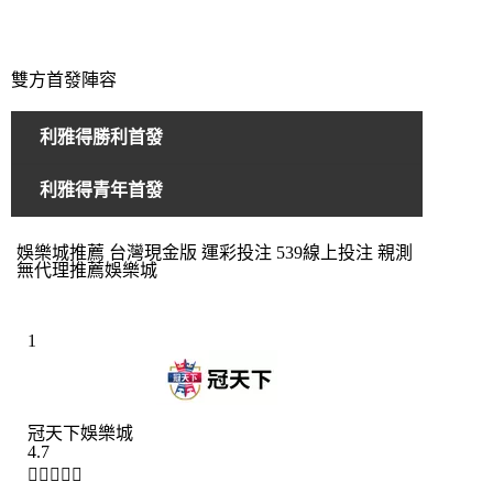
勝利19勝6平3負積63分排在第2，利雅得青年16勝5平
7負積53分排在第3。
雙方首發陣容
利雅得勝利首發
利雅得青年首發
娛樂城推薦 台灣現金版 運彩投注 539線上投注 親測
無代理推薦娛樂城
1
冠天下娛樂城
4.7




