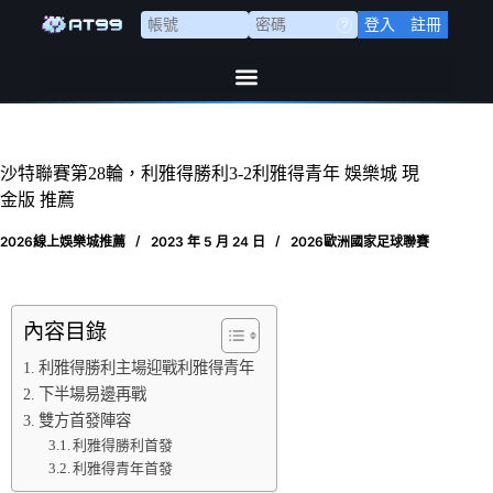
登入
註冊
沙特聯賽第28輪，利雅得勝利3-2利雅得青年 娛樂城 現
金版 推薦
2026線上娛樂城推薦
2023 年 5 月 24 日
2026歐洲國家足球聯賽
內容目錄
利雅得勝利主場迎戰利雅得青年
下半場易邊再戰
雙方首發陣容
利雅得勝利首發
利雅得青年首發