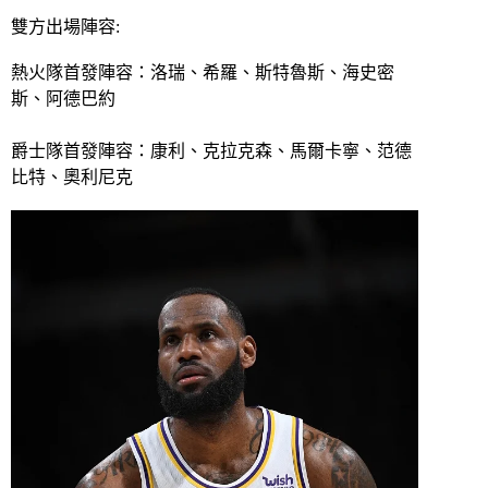
雙方出場陣容:
熱火隊首發陣容：洛瑞、希羅、斯特魯斯、海史密
斯、阿德巴約
爵士隊首發陣容：康利、克拉克森、馬爾卡寧、范德
比特、奧利尼克