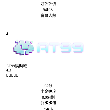
好評評價
94K人
會員人數
4
AT99娛樂城
4.3





94分
出金速度
8,064則
好評評價
75K人