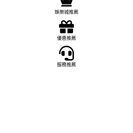
娛樂城推薦
優惠推薦
服務推薦
娛樂城推薦