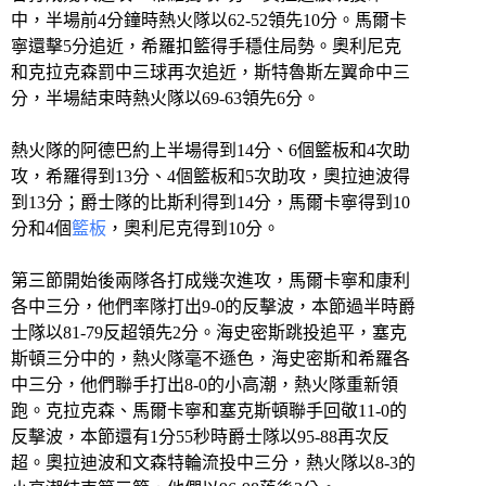
中，半場前4分鐘時熱火隊以62-52領先10分。馬爾卡
寧還擊5分追近，希羅扣籃得手穩住局勢。奧利尼克
和克拉克森罰中三球再次追近，斯特魯斯左翼命中三
分，半場結束時熱火隊以69-63領先6分。
熱火隊的阿德巴約上半場得到14分、6個籃板和4次助
攻，希羅得到13分、4個籃板和5次助攻，奧拉迪波得
到13分；爵士隊的比斯利得到14分，馬爾卡寧得到10
分和4個
籃板
，奧利尼克得到10分。
第三節開始後兩隊各打成幾次進攻，馬爾卡寧和康利
各中三分，他們率隊打出9-0的反擊波，本節過半時爵
士隊以81-79反超領先2分。海史密斯跳投追平，塞克
斯頓三分中的，熱火隊毫不遜色，海史密斯和希羅各
中三分，他們聯手打出8-0的小高潮，熱火隊重新領
跑。克拉克森、馬爾卡寧和塞克斯頓聯手回敬11-0的
反擊波，本節還有1分55秒時爵士隊以95-88再次反
超。奧拉迪波和文森特輪流投中三分，熱火隊以8-3的