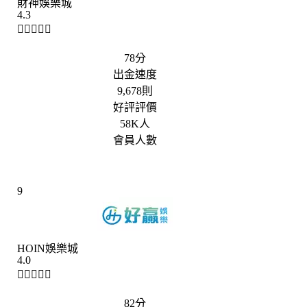
財神娛樂城
4.3





78分
出金速度
9,678則
好評評價
58K人
會員人數
9
HOIN娛樂城
4.0





82分