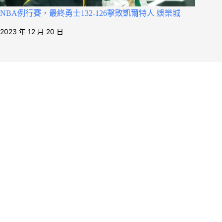
NBA例行賽，最終勇士132-126擊敗凱爾特人 娛樂城
2023 年 12 月 20 日