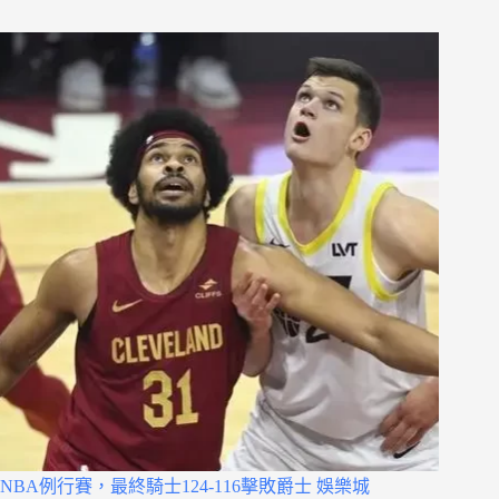
NBA例行賽，最終騎士124-116擊敗爵士 娛樂城