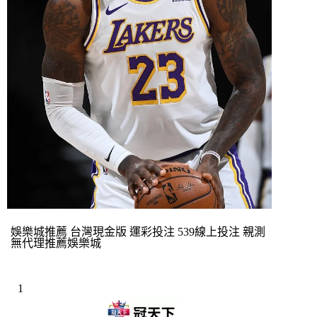
娛樂城推薦 台灣現金版 運彩投注 539線上投注 親測
無代理推薦娛樂城
1