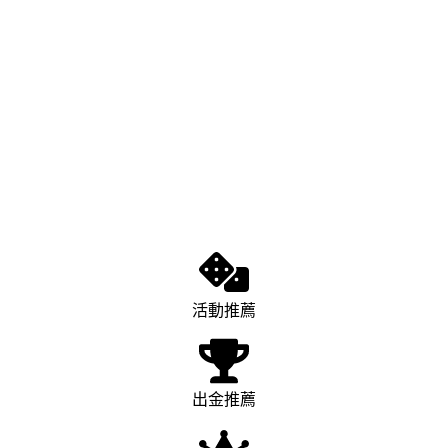
活動推薦
出金推薦