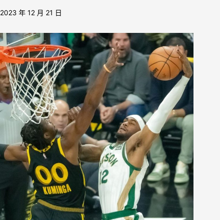
2023 年 12 月 21 日