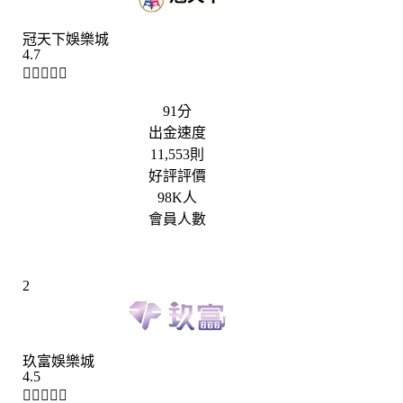
冠天下娛樂城
4.7





91分
出金速度
11,553則
好評評價
98K人
會員人數
2
玖富娛樂城
4.5




