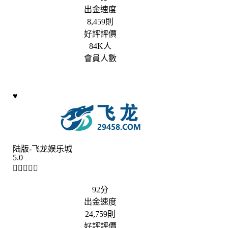
出金速度
8,459則
好評評價
84K人
會員人數
♥
陆版-飞龙娱乐城
5.0





92分
出金速度
24,759則
好評評價