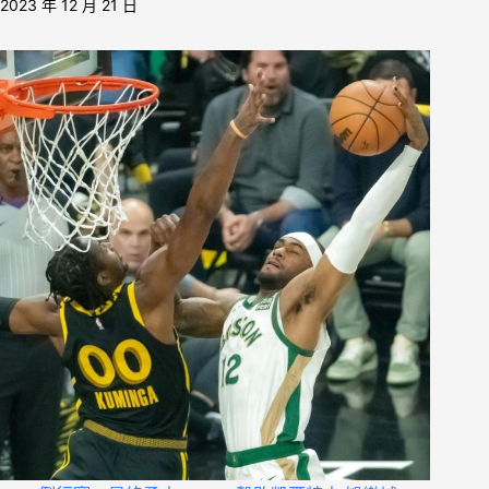
2023 年 12 月 21 日