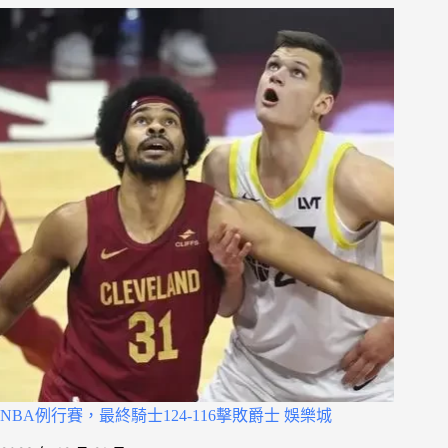
NBA例行賽，最終騎士124-116擊敗爵士 娛樂城