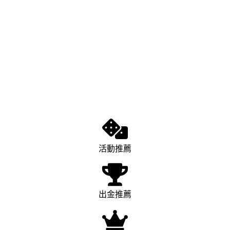
活動推薦
出金推薦