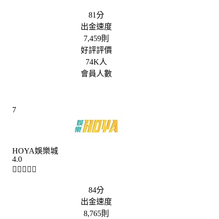
81分
出金速度
7,459則
好評評價
74K人
會員人數
7
HOYA娛樂城
4.0





84分
出金速度
8,765則