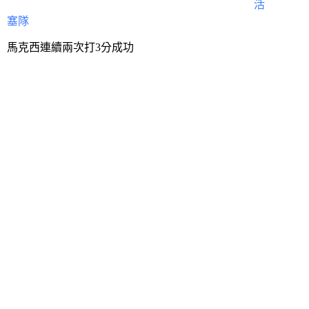
分，兩隊之後各打成幾次進攻，迪亞洛兩罰一中，
活
塞隊
在首節結束時以20-27落後。
馬克西連續兩次打3分成功
第二節開始後雙方拉鋸幾個回合，馬克西連取5分，
恩比德打3分成功，他們引領球隊打出15-0的進攻高
潮，半場前5分鐘時76人隊以48-29領先19分。諾爾三
分暫時止血，哈里斯和哈登各中三分，76人隊領先20
分。約瑟夫三分還擊，恩比德展現攻擊性連取6分，
76人隊以62-39領先。伯克斯和諾克斯追回4分，塔克
三分中的，半場結束時76人隊以65-43領先。
76人隊的恩比德上半場得到22分和7個籃板，哈里斯
得到14分和4個籃板，哈登得到11分、8個籃板和9次
助攻；活塞隊的伯克斯得到8分。
兩隊在第三節開始後交替得分，馬克西連續兩次打3
分成功，76人隊以82-55領先。迪亞洛兩罰一中暫時止
血，恩比德進攻發力獨取10分，他帶領球隊又是一波