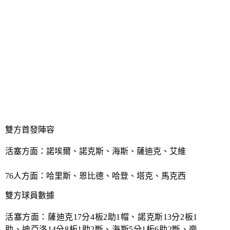
15-0的進攻高潮，第三節還有4分20秒時76人隊以97-
56領先。伯克斯和迪亞洛追回5分，梅爾頓還擊4分，
雙方仍有40分差距。活塞隊掀起反撲追回7分，梅爾
頓突破得手，伯克斯打3分成功，三節結束時活塞隊
以75-107落後。
大比分差距讓第四節早早成為垃圾時間，76人隊盡遣
替補，雙方打起對攻戰，76人隊保持大比分領先以
147-116獲勝。
雙方首發陣容
活塞方面：諾埃爾、諾克斯、海斯、薩迪克、艾維
76人方面：哈里斯、恩比德、哈登、塔克、馬克西
雙方球員數據
活塞方面：薩迪克17分4板2助1帽、諾克斯13分2板1
助、迪亞洛14分8板1助2斷、海斯5分1板6助2斷、麥