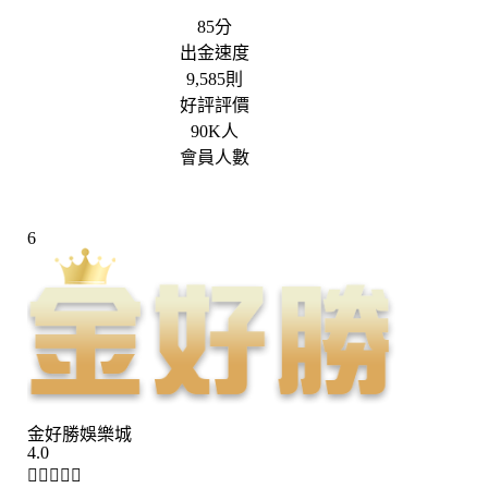
85分
出金速度
9,585則
好評評價
90K人
會員人數
6
金好勝娛樂城
4.0




