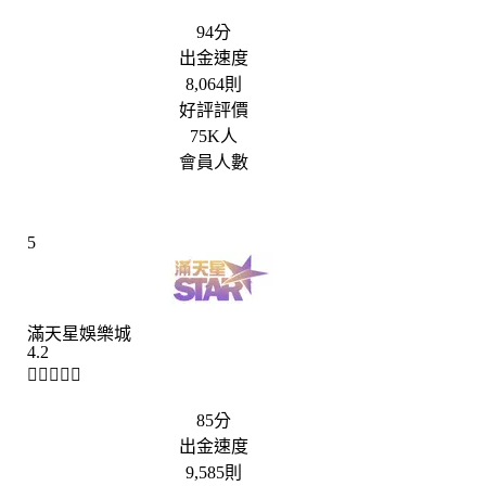
94分
出金速度
8,064則
好評評價
75K人
會員人數
5
滿天星娛樂城
4.2





85分
出金速度
9,585則