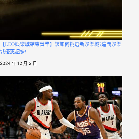
【LEO娛樂城結束營業】該如何挑選新娛樂城?這間娛樂
城優惠超多!
2024 年 12 月 2 日