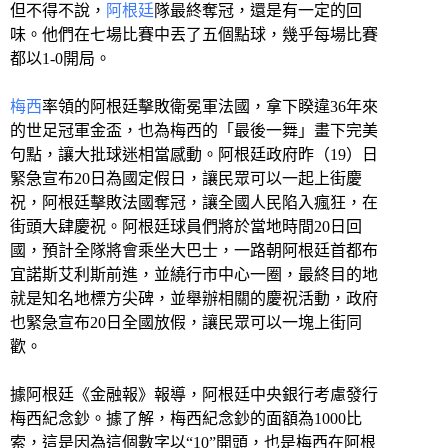
但不得不說，
阿根廷
隊最終奪冠，還是有一定的回
味。他們在七場比賽中丟了五個點球，幾乎每場比賽
都以1-0開局。
梅西
率領的阿根廷擊敗衛冕軍法國，拿下睽違36年來
的世足冠軍金盃，也為梅西的「最後一舞」畫下完美
句點，讓大批球迷相當感動。阿根廷政府昨（19）日
緊急宣布20日為國定假日，讓民眾可以一起上街慶
祝，阿根廷擊敗法國奪冠，讓全國人民陷入瘋狂，在
街頭大肆慶祝。阿根廷球員們將於當地時間20日回
國，預計全隊將會乘坐大巴士，一路朝阿根廷首都布
宜諾斯艾利斯前進，並繞行市中心一圈，最終目的地
就是知名地標方尖碑，並舉辦相關的慶祝活動，政府
也緊急宣布20日全國放假，讓民眾可以一塊上街同
歡。
據阿根廷《金融報》報導，阿根廷中央銀行考慮發行
梅西紀念鈔。據了解，梅西紀念鈔的面額為1000比
索，這是因為這個數字以“10”開頭，也是梅西在阿根