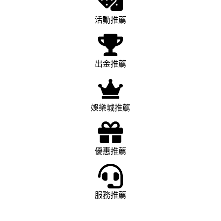
活動推薦
出金推薦
娛樂城推薦
優惠推薦
服務推薦