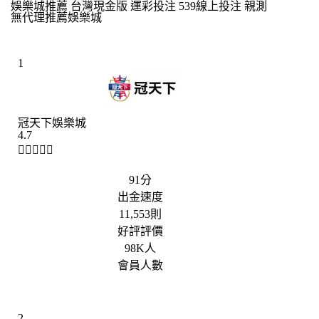
娛樂城推薦 台灣現金版 運彩投注 539線上投注 親測
無代理推薦娛樂城
1
冠天下娛樂城
4.7





91分
出金速度
11,553則
好評評價
98K人
會員人數
2