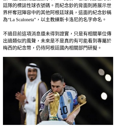
廷隊的標誌性球衣號碼。而紀念鈔的背面則將展示世
界杯奪冠陣容中的其他阿根廷球員，這面的紀念鈔稱
為“La Scaloneta”，以主教練斯卡洛尼的名字命名。
不過目前這項消息還未得到證實，只是有相關單位傳
出過類似的風聲，未來是不是真的有可能看到專屬於
梅西的紀念幣，仍待阿根廷國內相關部門研擬。