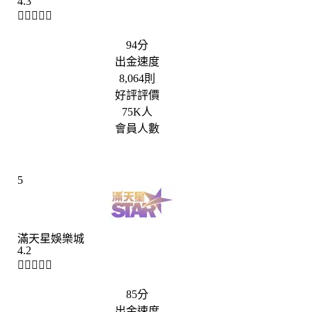
4.3





94分
出金速度
8,064則
好評評價
75K人
會員人數
5
滿天星娛樂城
4.2





85分
出金速度