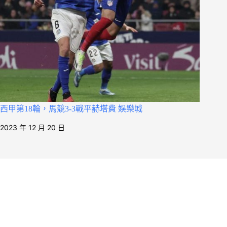
西甲第18輪，馬競3-3戰平赫塔費 娛樂城
2023 年 12 月 20 日