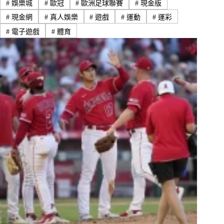
#
娛樂城
#
歐冠
#
歐洲足球聯賽
#
現金版
#
現金網
#
真人娛樂
#
遊戲
#
運動
#
運彩
#
電子遊戲
#
體育