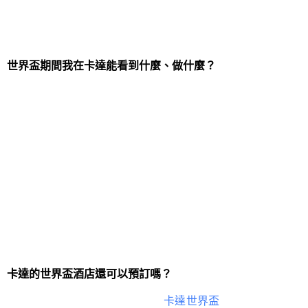
歡迎非購票旅客乘坐這些穿梭航班，但也需要預先批
准的 Hayya 卡才能進入該國。
世界盃期間我在卡達能看到什麼、做什麼？
除了在活動期間進行的 64 場比賽外，沒有比賽日門
票的遊客也可以享受節日氣氛。
100 多位藝術家將在三個音樂節上演出，粉絲村將舉
辦派對，卡塔拉文化村、卡塔爾國家博物館和伊斯蘭
藝術博物館等文化景點將對遊客開放。
所有持有 Hayya 卡的旅客，無論是否參加足球比賽，
都可以在逗留期間免費使用卡達的公共交通工具，這
將使觀光更加輕鬆。
卡達的世界盃酒店還可以預訂嗎？
距離世界上最大的足球錦標賽在
卡達世界盃
開幕還有