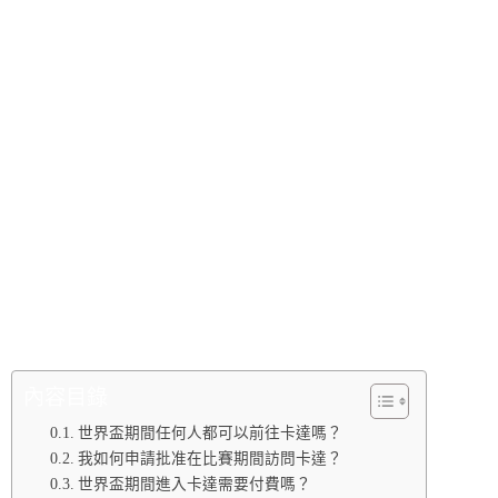
門票，否則將禁止國際遊客前往該國。本週四改變了
前往卡達參加世界杯盃的球迷的入場規則。這是您需
要知道的新資訊。
該國宣布，從 12 月 2 日起，沒有門票的世界盃球迷
將被允許進入卡達。此前，沒有門票的人無法進入卡
達，除非他們與 Hayya 持卡人一起旅行Hayya 持卡人
可以以 500 里亞爾（140 美元）的費用邀請最多三名
非門票粉絲。
新規則意味著沒有門票的球迷可以享受淘汰賽階段的
所有足球熱。Road to 2022 的一條推文
證實了規則的
改變。
內容目錄
世界盃期間任何人都可以前往卡達嗎？
我如何申請批准在比賽期間訪問卡達？
世界盃期間進入卡達需要付費嗎？