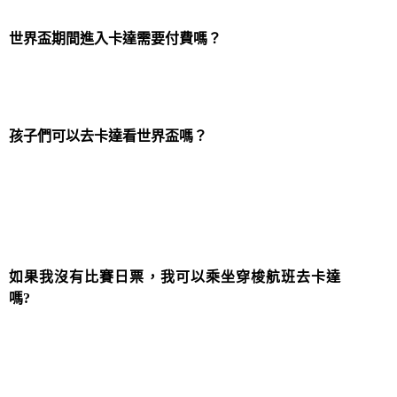
世界盃期間進入卡達需要付費嗎？
是的，Hayya 卡需要付費。申請費用為每人 504 迪拉
姆（137 美元），適用於 12 歲及以上的所有人。
孩子們可以去卡達看世界盃嗎？
無票旅客可以是任何年齡，只要他們有自己的護照。
18 歲以下的兒童可以添加為現有 Hayya 卡的受撫養
人；申請費是適用的，但添加 12 歲以下的兒童不收
取任何費用。
如果我沒有比賽日票，我可以乘坐穿梭航班去卡達
嗎?
計劃乘坐每天從迪拜、阿布扎比、科威特、阿曼和沙
特阿拉伯各地城市運營的數百個穿梭航班訪問卡達少
於 24 小時的旅客仍然需要一張 Hayya 卡。