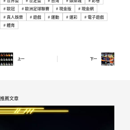
#
世界盃
#
世足盃
#
台灣
#
娛樂城
#
彩卷
#
歐冠
#
歐洲足球聯賽
#
現金版
#
現金網
#
真人娛樂
#
遊戲
#
運動
#
運彩
#
電子遊戲
#
體育
上一
下一
推薦文章