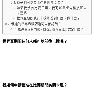
孩子們可以去卡達看世界盃嗎？
如果我沒有比賽日票，我可以乘坐穿梭航班去
卡達嗎?
世界盃期間我在卡達能看到什麼、做什麼？
卡達的世界盃酒店還可以預訂嗎？
如果我沒有門票，觀看比賽的最佳方式是什麼？
世界盃期間任何人都可以前往卡達嗎？
持有比賽門票或 Hayya with Me (1+3) 政策訪問的旅客
可以飛往卡達。這允許那些持有至少一場足球比賽門
票前往多哈的人最多可以邀請三個沒有門票的朋友或
家人加入他們的行列。根據該計劃訪問的人如果希望
在逗留期間參加任何世界盃比賽，仍需要官方門票。
我如何申請批准在比賽期間訪問卡達？
所有國際旅客都需要申請自己的 Hayya 卡。如果您沒
有比賽門票，則需要主門票持有人提供的優惠券代碼
才能完成在線申請。