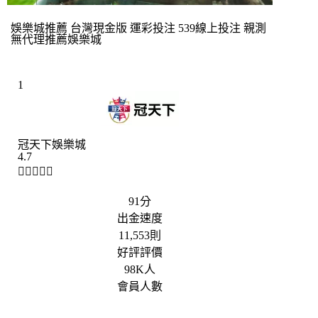
娛樂城推薦 台灣現金版 運彩投注 539線上投注 親測
無代理推薦娛樂城
1
冠天下娛樂城
4.7





91分
出金速度
11,553則
好評評價
98K人
會員人數