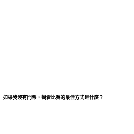
大約三週的時間，最後的倒計時已經開始。
許多酒店都已預訂滿，但仍然可以通過官方住宿代理
網站預訂住宿。旅行者還可以直接通過酒店、旅行社
或度假租賃網站預訂住宿。
本週早些時候，世界盃組織者增加了第三艘遊輪，以
容納在比賽期間參觀的球迷。MSC Opera 將為多哈的
住宿選擇增加一千個額外的客艙。
一系列豪華酒店也正準備在錦標賽開始前開業，其中
包括幾家五星級酒店和卡達首個全包概念酒店。
如果我沒有門票，觀看比賽的最佳方式是什麼？
沒有門票進入體育場的球迷可以在卡達的球迷區和其
他場所觀看比賽。沒有比賽門票的旅行者仍然可以在
卡達看比賽，整個城市的球迷區將有大屏幕播放比
賽。