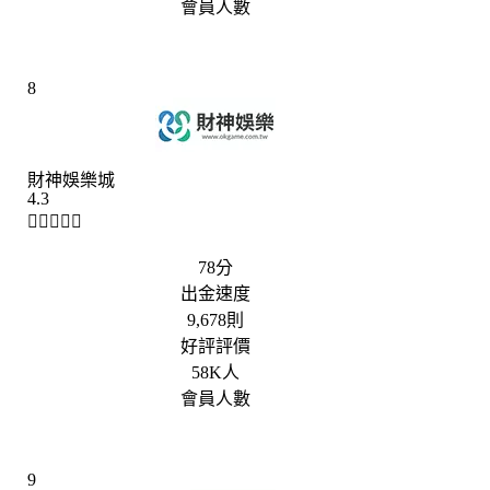
會員人數
8
財神娛樂城
4.3





78分
出金速度
9,678則
好評評價
58K人
會員人數
9