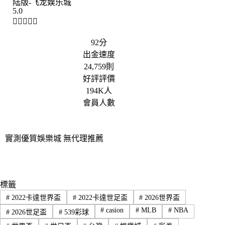
陆版-飞龙娱乐城
5.0





92分
出金速度
24,759則
好評評價
194K人
會員人數
實測優質娛樂城 無代理推薦
標籤
#
2022卡達世界盃
#
2022卡達世足盃
#
2026世界盃
#
casion
#
MLB
#
NBA
#
2026世足盃
#
539彩球