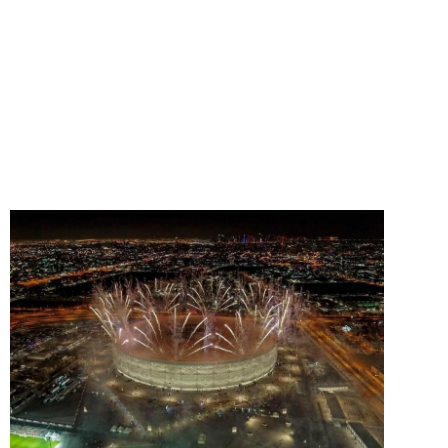
國際足聯球迷節在 Al Bidda 公園和距離盧塞爾體育場
約 10 分鐘路程的 Qetai-Fan Beach Fest 舉行，還將展
示現場表演，以及音樂會、餐飲場所和其他娛樂活
動。
盧塞爾的 Al Maha Arena 是另一個在大屏幕上觀看比
賽的地方，幾家酒店、酒吧和餐館將播放比賽。