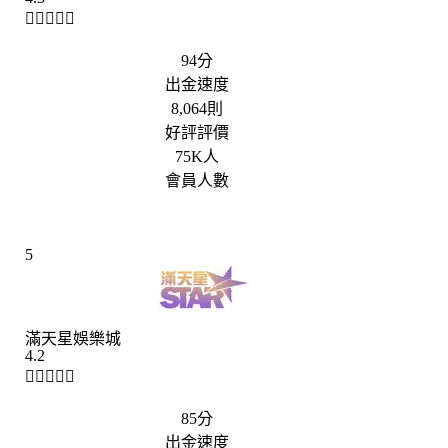





94分
出金速度
8,064則
好評評價
75K人
會員人數
5
滿天星娛樂城
4.2





85分
出金速度