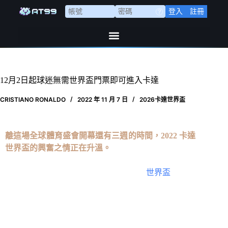
登入
註冊
12月2日起球迷無需世界盃門票即可進入卡達
CRISTIANO RONALDO
2022 年 11 月 7 日
2026卡達世界盃
離這場全球體育盛會開幕還有三週的時間，2022 卡達
世界盃的興奮之情正在升溫。
除了歡迎設法獲得比賽門票的球迷外，
世界盃
通常還
會吸引大批無票球迷前往足球慶祝活動和慶祝氣氛
中。今年，看起來這不是一個選擇。
卡達交付和遺產最高委員會此前曾表示，除非有比賽