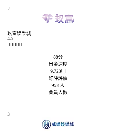
2
玖富娛樂城
4.5





88分
出金速度
9,723則
好評評價
95K人
會員人數
3