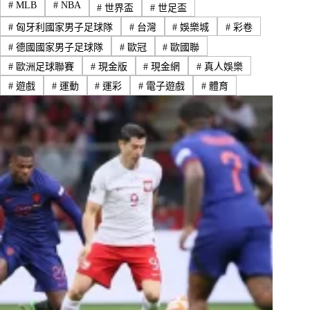
#
MLB
#
NBA
#
世界盃
#
世足盃
#
匈牙利國家男子足球隊
#
台灣
#
娛樂城
#
彩卷
#
德國國家男子足球隊
#
歐冠
#
歐國聯
#
歐洲足球聯賽
#
現金版
#
現金網
#
真人娛樂
#
遊戲
#
運動
#
運彩
#
電子遊戲
#
體育