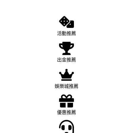
活動推薦
出金推薦
娛樂城推薦
優惠推薦