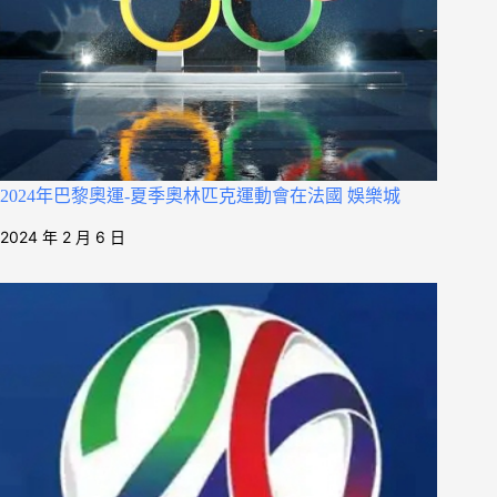
2024年巴黎奧運-夏季奧林匹克運動會在法國 娛樂城
2024 年 2 月 6 日