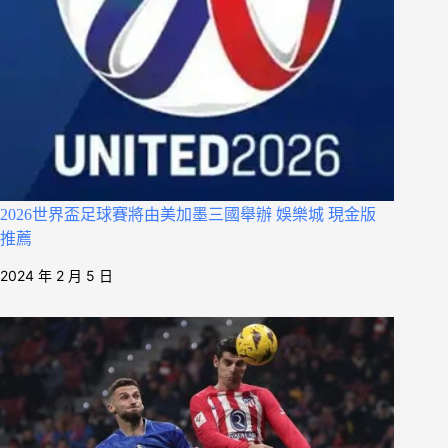
2026世界盃足球賽將由美加墨三國舉辦 娛樂城 現金版
推薦
2024 年 2 月 5 日