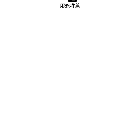
服務推薦
娛樂城推薦
AT99 娛樂城