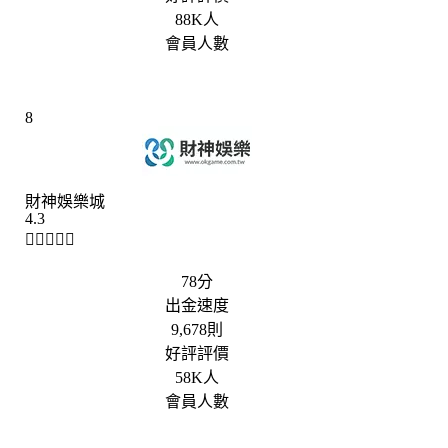
88K人
會員人數
8
財神娛樂城
4.3





78分
出金速度
9,678則
好評評價
58K人
會員人數