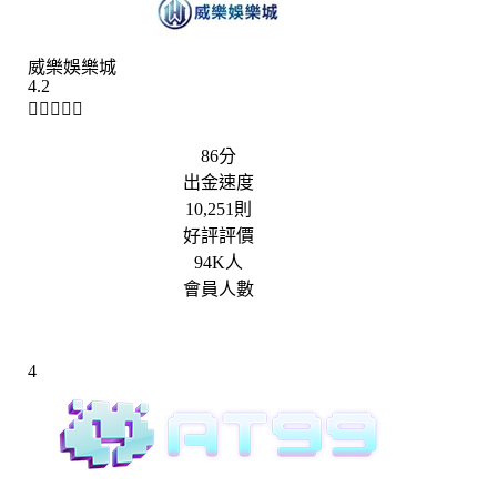
威樂娛樂城
4.2





86分
出金速度
10,251則
好評評價
94K人
會員人數
4