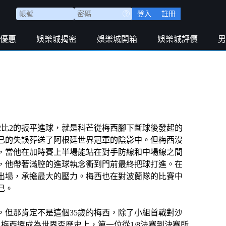
登入
註冊
優惠
娛樂城揭密
娛樂城開箱
娛樂城評價
男
2比2的扳平進球，就是科芒從梅西腳下斷球後發起的
己的失誤葬送了阿根廷世界冠軍的陰影中。但梅西沒
，當他在加時賽上半場能站在對手防線和中場線之間
，他帶著滿腔的進球執念衝到門前最終把球打進。在
出場，承擔最大的壓力。梅西也在對波蘭隊的比賽中
己。
，但那肯定不是這個35歲的梅西，除了小組首戰對沙
梅西還成為世界盃歷史上，第一位從1/8決賽到決賽所