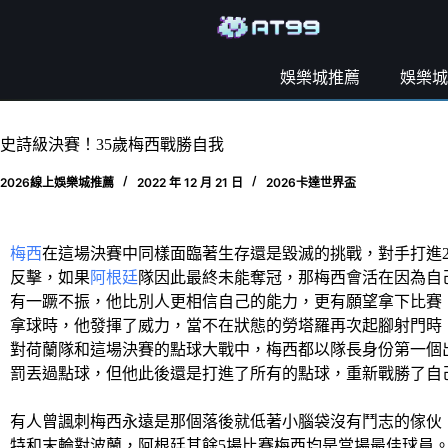
娛樂城推薦
娛樂城
史詩級決賽！35歲梅西戰勝自我
2026線上娛樂城推薦
2022 年 12 月 21 日
2026卡達世界盃
梅西
在這場決賽中同樣面臨著生存還是毀滅的挑戰，對手打進
反擊，如果
阿根廷
隊因此最終未能奪冠，那梅西會活在因為自
有一蹶不振，他比別人更相信自己的能力，更有願望拿下比賽
拿球時，他發揮了威力，當不在狀態的勞塔羅再次起腳射門時
對荷蘭隊和這場決賽的點球大戰中，梅西都以隊長身份第一個
罰丟過點球，但他此後還是打進了所有的點球，重新戰勝了自
有人曾諷刺梅西永遠是那個落後就低著小腦袋沒有鬥志的傢伙
特和末輪對波蘭，阿根廷其餘5場比賽梅西均是當場最佳球員。