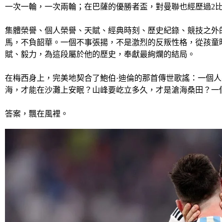
一次一輪，一次兩輪；在巴薩的優勝者盃，對曼聯也經歷過2比
集體榮譽、個人榮譽、天賦、經典時刻、歷史紀錄、競技之外
馬，不負韶華。一個不事張揚，不是激烈的反叛性格，從孩童
賦、毅力，為這段屬於他的歷史，奉獻最絢爛的結局。
在梅西身上，完美地契合了鮑伯·迪倫的那首傳世歌謠：一個
海，才能在沙灘上安眠？山峰要屹立多久，才是滄海桑田？一
答案，飄在風裡。