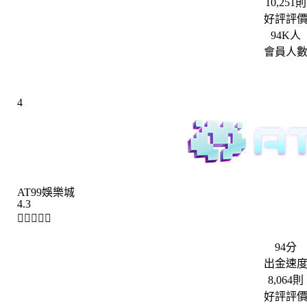
10,251則
好評評
94K人
會員人
4
AT99娛樂城
4.3





94分
出金速
8,064則
好評評