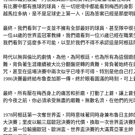
有比賽中都有進球的球員，在一切逆境中都能看到梅西的身影
越馬拉多納，是不是足球史上第一人，因為答案已經是那麼明
最終，我們看到了一支並不擁有全部最好的球員、甚至隊中很
一位44歲的世界盃冠軍教練，我們還看到一位35歲已經在職
我們看到了這麼多不可能，以至於我們不得不承認這是阿根廷
時代以無與倫比的劇情，為他，為阿根廷，也為所有為這個遊
難，背負著生涯連續被大比分翻盤逆轉的責難，背負著始終在
咒，甚至在這場決賽中兩次似乎已唾手可得、特別是他自己打
1986決賽最終給布魯查加那一傳，終於眼看圓滿的時刻，可
最終，所有壓在梅西身上的痛苦和折磨，打動了上蒼，讓上蒼
的今夜之前，你必須承受無盡的磨難。無數名流，在他們的光
1978阿根廷第一次奪世界盃，同時意味著同時身兼布魯日主
大決賽；里皮以輸三屆歐冠決賽的代價，換取一次世界盃決賽
史上第一位輸遍歐冠、歐洲盃、世界盃決賽的大滿貫亞軍主帥。