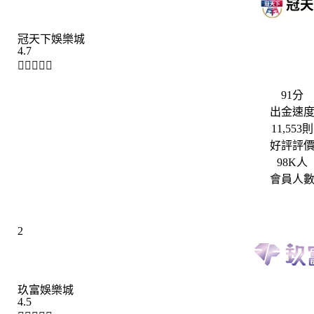
冠天下娛樂城
4.7





91分
出金速
11,553則
好評評
98K人
會員人
2
玖富娛樂城
4.5