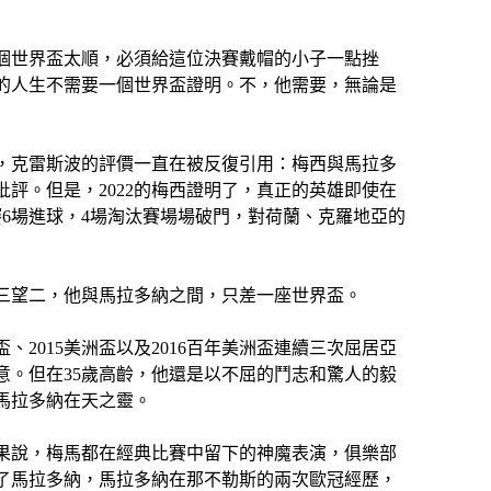
兩個世界盃太順，必須給這位決賽戴帽的小子一點挫
的人生不需要一個世界盃證明。不，他需要，無論是
14後，克雷斯波的評價一直在被反復引用：梅西與馬拉多
批評。但是，2022的梅西證明了，真正的英雄即使在
6場進球，4場淘汰賽場場破門，對荷蘭、克羅地亞的
三望二，他與馬拉多納之間，只差一座世界盃。
、2015美洲盃以及2016百年美洲盃連續三次屈居亞
意。但在35歲高齡，他還是以不屈的鬥志和驚人的毅
馬拉多納在天之靈。
果說，梅馬都在經典比賽中留下的神魔表演，俱樂部
了馬拉多納，馬拉多納在那不勒斯的兩次歐冠經歷，