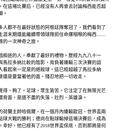
。在這場比賽后，已經沒有人再會去討論梅西能否超
顯。
多人都不在最好狀態的阿根廷隊奪冠了，我們看到了
業生涯末期還能繼續帶領球隊扼住命運咽喉的梅西……
隊的一次神奇之旅。
戲痴迷的人，奉獻了最好的禮物。歷經九九八十一
與馬拉多納比較的陰影，背負著連輸三次決賽的詛
入看起來一定是的絕殺球，這已經超越了馬拉多納
上蒼還是要當著他的面，殘忍地把一切收走。
覺得，夠了。足球，眾生皆苦。它注定了在無限光芒
環背面，是道不盡的失落、壯烈、英雄淚。
帥的荷蘭主帥哈佩爾，在一個月內連輸歐冠、世界盃兩
點球大戰的勝利；德尚在點球輸掉這場決賽后，成為
幸好，他已經有了2018世界盃保底，否則那將是何