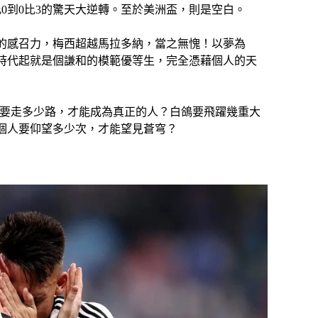
0到0比3的驚天大逆轉。至於美洲盃，則是空白。
的感召力，梅西超越馬拉多納，當之無愧！以夢為
時代起就是個謙和的模範優等生，完全憑藉個人的天
人要走多少路，才能成為真正的人？白鴿要飛躍幾重大
個人要仰望多少次，才能望見蒼穹？