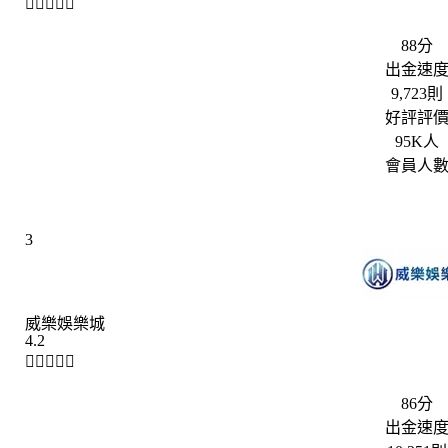





88分
出金速
9,723則
好評評
95K人
會員人
3
威樂娛樂城
4.2





86分
出金速