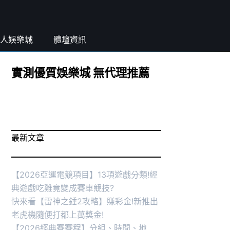
人娛樂城
體壇資訊
實測優質娛樂城 無代理推薦
最新文章
【2026亞運電競項目】13項遊戲分類!經
典遊戲吃雞竟變成賽車競技?
快來看【雷神之錘2攻略】賺彩金!新推出
老虎機隨便打都上萬獎金!
【2026經典賽賽程】分組、時間、地