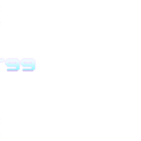
價
數
度
價