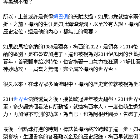
等萬劫不復？
所以，上蒼或許是覺得
姆巴佩
的天賦太過，如果23歲就連拿
折。之前，梅西的生涯是如此輝煌燦爛，以至於有人說，梅西
歷史定位，還是他的內心，都無比的需要。
如果說馬拉多納的1986是獨奏，梅西的2022，是領奏。20
納的區別，是布魯查加進了。這也被視為對2014伊瓜因的含蓄
暮年，首戰翻車給沙特後，也會拖著一口氣力挽狂瀾。7場比賽
神妙助攻，一屆當之無愧、完全屬於梅西的世界盃。
很久以來，在球界眾多頂流眼中，梅西的歷史定位就被視為坐
2014
世界盃
決賽憾負之後，接著歐冠連年被大翻盤，2014世界盃
軍，多少讓這個看法有所動搖，就連梅西本人，一度也萌生退
力，再加深不可測的功底，為自己、也為阿根廷圓夢，告慰了
最後一個點球打進的時刻，標誌著梅西終於跨越了這一步。如
榮譽榜，生涯書寫的各種難以企及的歷史紀錄，梅西早就壓倒