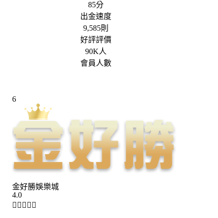
85分
出金速度
9,585則
好評評價
90K人
會員人數
6
金好勝娛樂城
4.0




