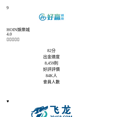
9
HOIN娛樂城
4.0





82分
出金速度
8,459則
好評評價
84K人
會員人數
♥