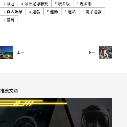
#
歐冠
#
歐洲足球聯賽
#
現金版
#
現金網
#
真人娛樂
#
遊戲
#
運動
#
運彩
#
電子遊戲
#
體育
上一
下一
推薦文章