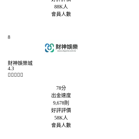
88K人
會員人數
8
財神娛樂城
4.3





78分
出金速度
9,678則
好評評價
58K人
會員人數