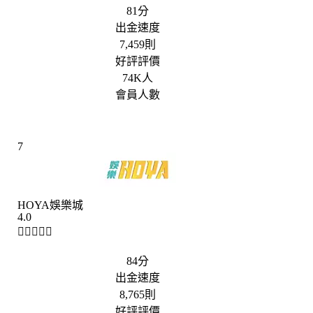
81分
出金速度
7,459則
好評評價
74K人
會員人數
7
HOYA娛樂城
4.0





84分
出金速度
8,765則
好評評價