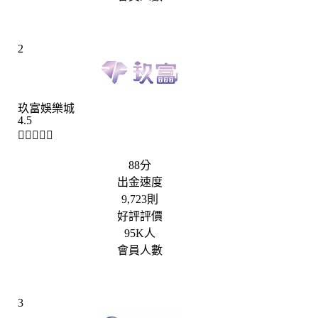
2
玖富娛樂城
4.5





88分
出金速度
9,723則
好評評價
95K人
會員人數
3