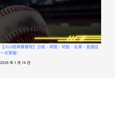
【2026經典賽賽程】分組、時間、地點、名單、直播這
一次掌握!
2026 年 1 月 14 日