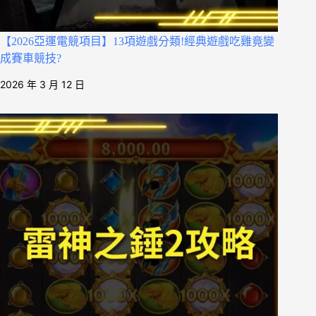
【2026亞運電競項目】13項遊戲分類!經典遊戲吃雞竟變
成賽車競技?
2026 年 3 月 12 日