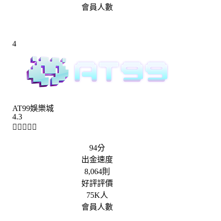
會員人數
4
AT99娛樂城
4.3





94分
出金速度
8,064則
好評評價
75K人
會員人數