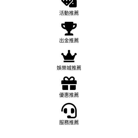
活動推薦
出金推薦
娛樂城推薦
優惠推薦
服務推薦