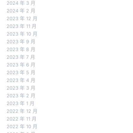
2024 年 3 月
2024 年 2 月
2023 年 12 月
2023 年 11 月
2023 年 10 月
2023 年 9 月
2023 年 8 月
2023 年 7 月
2023 年 6 月
2023 年 5 月
2023 年 4 月
2023 年 3 月
2023 年 2 月
2023 年 1 月
2022 年 12 月
2022 年 11 月
2022 年 10 月