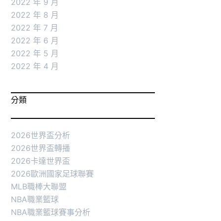
2022 年 9 月
2022 年 8 月
2022 年 7 月
2022 年 6 月
2022 年 5 月
2022 年 4 月
分類
2026世界盃分析
2026世界盃轉播
2026卡達世界盃
2026歐洲國家足球聯賽
MLB職棒大聯盟
NBA職業籃球
NBA職業籃球賽事分析