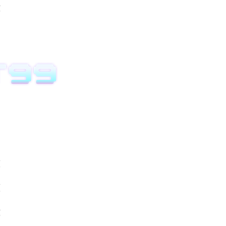
數
度
價
數