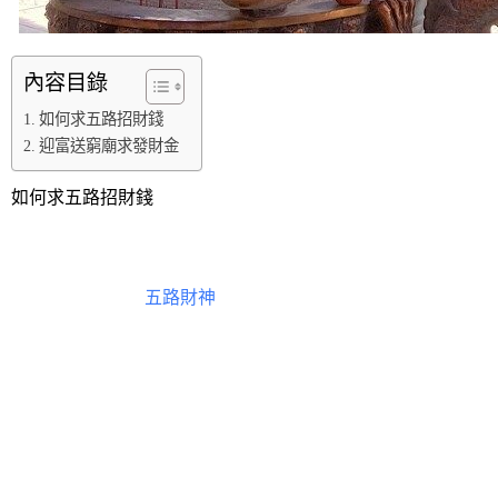
內容目錄
如何求五路招財錢
迎富送窮廟求發財金
如何求五路招財錢
1、手持六色聖杯一組
2、向天公祖、五路財神稟報姓名、出生年月日、住址及職業
3、祈求天公組、
五路財神
王恩賜五路招財錢
4、擲1杯 1袋58元紅包
擲2杯 2袋58元紅包
擲3杯 3袋58元紅包
擲4杯 4袋58元紅包
擲5杯588元大紅包
擲6杯588元大紅包+金牌一面（純金5分重）
記得將招財錢、招財卡以左手並順時鐘過中間香爐3圈加持