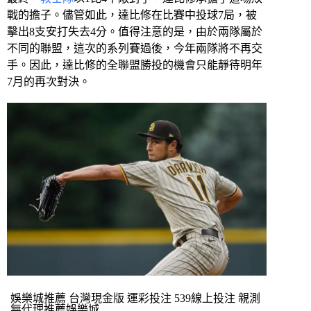
戰的擔子。儘管如此，達比修在比賽中投球7局，被
擊出8支安打失去4分。值得注意的是，由於兩隊屬於
不同的聯盟，這次的系列賽過後，今年兩隊將不再交
手。因此，達比修的全聯盟勝投的機會只能靜待明年
7月的再次對決。
娛樂城推薦 台灣現金版 運彩投注 539線上投注 親測
無代理推薦娛樂城