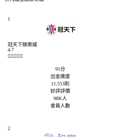
1
冠天下娛樂城
4.7





91分
出金速度
11,553則
好評評價
98K人
會員人數
2