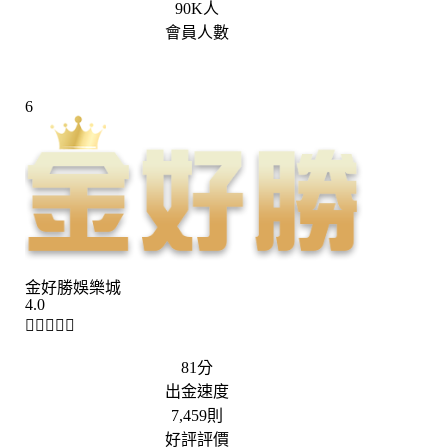
90K人
會員人數
6
金好勝娛樂城
4.0





81分
出金速度
7,459則
好評評價