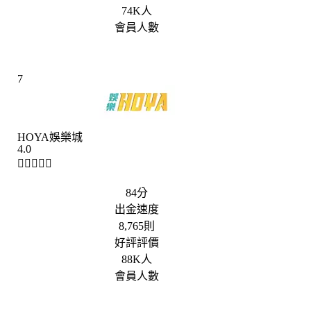
74K人
會員人數
7
HOYA娛樂城
4.0





84分
出金速度
8,765則
好評評價
88K人
會員人數