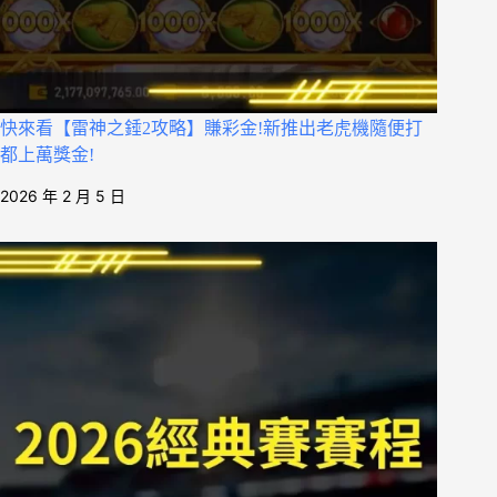
快來看【雷神之錘2攻略】賺彩金!新推出老虎機隨便打
都上萬獎金!
2026 年 2 月 5 日