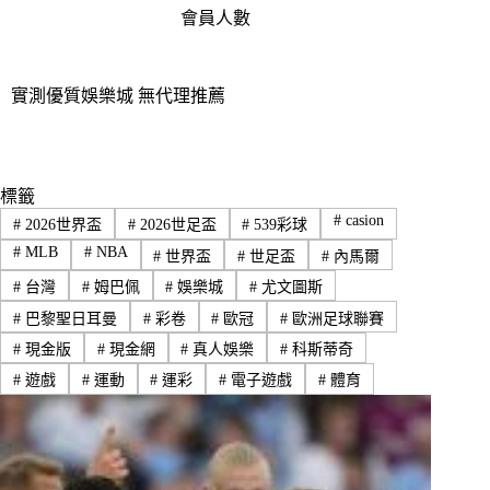
會員人數
實測優質娛樂城 無代理推薦
標籤
#
casion
#
2026世界盃
#
2026世足盃
#
539彩球
#
MLB
#
NBA
#
世界盃
#
世足盃
#
內馬爾
#
台灣
#
姆巴佩
#
娛樂城
#
尤文圖斯
#
巴黎聖日耳曼
#
彩卷
#
歐冠
#
歐洲足球聯賽
#
現金版
#
現金網
#
真人娛樂
#
科斯蒂奇
#
遊戲
#
運動
#
運彩
#
電子遊戲
#
體育