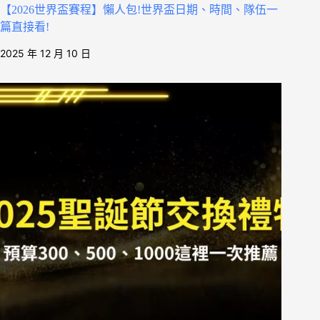
【2026世界盃賽程】懶人包!世界盃日期、時間、隊伍一
篇直接看!
2025 年 12 月 10 日