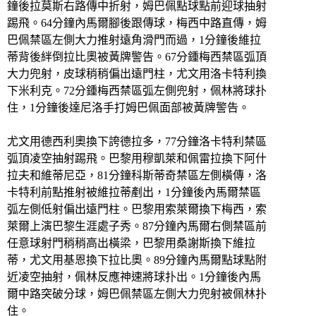
鐘後拉莫斯右路傳中折射，姆巴佩點球點前迎球抽射
踢飛。64分鐘內馬爾腳後跟傳球，梅西中路直傳，姆
巴佩禁區左側大力推射遠角滑門而過，1分鐘後維拉
蒂背後絆倒拉比奧被黃牌警告。67分鍾梅西禁區弧頂
大力兜射，皮球稍稍偏出遠門柱，尤文用洛卡特利換
下米利克。72分鍾梅西禁區弧左側兜射，佩林將球扑
住，1分鐘後達尼洛手打姆巴佩面部被黃牌警告。
尤文用德西利奧換下誇德拉多，77分鐘洛卡特利禁區
弧頂凌空抽射踢飛。巴黎用穆凱萊和佩雷拉換下阿什
拉夫和維蒂尼亞，81分鐘科斯蒂奇禁區左側橫傳，洛
卡特利前點推射被維拉蒂剷出，1分鐘後內馬爾禁區
弧左側低射偏出遠門柱。巴黎用索萊爾換下梅西，索
萊爾上演巴黎生涯處子秀。87分鐘內馬爾右側禁區前
任意球射門稍稍高出橫梁，巴黎用桑謝斯換下維拉
蒂，尤文用基恩換下拉比奧。89分鐘內馬爾點球點附
近凌空抽射，佩林反應神速將球扑出。1分鐘後內馬
爾中路突破分球，姆巴佩禁區左側大力兜射被佩林扑
住。