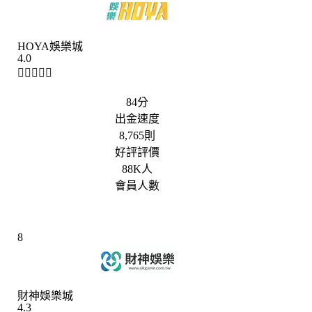
HOYA娛樂城
4.0





84分
出金速度
8,765則
好評評價
88K人
會員人數
8
財神娛樂城
4.3