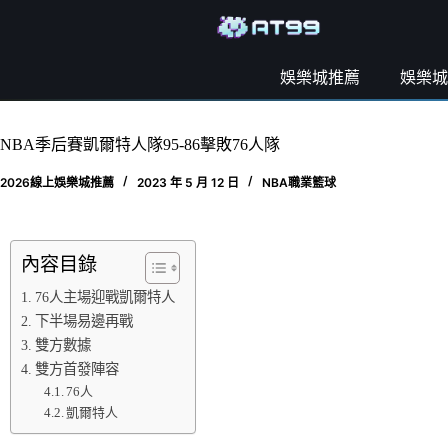
娛樂城推薦
娛樂城
NBA季后賽凱爾特人隊95-86擊敗76人隊
2026線上娛樂城推薦
2023 年 5 月 12 日
NBA職業籃球
內容目錄
76人主場迎戰凱爾特人
下半場易邊再戰
雙方數據
雙方首發陣容
76人
凱爾特人