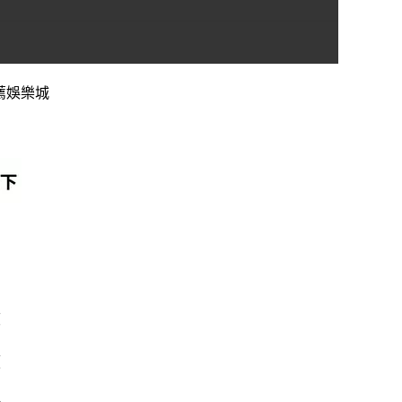
薦娛樂城
度
價