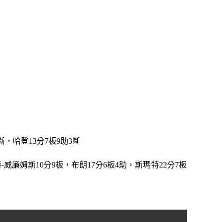
羅伯特-威廉姆斯完成空接暴扣，雙方你來我往，連續
比賽回來，恩比德中投投進，塔圖姆拋投回敬，哈登上
西中投投進，隨著斯瑪特超遠三分不中，第三節比賽結
再進，布羅格登三分回敬，馬克西完成劈扣，雙方戰成
塔圖姆三分轟進，塔圖姆三分再中，幫助凱爾特人取得4
鎖定勝局。最終，凱爾特人在客場以95-86擊敗76
斷，哈登13分7板9助3斷
-威廉姆斯10分9板，布朗17分6板4助，斯瑪特22分7板