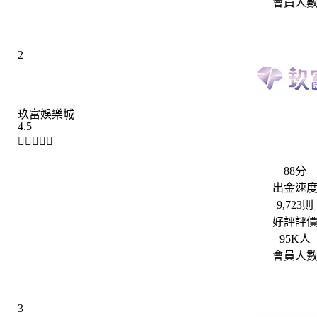
會員人
2
玖富娛樂城
4.5





88分
出金速
9,723則
好評評
95K人
會員人
3