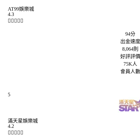
AT99娛樂城
4.3





94分
出金速
8,064則
好評評
75K人
會員人
5
滿天星娛樂城
4.2




