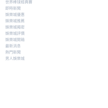
世界棒球經典賽
即時新聞
娛樂城優惠
娛樂城推薦
娛樂城揭密
娛樂城評價
娛樂城開箱
最新消息
熱門新聞
男人娛樂城