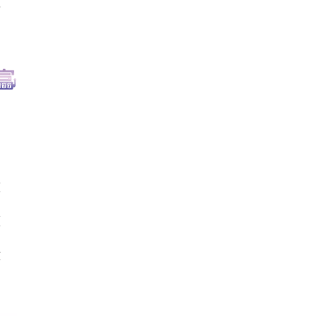
數
度
價
數