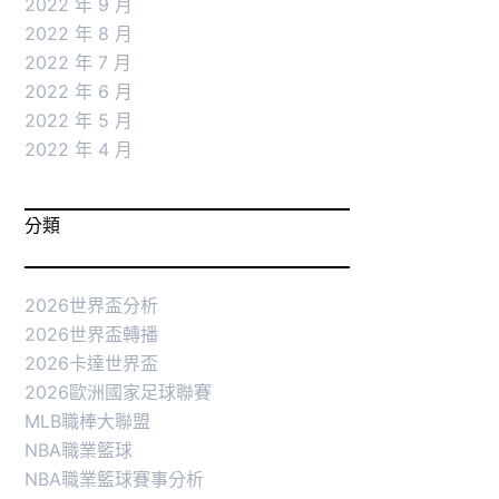
2022 年 9 月
2022 年 8 月
2022 年 7 月
2022 年 6 月
2022 年 5 月
2022 年 4 月
分類
2026世界盃分析
2026世界盃轉播
2026卡達世界盃
2026歐洲國家足球聯賽
MLB職棒大聯盟
NBA職業籃球
NBA職業籃球賽事分析