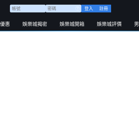
登入
註冊
優惠
娛樂城揭密
娛樂城開箱
娛樂城評價
男