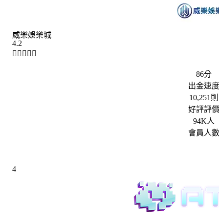
威樂娛樂城
4.2





86分
出金速
10,251則
好評評
94K人
會員人
4