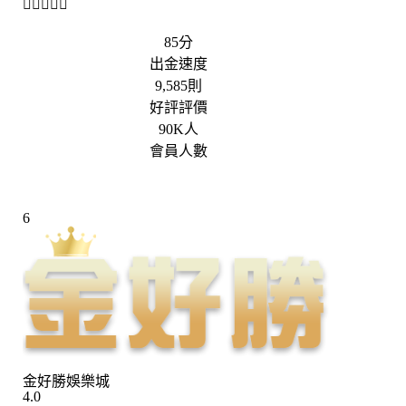





85分
出金速度
9,585則
好評評價
90K人
會員人數
6
金好勝娛樂城
4.0