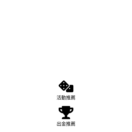
活動推薦
出金推薦