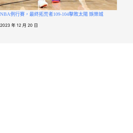
NBA例行賽，最終拓荒者109-104擊敗太陽 娛樂城
2023 年 12 月 20 日