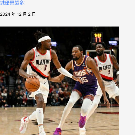
城優惠超多!
2024 年 12 月 2 日