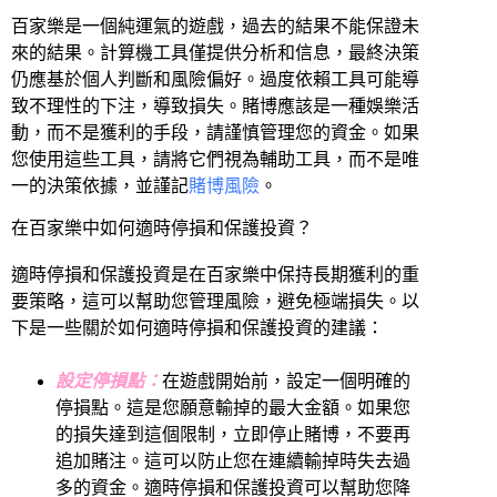
百家樂是一個純運氣的遊戲，過去的結果不能保證未
來的結果。計算機工具僅提供分析和信息，最終決策
仍應基於個人判斷和風險偏好。過度依賴工具可能導
致不理性的下注，導致損失。賭博應該是一種娛樂活
動，而不是獲利的手段，請謹慎管理您的資金。如果
您使用這些工具，請將它們視為輔助工具，而不是唯
一的決策依據，並謹記
賭博風險
。
在百家樂中如何適時停損和保護投資？
適時停損和保護投資是在百家樂中保持長期獲利的重
要策略，這可以幫助您管理風險，避免極端損失。以
下是一些關於如何適時停損和保護投資的建議：
設定停損點：
在遊戲開始前，設定一個明確的
停損點。這是您願意輸掉的最大金額。如果您
的損失達到這個限制，立即停止賭博，不要再
追加賭注。這可以防止您在連續輸掉時失去過
多的資金。適時停損和保護投資可以幫助您降