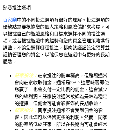
熟悉投注選項
百家樂
中的不同投注選項有很好的理解。投注選項的
優缺點需要根據您的個人策略和風險偏好來考慮。可
以根據自己的遊戲風格和目標來選擇不同的投注選
項，或者根據遊戲中的趨勢和您的資金管理策略進行
調整。不論您選擇哪種投注，都應該謹記設定預算並
謹慎管理您的資金，以確保您在遊戲中有更好的長期
體驗。
莊家投注：
莊家投注的勝率稍高，但賭場通常
會向莊家收取佣金，通常是5%。這意味著即使
您贏了，也會支付一定比例的佣金，這會減少
您的總利潤。莊家投注通常被認為是較為穩定
的選擇，但佣金可能會影響您的長期收益。
閒家投注：
閒家投注通常不會受到佣金的影
響，因此您可以保留更多的利潤。然而，閒家
的勝率略低於莊家，所以在長期內可能會經常