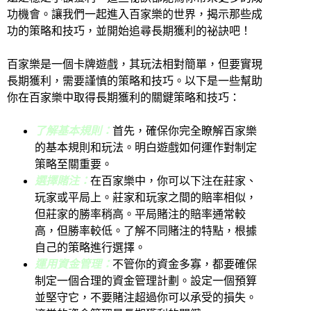
功機會。讓我們一起進入百家樂的世界，揭示那些成
功的策略和技巧，並開始追尋長期獲利的祕訣吧！
百家樂是一個卡牌遊戲，其玩法相對簡單，但要實現
長期獲利，需要謹慎的策略和技巧。以下是一些幫助
你在百家樂中取得長期獲利的關鍵策略和技巧：
了解基本規則：
首先，確保你完全瞭解百家樂
的基本規則和玩法。明白遊戲如何運作對制定
策略至關重要。
選擇賭注：
在百家樂中，你可以下注在莊家、
玩家或平局上。莊家和玩家之間的賠率相似，
但莊家的勝率稍高。平局賭注的賠率通常較
高，但勝率較低。了解不同賭注的特點，根據
自己的策略進行選擇。
運用資金管理：
不管你的資金多寡，都要確保
制定一個合理的資金管理計劃。設定一個預算
並堅守它，不要賭注超過你可以承受的損失。