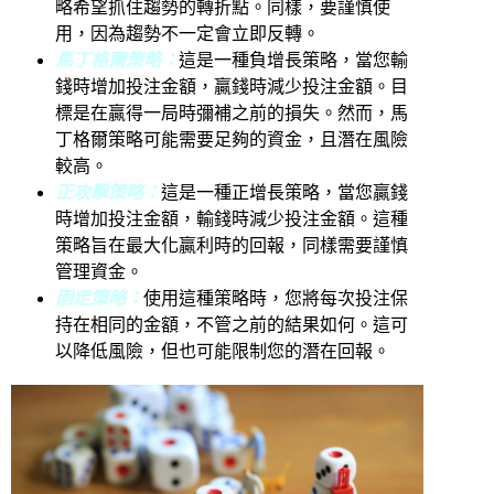
略希望抓住趨勢的轉折點。同樣，要謹慎使
用，因為趨勢不一定會立即反轉。
馬丁格爾策略：
這是一種負增長策略，當您輸
錢時增加投注金額，贏錢時減少投注金額。目
標是在贏得一局時彌補之前的損失。然而，馬
丁格爾策略可能需要足夠的資金，且潛在風險
較高。
正攻擊策略：
這是一種正增長策略，當您贏錢
時增加投注金額，輸錢時減少投注金額。這種
策略旨在最大化贏利時的回報，同樣需要謹慎
管理資金。
固定策略：
使用這種策略時，您將每次投注保
持在相同的金額，不管之前的結果如何。這可
以降低風險，但也可能限制您的潛在回報。