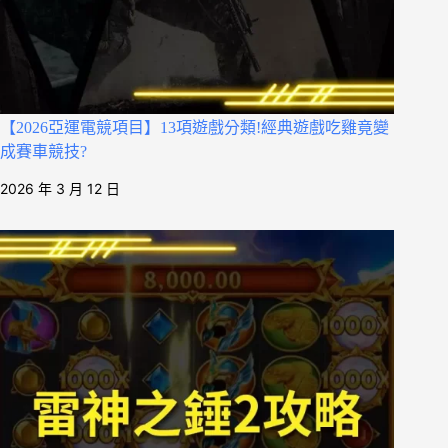
【2026亞運電競項目】13項遊戲分類!經典遊戲吃雞竟變
成賽車競技?
2026 年 3 月 12 日