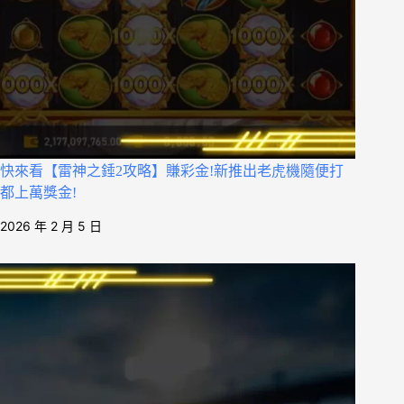
快來看【雷神之錘2攻略】賺彩金!新推出老虎機隨便打
都上萬獎金!
2026 年 2 月 5 日