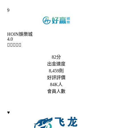
9
HOIN娛樂城
4.0





82分
出金速度
8,459則
好評評價
84K人
會員人數
♥