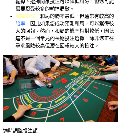
輸掉。選擇閒家投注可以降低風險，但您可能
需要忍受較多的輸掉局數。
和局投注：
和局的勝率最低，但通常有較高的
賠率
，因此如果您成功預測和局，可以獲得較
大的回報。然而，和局的機率相對較低，因此
這不是一個常見的長期投注選擇，除非您正在
尋求風險較高但潛在回報較大的投注。
適時調整投注額