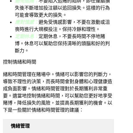
避免追賭：
不要陷入追賭的陷阱，即在連續損
失後不斷增加投注額以追回損失。這樣的行為
可能會導致更大的損失。
應對情感：
避免受情感影響，不要在激動或沮
喪時進行大規模投注。保持冷靜和理性。
定期休息：
定期休息，不要長時間不停地賭
博。休息可以幫助您保持清晰的頭腦和好的判
斷力。
控制情緒和時間
緒和時間管理在賭場中。情緒可以影響您的判斷力，
導致不理性的決策，而長時間會對身體和心理健康造
成負面影響。情緒和時間管理對於長期獲利非常重
要。適當地控制情緒和時間，可以幫助您更好地享受
賭博，降低損失的風險，並提高長期獲利的機會。以
下是一些關於情緒和時間管理的建議：
情緒管理