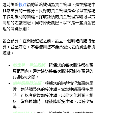
適時調整
投注
額的策略被稱為資金管理，是在賭場中
非常重要的一部分。良好的資金管理是確保您在賭場
中長期獲利的關鍵。採取謹慎的資金管理策略可以提
高您的遊戲體驗，同時降低風險。以下是一些資金管
理的關鍵原則：
設立預算：在開始遊戲之前，設立一個明確的賭博預
算，並堅守它。不要使用您不能承受失去的資金參與
遊戲。
制定單一單注限制：
確保您的每次賭注都在預
算範圍內。通常建議將每次賭注限制在預算的
1%到5%之間。
適時調整投注額：
根據您的遊戲情況和贏輸局
數，適時調整您的投注額。當您連續贏得多局
時，可以考慮增加投注額，以最大化利潤。相
反，當您連輸時，應該降低投注額，以減少損
失。