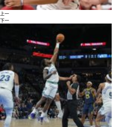
上一
下一