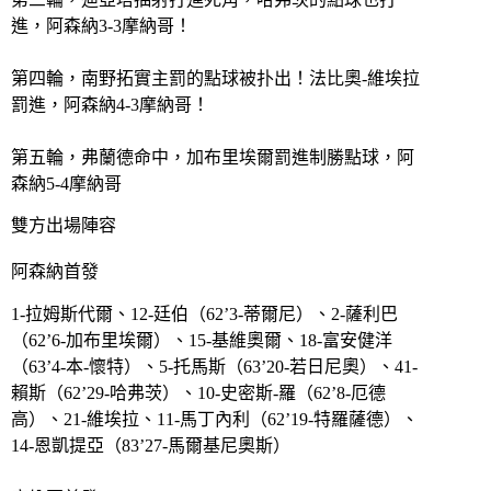
進，阿森納3-3摩納哥！
第四輪，南野拓實主罰的點球被扑出！法比奧-維埃拉
罰進，阿森納4-3摩納哥！
第五輪，弗蘭德命中，加布里埃爾罰進制勝點球，阿
森納5-4摩納哥
雙方出場陣容
阿森納首發
1-拉姆斯代爾、12-廷伯（62’3-蒂爾尼）、2-薩利巴
（62’6-加布里埃爾）、15-基維奧爾、18-富安健洋
（63’4-本-懷特）、5-托馬斯（63’20-若日尼奧）、41-
賴斯（62’29-哈弗茨）、10-史密斯-羅（62’8-厄德
高）、21-維埃拉、11-馬丁內利（62’19-特羅薩德）、
14-恩凱提亞（83’27-馬爾基尼奧斯）