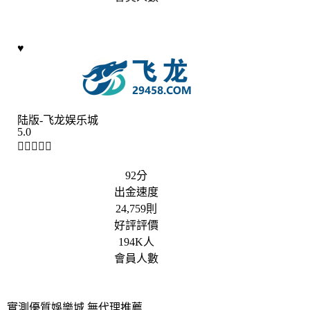
♥
陆版-飞龙娱乐城
5.0





92分
出金速度
24,759則
好評評價
194K人
會員人數
實測優質娛樂城 無代理推薦