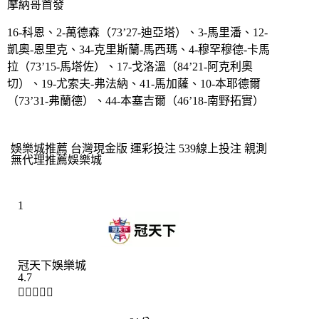
摩納哥首發
16-科恩、2-萬德森（73’27-迪亞塔）、3-馬里潘、12-
凱奧-恩里克、34-克里斯蘭-馬西瑪、4-穆罕穆德-卡馬
拉（73’15-馬塔佐）、17-戈洛溫（84’21-阿克利奧
切）、19-尤索夫-弗法納、41-馬加薩、10-本耶德爾
（73’31-弗蘭德）、44-本塞吉爾（46’18-南野拓實）
娛樂城推薦 台灣現金版 運彩投注 539線上投注 親測
無代理推薦娛樂城
1
冠天下娛樂城
4.7




