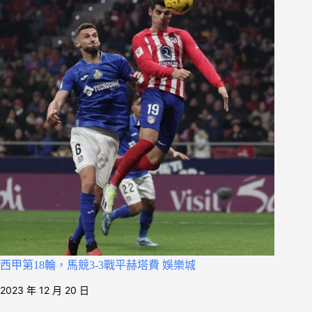
西甲第18輪，馬競3-3戰平赫塔費 娛樂城
2023 年 12 月 20 日