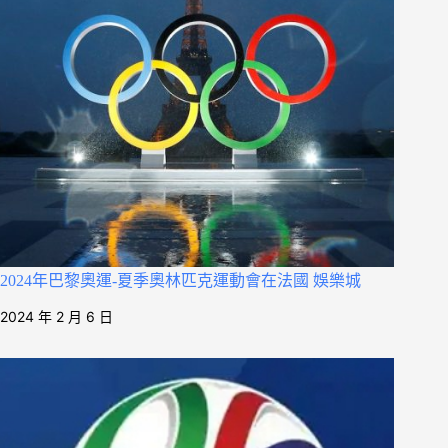
2024年巴黎奧運-夏季奧林匹克運動會在法國 娛樂城
2024 年 2 月 6 日