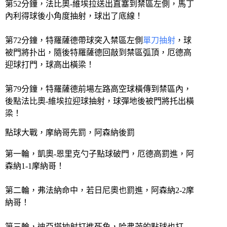
第52分鐘，法比奧-維埃拉送出直塞到禁區左側，馬丁
內利得球後小角度抽射，球出了底線！
第72分鐘，特羅薩德帶球突入禁區左側
單刀抽射
，球
被門將扑出，隨後特羅薩德回敲到禁區弧頂，厄德高
迎球打門，球高出橫梁！
第79分鐘，特羅薩德前場左路高空球橫傳到禁區內，
後點法比奧-維埃拉迎球抽射，球彈地後被門將托出橫
梁！
點球大戰，摩納哥先罰，阿森納後罰
第一輪，凱奧-恩里克勺子點球破門，厄德高罰進，阿
森納1-1摩納哥！
第二輪，弗法納命中，若日尼奧也罰進，阿森納2-2摩
納哥！
第三輪，迪亞塔抽射打進死角，哈弗茨的點球也打