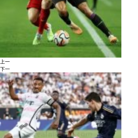
上一
下一