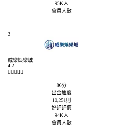
95K人
會員人數
3
威樂娛樂城
4.2





86分
出金速度
10,251則
好評評價
94K人
會員人數