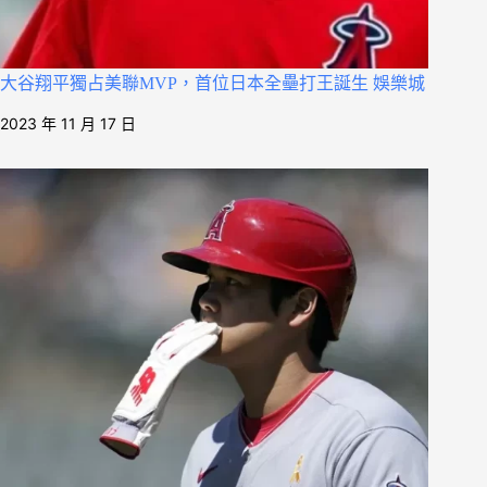
大谷翔平獨占美聯MVP，首位日本全壘打王誕生 娛樂城
2023 年 11 月 17 日