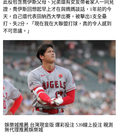
此役包含喬伊斯父母、兄弟還有女友帶著家人一同見
證，喬伊斯回想起早上才在與媽媽談話，1年前的今
天，自己還代表田納西大學出賽，被擊出1支全壘
打、失2分，「現在我在大聯盟打球，真的令人感到
不可思議。」
娛樂城推薦 台灣現金版 運彩投注 539線上投注 親測
無代理推薦娛樂城