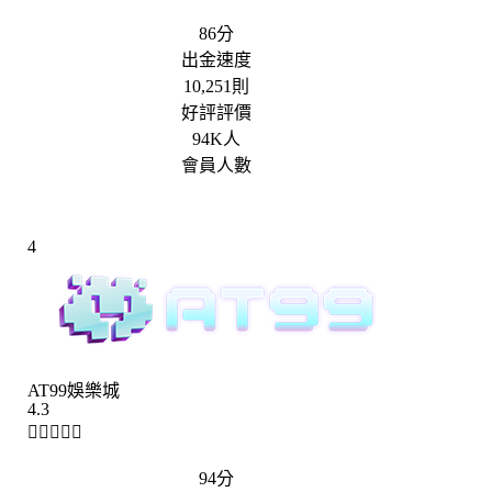
86分
出金速度
10,251則
好評評價
94K人
會員人數
4
AT99娛樂城
4.3





94分