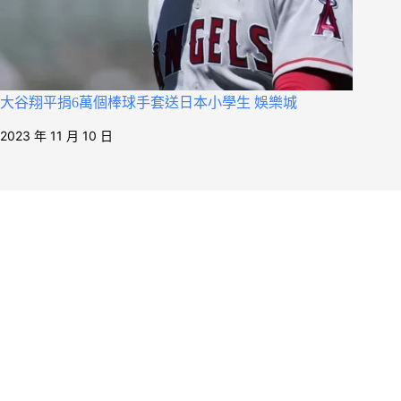
大谷翔平捐6萬個棒球手套送日本小學生 娛樂城
2023 年 11 月 10 日