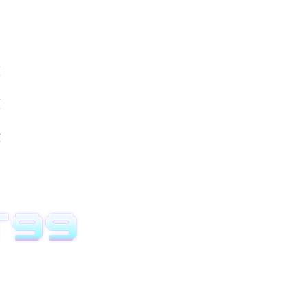
度
價
數