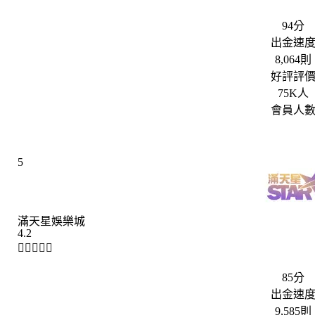
94分
出金速
8,064則
好評評
75K人
會員人
5
滿天星娛樂城
4.2





85分
出金速
9,585則