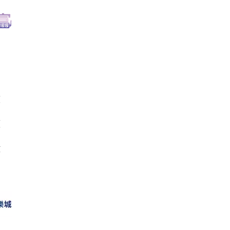
度
價
數