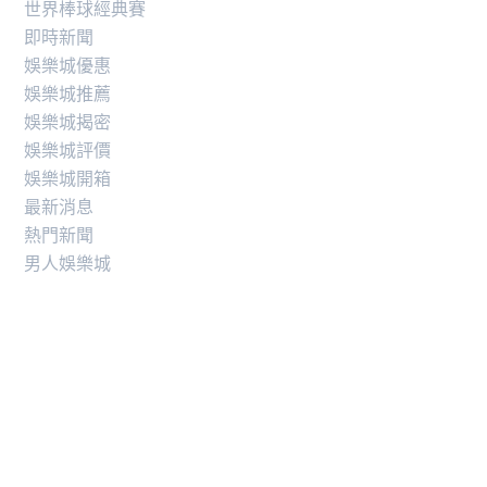
世界棒球經典賽
即時新聞
娛樂城優惠
娛樂城推薦
娛樂城揭密
娛樂城評價
娛樂城開箱
最新消息
熱門新聞
男人娛樂城