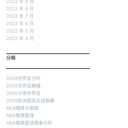
2022 年 9 月
2022 年 8 月
2022 年 7 月
2022 年 6 月
2022 年 5 月
2022 年 4 月
分類
2026世界盃分析
2026世界盃轉播
2026卡達世界盃
2026歐洲國家足球聯賽
MLB職棒大聯盟
NBA職業籃球
NBA職業籃球賽事分析