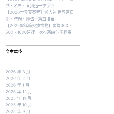
點、名單、直播這一次掌握!
【2026世界盃賽程】懶人包!世界盃日
期、時間、隊伍一篇直接看!
【2025聖誕節交換禮物】預算300、
500、1000這裡一次推薦給你不踩雷!
文章彙整
2026 年 3 月
2026 年 2 月
2026 年 1 月
2025 年 12 月
2025 年 11 月
2025 年 10 月
2025 年 9 月