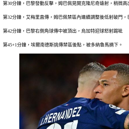
第30分鐘，巴黎發動反擊，姆巴佩晃開克隆尼奇遠射，稍微高
第32分鐘，艾梅里直傳，姆巴佩禁區內連續調整後低射破門，巴
第42分鐘，巴黎右側角球傳中被頂出，烏加特迎球怒射踢呲
第45+1分鐘，埃爾南德斯挑傳禁區後點，被多納魯馬摘下。