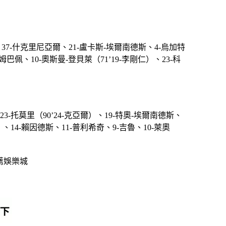
、37-什克里尼亞爾、21-盧卡斯-埃爾南德斯、4-烏加特
姆巴佩、10-奧斯曼-登貝萊（71’19-李剛仁）、23-科
23-托莫里（90’24-克亞爾）、19-特奧-埃爾南德斯、
利）、14-賴因德斯、11-普利希奇、9-吉魯、10-萊奧
薦娛樂城