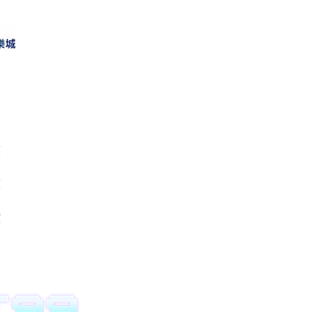
度
價
數