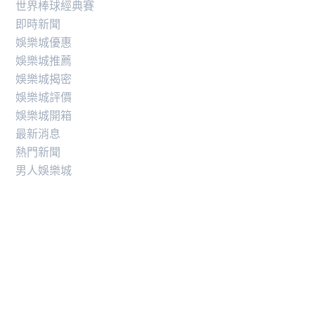
世界棒球經典賽
即時新聞
娛樂城優惠
娛樂城推薦
娛樂城揭密
娛樂城評價
娛樂城開箱
最新消息
熱門新聞
男人娛樂城