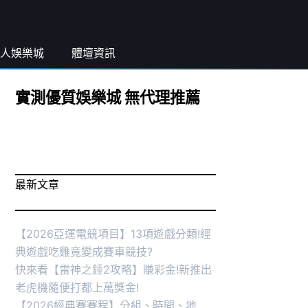
人娛樂城
體壇資訊
實測優質娛樂城 無代理推薦
最新文章
【2026亞運電競項目】13項遊戲分類!經
典遊戲吃雞竟變成賽車競技?
快來看【雷神之錘2攻略】賺彩金!新推出
老虎機隨便打都上萬獎金!
【2026經典賽賽程】分組、時間、地