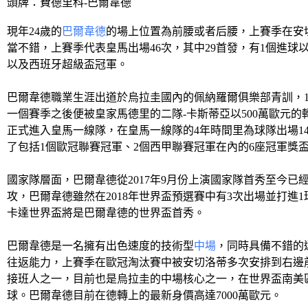
頭牌：費德里科-巴爾韋德
現年24歲的
巴爾韋德
的場上位置為前腰或者后腰，上賽季在安
當不錯，上賽季代表皇馬出場46次，其中29首發，有1個進球
以及西班牙超級盃冠軍。
巴爾韋德職業生涯出道於烏拉圭國內的佩納羅爾俱樂部青訓，
一個賽季之後便被皇家馬德里的二隊-卡斯蒂亞以500萬歐元的
正式進入皇馬一線隊，在皇馬一線隊的4年時間里為球隊出場14
了包括1個歐冠聯賽冠軍、2個西甲聯賽冠軍在內的6座冠軍獎
國家隊層面，巴爾韋德從2017年9月份上演國家隊首秀至今已
攻，巴爾韋德雖然在2018年世界盃預選賽中有3次出場並打進
卡達世界盃將是巴爾韋德的世界盃首秀。
巴爾韋德是一名擁有出色速度的技術型
中場
，同時具備不錯的
往返能力，上賽季在歐冠淘汰賽中被安切洛蒂多次安排到右邊
接班人之一，目前也是烏拉圭的中場核心之一，在世界盃南美區
球。巴爾韋德目前在德轉上的最新身價高達7000萬歐元。