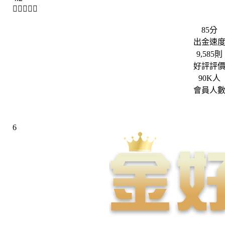





85分
出金速
9,585則
好評評
90K人
會員人
6