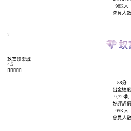
98K人
會員人
2
玖富娛樂城
4.5





88分
出金速
9,723則
好評評
95K人
會員人