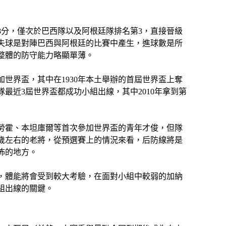
28分，僅次於巴西隊以及阿根廷隊排名第3，直接晉級
個失球是對陣巴西與阿根廷的比賽中產生，進球數是所
整體的防守能力略顯單薄。
世界盃，其中在1930年本土舉辦的首屆世界盃上奪
隊最近3屆世界盃都成功小組出線，其中2010年拿到第
阿勞霍、本坦庫爾等首次參加世界盃的青年才俊，但隊
5歲左右的老將，從預選賽上的情況來看，后防線將是
怖的地方。
，體能將會受到較大考驗，在面對小組中較弱的加納
組出線的關鍵。