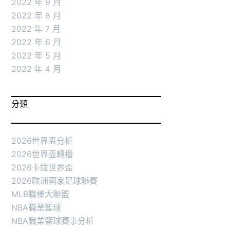
2022 年 9 月
2022 年 8 月
2022 年 7 月
2022 年 6 月
2022 年 5 月
2022 年 4 月
分類
2026世界盃分析
2026世界盃轉播
2026卡達世界盃
2026歐洲國家足球聯賽
MLB職棒大聯盟
NBA職業籃球
NBA職業籃球賽事分析