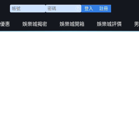
登入
註冊
優惠
娛樂城揭密
娛樂城開箱
娛樂城評價
男