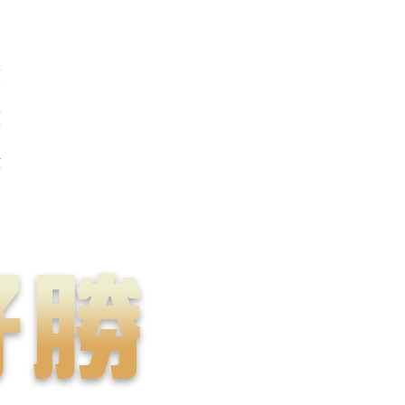
度
價
數