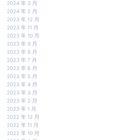
2024 年 3 月
2024 年 2 月
2023 年 12 月
2023 年 11 月
2023 年 10 月
2023 年 9 月
2023 年 8 月
2023 年 7 月
2023 年 6 月
2023 年 5 月
2023 年 4 月
2023 年 3 月
2023 年 2 月
2023 年 1 月
2022 年 12 月
2022 年 11 月
2022 年 10 月