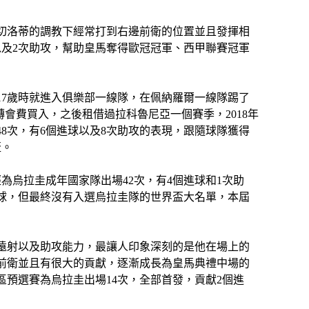
切洛蒂的調教下經常打到右邊前衛的位置並且發揮相
以及2次助攻，幫助皇馬奪得歐冠冠軍、西甲聯賽冠軍
17歲時就進入俱樂部一線隊，在佩納羅爾一線隊踢了
轉會費買入，之後租借過拉科魯尼亞一個賽季，2018年
8次，有6個進球以及8次助攻的表現，跟隨球隊獲得
盃。
經為烏拉圭成年國家隊出場42次，有4個進球和1次助
1球，但最終沒有入選烏拉圭隊的世界盃大名單，本屆
遠射以及助攻能力，最讓人印象深刻的是他在場上的
前衛並且有很大的貢獻，逐漸成長為皇馬典禮中場的
預選賽為烏拉圭出場14次，全部首發，貢獻2個進