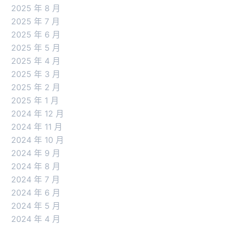
2025 年 8 月
2025 年 7 月
2025 年 6 月
2025 年 5 月
2025 年 4 月
2025 年 3 月
2025 年 2 月
2025 年 1 月
2024 年 12 月
2024 年 11 月
2024 年 10 月
2024 年 9 月
2024 年 8 月
2024 年 7 月
2024 年 6 月
2024 年 5 月
2024 年 4 月