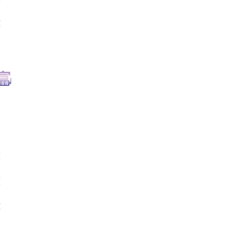
數
度
價
數