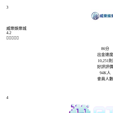
3
威樂娛樂城
4.2





86分
出金速
10,251則
好評評
94K人
會員人
4