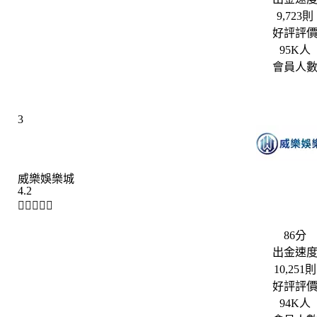
9,723則
好評評
95K人
會員人
3
威樂娛樂城
4.2





86分
出金速
10,251則
好評評
94K人