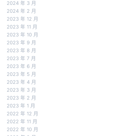
2024 年 3 月
2024 年 2 月
2023 年 12 月
2023 年 11 月
2023 年 10 月
2023 年 9 月
2023 年 8 月
2023 年 7 月
2023 年 6 月
2023 年 5 月
2023 年 4 月
2023 年 3 月
2023 年 2 月
2023 年 1 月
2022 年 12 月
2022 年 11 月
2022 年 10 月