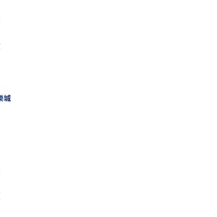
價
數
度
價