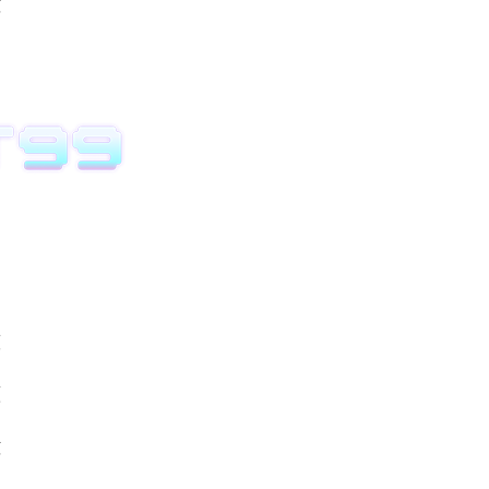
數
度
價
數