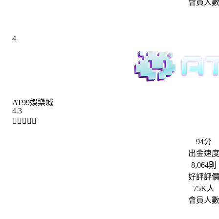
會員人
4
AT99娛樂城
4.3





94分
出金速
8,064則
好評評
75K人
會員人