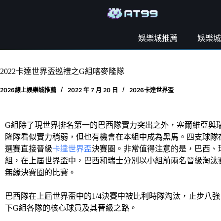
娛樂城推薦
娛樂城
2022卡達世界盃巡禮之G組喀麥隆隊
2026線上娛樂城推薦
2022 年 7 月 20 日
2026卡達世界盃
G組除了現世界排名第一的巴西隊實力突出之外，塞爾維亞與
隆隊看似實力稍弱，但也有機會在本組中成為黑馬。四支球隊
選賽直接晉級
卡達世界盃
決賽圈。非常值得注意的是，巴西、瑞
組，在上屆世界盃中，巴西和瑞士分別以小組前兩名晉級淘汰
無緣決賽圈的比賽。
巴西隊在上屆世界盃中的1/4決賽中被比利時隊淘汰，止步八
下G組各隊的核心球員及其晉級之路。