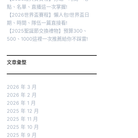
點、名單、直播這一次掌握!
【2026世界盃賽程】懶人包!世界盃日
期、時間、隊伍一篇直接看!
【2025聖誕節交換禮物】預算300、
500、1000這裡一次推薦給你不踩雷!
文章彙整
2026 年 3 月
2026 年 2 月
2026 年 1 月
2025 年 12 月
2025 年 11 月
2025 年 10 月
2025 年 9 月