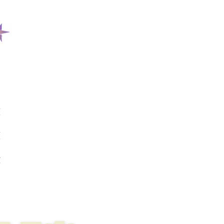
度
價
數