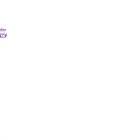
度
價
數