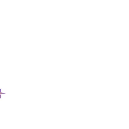
度
價
數