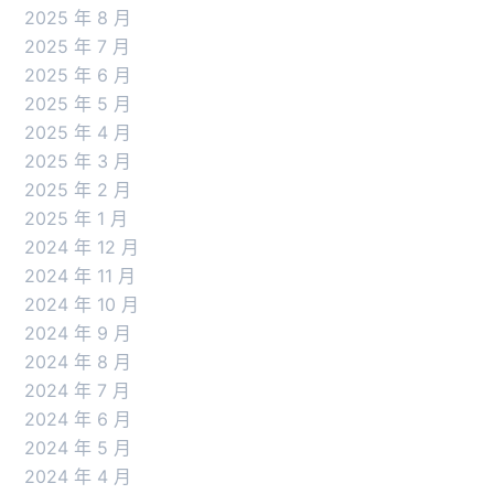
2025 年 8 月
2025 年 7 月
2025 年 6 月
2025 年 5 月
2025 年 4 月
2025 年 3 月
2025 年 2 月
2025 年 1 月
2024 年 12 月
2024 年 11 月
2024 年 10 月
2024 年 9 月
2024 年 8 月
2024 年 7 月
2024 年 6 月
2024 年 5 月
2024 年 4 月