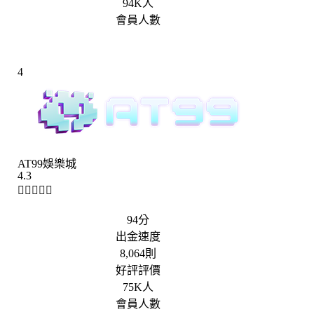
94K人
會員人數
4
AT99娛樂城
4.3





94分
出金速度
8,064則
好評評價
75K人
會員人數