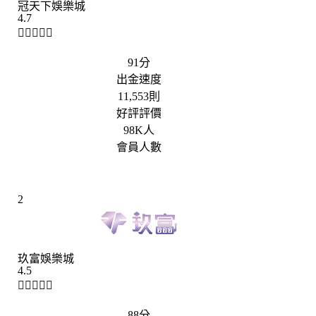
冠天下娛樂城
4.7





91分
出金速度
11,553則
好評評價
98K人
會員人數
2
玖富娛樂城
4.5





88分