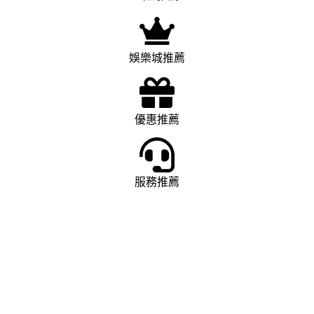
娛樂城推薦
優惠推薦
服務推薦
娛樂城推薦