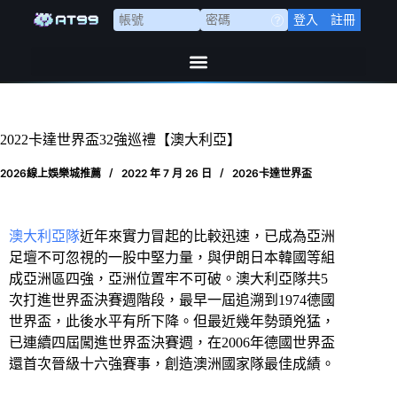
登入
註冊
2022卡達世界盃32強巡禮【澳大利亞】
2026線上娛樂城推薦
2022 年 7 月 26 日
2026卡達世界盃
澳大利亞隊
近年來實力冒起的比較迅速，已成為亞洲
足壇不可忽視的一股中堅力量，與伊朗日本韓國等組
成亞洲區四強，亞洲位置牢不可破。澳大利亞隊共5
次打進世界盃決賽週階段，最早一屆追溯到1974德國
世界盃，此後水平有所下降。但最近幾年勢頭兇猛，
已連續四屆闖進世界盃決賽週，在2006年德國世界盃
還首次晉級十六強賽事，創造澳洲國家隊最佳成績。