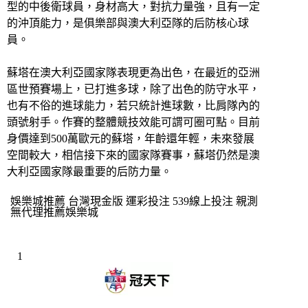
型的中後衛球員，身材高大，對抗力量強，且有一定
的沖頂能力，是俱樂部與澳大利亞隊的后防核心球
員。
蘇塔在澳大利亞國家隊表現更為出色，在最近的亞洲
區世預賽場上，已打進多球，除了出色的防守水平，
也有不俗的進球能力，若只統計進球數，比肩隊內的
頭號射手。作賽的整體競技效能可謂可圈可點。目前
身價達到500萬歐元的蘇塔，年齡還年輕，未來發展
空間較大，相信接下來的國家隊賽事，蘇塔仍然是澳
大利亞國家隊最重要的后防力量。
娛樂城推薦 台灣現金版 運彩投注 539線上投注 親測
無代理推薦娛樂城
1