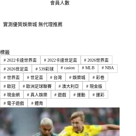
會員人數
實測優質娛樂城 無代理推薦
標籤
#
2022卡達世界盃
#
2022卡達世足盃
#
2026世界盃
#
casion
#
MLB
#
NBA
#
2026世足盃
#
539彩球
#
世界盃
#
世足盃
#
台灣
#
娛樂城
#
彩卷
#
歐冠
#
歐洲足球聯賽
#
澳大利亞
#
現金版
#
現金網
#
真人娛樂
#
遊戲
#
運動
#
運彩
#
電子遊戲
#
體育