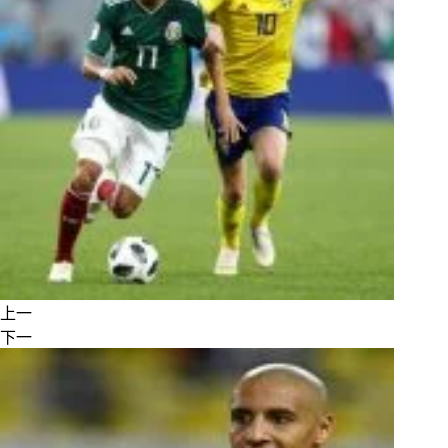
上一
下一