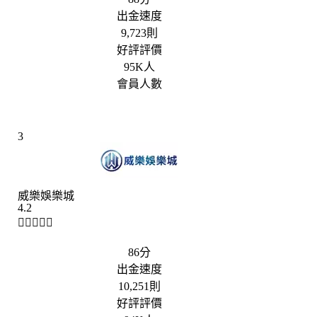
出金速度
9,723則
好評評價
95K人
會員人數
3
威樂娛樂城
4.2





86分
出金速度
10,251則
好評評價