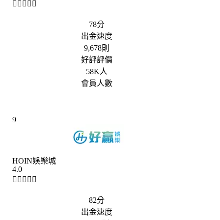





78分
出金速度
9,678則
好評評價
58K人
會員人數
9
HOIN娛樂城
4.0





82分
出金速度