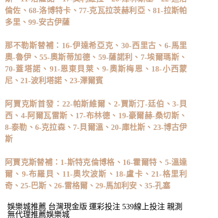
倫佐、68-洛博特卡、77-克瓦拉茨赫利亞、81-拉斯帕
多里、99-安古伊薩
那不勒斯替補：16-伊達希亞克、30-西里古、6-馬里
奧-魯伊、55-奧斯蒂加德、59-薩諾利、7-埃爾瑪斯、
70-蓋塔諾、91-恩東貝萊、9-奧斯梅恩、18-小西蒙
尼、21-波利塔諾、23-澤爾賓
阿賈克斯首發：22-帕斯維爾、2-賈斯汀-廷伯、3-貝
西、4-阿爾瓦雷斯、17-布林德、19-豪爾赫-桑切斯、
8-泰勒、6-克拉森、7-貝爾溫、20-庫杜斯、23-博古伊
斯
阿賈克斯替補：1-斯特克倫博格、16-霍爾特、5-溫達
爾、9-布羅貝、11-奧坎波斯、18-盧卡、21-格里利
奇、25-巴斯、26-雷格爾、29-馬加利安、35-孔塞
娛樂城推薦 台灣現金版 運彩投注 539線上投注 親測
無代理推薦娛樂城