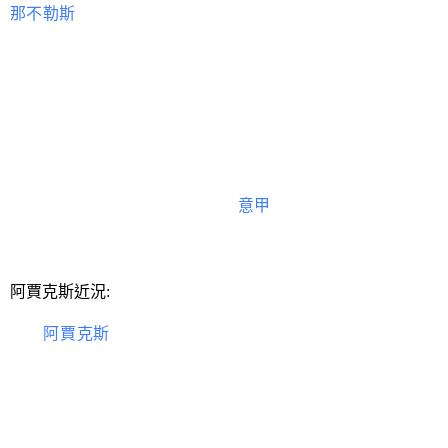
那不勒斯
上輪聯賽贏球之後各項賽事打出了一波八連
勝，競技狀態極其出色。最近連續9場比賽都有進球
斬獲，期間合共攻入了25球之多。球隊本賽季5個主
場賽事打出了4勝1平保持不敗，主戰表現極穩。體那
不勒斯上輪聯賽輪換了部分主力球員，本輪又有主場
之利，體能優勢會比較大。上回合在客場6-1狂勝阿賈
克斯，此役二番戰在心理上優勢極大。
那不勒斯到目前的表現可以說是
意甲
最佳，球隊不僅
在聯賽中取得7勝2平的成績排名榜首，三場歐冠過後
還力壓利物浦排名小組第一。
阿賈克斯近況:
客隊
阿賈克斯
本賽季荷甲積22分排名第2，歐冠小組
賽則是3戰1勝2負排在A組第3，歐冠小組賽遭遇兩連
敗，好在上場比賽在客場4-2戰勝福倫丹，球隊重回勝
軌提升士氣。邊鋒博格維因從熱刺回歸之後12場各項
賽事攻入了8球，目前是隊內的頭號得分點。阿賈克