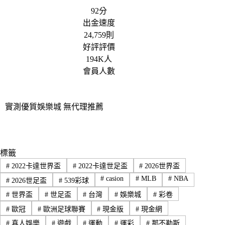
92分
出金速度
24,759則
好評評價
194K人
會員人數
實測優質娛樂城 無代理推薦
標籤
#
2022卡達世界盃
#
2022卡達世足盃
#
2026世界盃
#
casion
#
MLB
#
NBA
#
2026世足盃
#
539彩球
#
世界盃
#
世足盃
#
台灣
#
娛樂城
#
彩卷
#
歐冠
#
歐洲足球聯賽
#
現金版
#
現金網
#
真人娛樂
#
遊戲
#
運動
#
運彩
#
那不勒斯