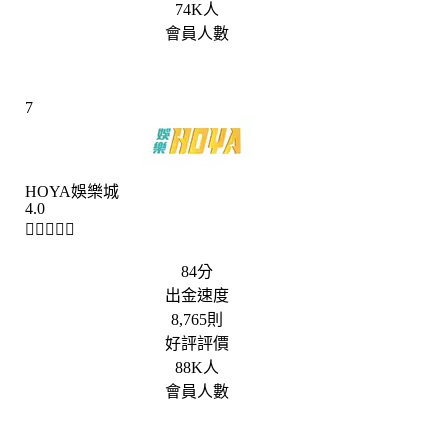
74K人
會員人數
7
HOYA娛樂城
4.0





84分
出金速度
8,765則
好評評價
88K人
會員人數