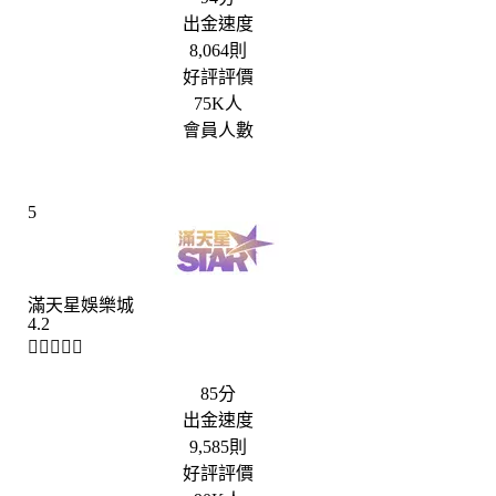
出金速度
8,064則
好評評價
75K人
會員人數
5
滿天星娛樂城
4.2





85分
出金速度
9,585則
好評評價