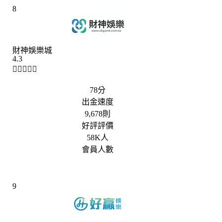
8
財神娛樂城
4.3





78分
出金速度
9,678則
好評評價
58K人
會員人數
9